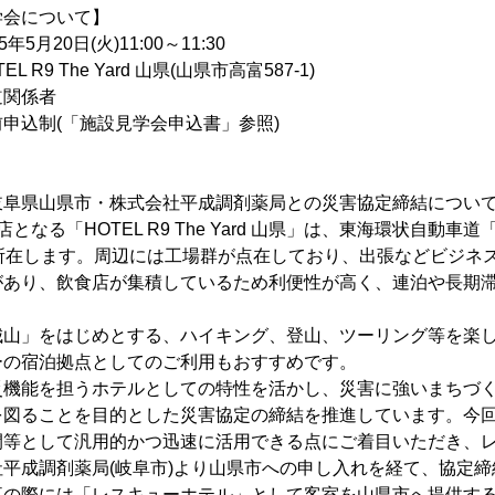
学会について】
0日(火)11:00～11:30
 The Yard 山県(山県市高富587-1)
道関係者
込制(「施設見学会申込書」参照)
岐阜県山県市・株式会社平成調剤薬局との災害協定締結につい
となる「HOTEL R9 The Yard 山県」は、東海環状自動車道
に所在します。周辺には工場群が点在しており、出張などビジネ
があり、飲食店が集積しているため利便性が高く、連泊や長期
。
城山」をはじめとする、ハイキング、登山、ツーリング等を楽
ーの宿泊拠点としてのご利用もおすすめです。
災機能を担うホテルとしての特性を活かし、災害に強いまちづ
を図ることを目的とした災害協定の締結を推進しています。今
間等として汎用的かつ迅速に活用できる点にご着目いただき、
平成調剤薬局(岐阜市)より山県市への申し入れを経て、協定
事の際には「レスキューホテル」として客室を山県市へ提供す