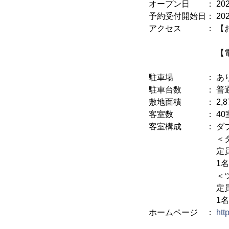
オープン日 ： 202
予約受付開始日： 2025
アクセス ： 【お
「岐阜三輪ス
【電車】JR東
名鉄名古屋本
駐車場 ： あり(
駐車台数 ： 普通
敷地面積 ： 2,879
客室数 ： 40
客室構成 ： ダブ
＜ダブル
定員：2名 
1名 6,200円
＜ツイン
定員：2名 
1名 6,200円
ホームページ ：
htt