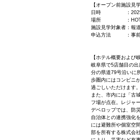
【オープン前施設見
日時 ：2025年5月2
場所 ：HOTEL R9
施設見学対象者：報
申込方法 ：事前申
【ホテル概要および
岐阜県で5店舗目の出店
分の県道79号沿い
歩圏内にはコンビニ
過ごしいただけます
また、市内には「古
フ場が点在。レジャ
デベロップでは、防
自治体との連携強化
には避難所や個室空
部を所有する株式会社
により、災害など有