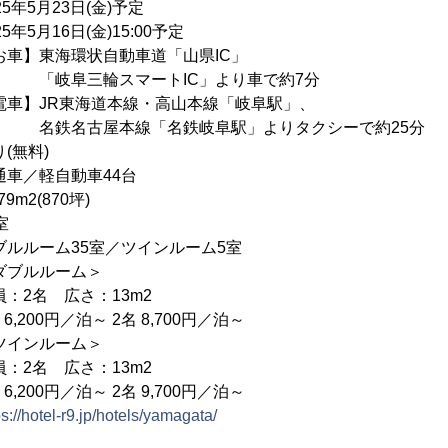
5年5月23日(金)予定
年5月16日(金)15:00予定
車】東海環状自動車道「山県IC」
マートIC」より車で約7分
海道本線・高山本線「岐阜駅」、
線「名鉄岐阜駅」よりタクシーで約25分
無料)
車／軽自動車44台
m2(870坪)
室
ルルーム35室／ツインルーム5室
ルーム＞
広さ：13m2
／泊～ 2名 8,700円／泊～
ルーム＞
広さ：13m2
／泊～ 2名 9,700円／泊～
ps://hotel-r9.jp/hotels/yamagata/