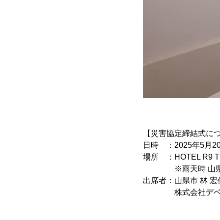
【災害協定締結式に
日時 ：2025年5月20日
場所 ：HOTEL R9 T
※雨天時 山県市役所
出席者：山県市 林 
株式会社デベロップ