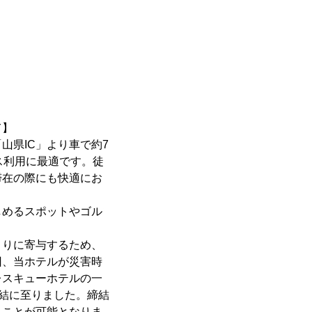
て】
「山県IC」より車で約7
ス利用に最適です。徒
滞在の際にも快適にお
しめるスポットやゴル
くりに寄与するため、
回、当ホテルが災害時
レスキューホテルの一
締結に至りました。締結
ることが可能となりま