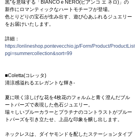
黒”を意味する「BIANCO e NERO(ビアンコ エ ネロ)」の
新作にロマンティックなハートモチーフが登場。
色とりどりの宝石が生み出す、遊び心あふれるジュエリー
をお届けいたします。
詳細：
https://onlineshop.pontevecchio.jp/Form/Product/ProductList
pgi=summercollection&sort=99
■Coletta(コレッタ)
清涼感溢れるエレガントな輝き-
夏に咲く涼しげな花を4枚花のフォルムと青く澄んだブル
ートパーズで表現した色石ジュエリー。
瑞々しいブルーカラーとプラチナのコントラストがブルー
トパーズを引き立たせ、上品な印象を醸し出します。
ネックレスは、ダイヤモンドを配したステーションタイプ