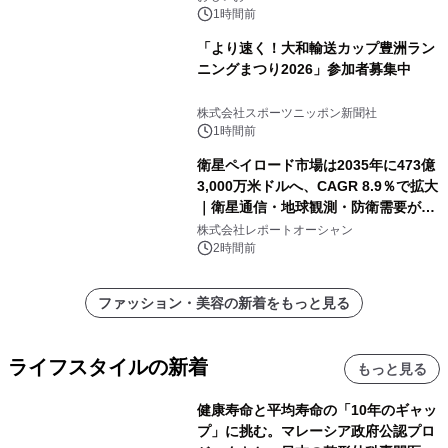
1時間前
「より速く！大和輸送カップ豊洲ラン
ニングまつり2026」参加者募集中
株式会社スポーツニッポン新聞社
1時間前
衛星ペイロード市場は2035年に473億
3,000万米ドルへ、CAGR 8.9％で拡大
｜衛星通信・地球観測・防衛需要が牽
引する次世代宇宙産業の成長戦略
株式会社レポートオーシャン
2時間前
ファッション・美容の新着をもっと見る
ライフスタイルの新着
もっと見る
健康寿命と平均寿命の「10年のギャッ
プ」に挑む。マレーシア政府公認プロ