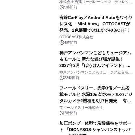
大興奮が今甦る
株式会社 秀建コーポレーション ディレクト
アートギャラリー
5時間前
有線CarPlay／Android Autoをワイヤ
レス化 「Mini Aura」 OTTOCASTが
発売、2色展開で8/31まで40％OFF！
3
OTTOCAST株式会社
4時間前
神戸アンパンマンこどもミュージアム
＆モールに 新たな遊び場が誕生！
2027年2月「ぼうけんアイランド」が
4
オープン
神戸アンパンマンこどもミュージアム＆モー
ル
23時間前
フィールドスリー、光学3倍ズーム搭
載モデルと 水深10m防水モデルのデジ
タルカメラ2機種を8月7日発売 有効
5
約1300万画素、用途別に選べるコンデ
フィールドスリー株式会社
ジ新登場
2時間前
加圧ポンプ一体型で炭酸保持をサポー
ト 「DIONYSOS シャンパンストッパ