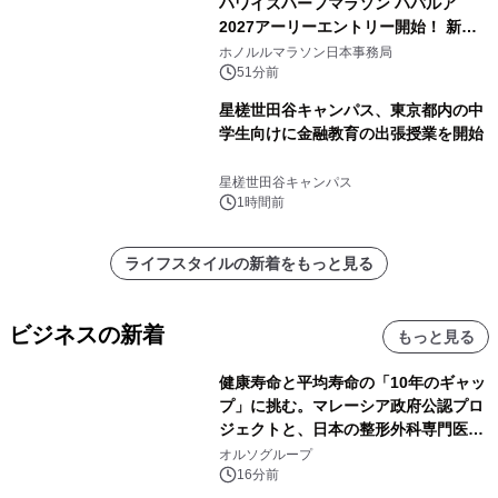
ハワイズハーフマラソン ハパルア
2027アーリーエントリー開始！ 新カ
テゴリー「ハパルアIKI(イキ)」(約
ホノルルマラソン日本事務局
13.4km)が登場
51分前
星槎世田谷キャンパス、東京都内の中
学生向けに金融教育の出張授業を開始
星槎世田谷キャンパス
1時間前
ライフスタイルの新着をもっと見る
ビジネスの新着
もっと見る
健康寿命と平均寿命の「10年のギャッ
プ」に挑む。マレーシア政府公認プロ
ジェクトと、日本の整形外科専門医が
サステナブルな「エシカル・ツバメの
オルソグループ
巣」の共同臨床検証を開始
16分前