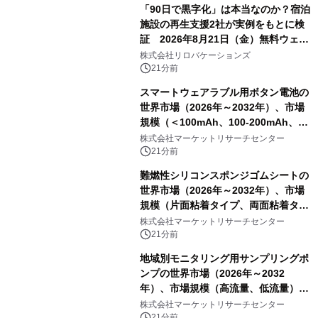
「90日で黒字化」は本当なのか？宿泊
施設の再生支援2社が実例をもとに検
証 2026年8月21日（金）無料ウェビ
ナー開催
株式会社リロバケーションズ
21分前
スマートウェアラブル用ボタン電池の
世界市場（2026年～2032年）、市場
規模（＜100mAh、100-200mAh、＞
200mAh）・分析レポートを発表
株式会社マーケットリサーチセンター
21分前
難燃性シリコンスポンジゴムシートの
世界市場（2026年～2032年）、市場
規模（片面粘着タイプ、両面粘着タイ
プ）・分析レポートを発表
株式会社マーケットリサーチセンター
21分前
地域別モニタリング用サンプリングポ
ンプの世界市場（2026年～2032
年）、市場規模（高流量、低流量）・
分析レポートを発表
株式会社マーケットリサーチセンター
21分前