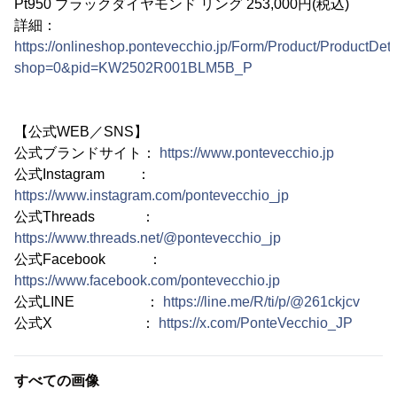
Pt950 ブラックダイヤモンド リング 253,000円(税込)
詳細：
https://onlineshop.pontevecchio.jp/Form/Product/ProductDeta
shop=0&pid=KW2502R001BLM5B_P
【公式WEB／SNS】
公式ブランドサイト：
https://www.pontevecchio.jp
公式Instagram ：
https://www.instagram.com/pontevecchio_jp
公式Threads ：
https://www.threads.net/@pontevecchio_jp
公式Facebook ：
https://www.facebook.com/pontevecchio.jp
公式LINE ：
https://line.me/R/ti/p/@261ckjcv
公式X ：
https://x.com/PonteVecchio_JP
すべての画像