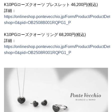
K10PGローズクオーツ ブレスレット 46,200円(税込)
詳細：
https://onlineshop.pontevecchio.jp/Form/Product/ProductDeta
shop=0&pid=OB2508B001RQPG1_P
K10PGローズクオーツ リング 68,200円(税込)
詳細：
https://onlineshop.pontevecchio.jp/Form/Product/ProductDeta
shop=0&pid=OB2508R001RQPG1_P