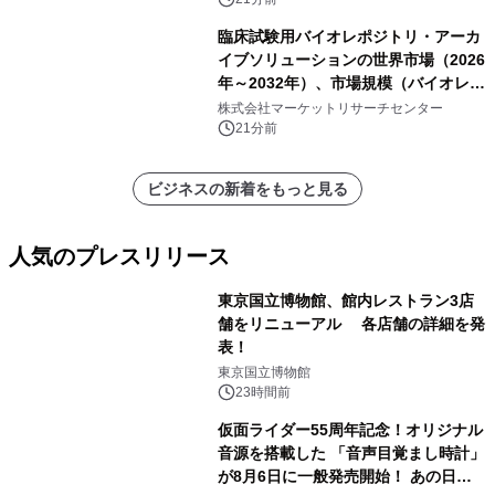
臨床試験用バイオレポジトリ・アーカ
イブソリューションの世界市場（2026
年～2032年）、市場規模（バイオレポ
ジトリサービス、アーカイブソリュー
株式会社マーケットリサーチセンター
ションサービス）・分析レポートを発
21分前
表
ビジネスの新着をもっと見る
人気のプレスリリース
東京国立博物館、館内レストラン3店
舗をリニューアル 各店舗の詳細を発
表！
1
東京国立博物館
23時間前
仮面ライダー55周年記念！オリジナル
音源を搭載した 「音声目覚まし時計」
が8月6日に一般発売開始！ あの日の
2