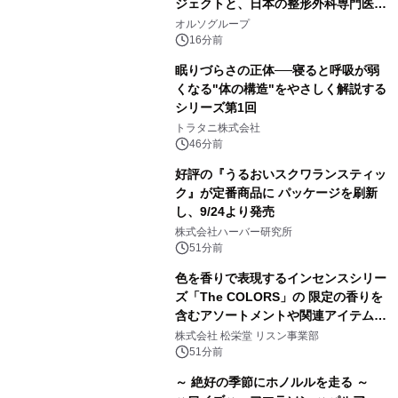
ジェクトと、日本の整形外科専門医が
サステナブルな「エシカル・ツバメの
オルソグループ
巣」の共同臨床検証を開始
16分前
眠りづらさの正体──寝ると呼吸が弱
くなる"体の構造"をやさしく解説する
シリーズ第1回
トラタニ株式会社
46分前
好評の『うるおいスクワランスティッ
ク』が定番商品に パッケージを刷新
し、9/24より発売
株式会社ハーバー研究所
51分前
色を香りで表現するインセンスシリー
ズ「The COLORS」の 限定の香りを
含むアソートメントや関連アイテムを
8月6日発売
株式会社 松栄堂 リスン事業部
51分前
～ 絶好の季節にホノルルを走る ～