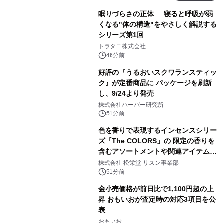
眠りづらさの正体──寝ると呼吸が弱
くなる"体の構造"をやさしく解説する
シリーズ第1回
トラタニ株式会社
46分前
好評の『うるおいスクワランスティッ
ク』が定番商品に パッケージを刷新
し、9/24より発売
株式会社ハーバー研究所
51分前
色を香りで表現するインセンスシリー
ズ「The COLORS」の 限定の香りを
含むアソートメントや関連アイテムを
8月6日発売
株式会社 松栄堂 リスン事業部
51分前
金小売価格が前日比で1,100円超の上
昇 おもいおが査定時の対応3項目を公
表
おもいお