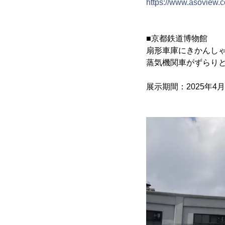
https://www.asoview.
■京都鉄道博物館
扇形車庫にきかんし
蒸気機関車がずらり
展示期間：2025年4月2