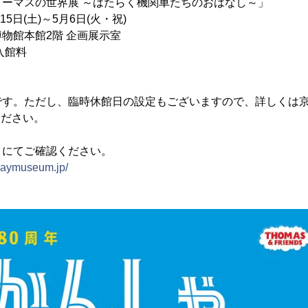
ーマスの世界展 ～はたらく機関車たちのおはなし～」
15日(土)～5月6日(火・祝)
物館本館2階 企画展示室
入館料
です。ただし、臨時休館日の設定もございますので、詳しくは
ください。
トにてご確認ください。
lwaymuseum.jp/