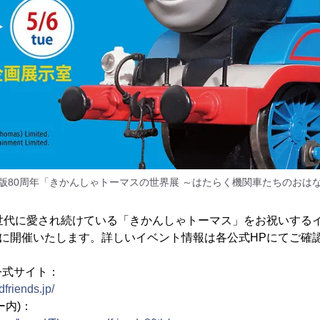
版80周年「きかんしゃトーマスの世界展 ～はたらく機関車たちのおは
い世代に愛され続けている「きかんしゃトーマス」をお祝いする
に開催いたします。詳しいイベント情報は各公式HPにてご確
公式サイト：
friends.jp/
ー内)：