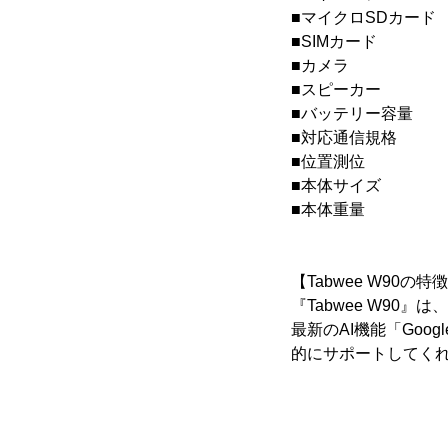
■マイクロSDカード
■SIMカード ：
■カメラ ：フロ
■スピーカー ：
■バッテリー容量 ：8
■対応通信規格 ：Wi-F
■位置測位 ：GPS／
■本体サイズ ：
■本体重量 ：約
【Tabwee W90の特
『Tabwee W90』は
最新のAI機能「Goog
的にサポートしてくれま