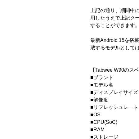
上記の通り、期間中に
用したうえで上記クーポ
することができます
最新Android 15
蔵するモデルとして
【Tabwee W90のス
■ブランド ：Ta
■モデル名 ：Tab
■ディスプレイサイズ：
■解像度 ：192
■リフレッシュレート：
■OS ：Andr
■CPU(SoC) ：
■RAM ：8GB 
■ストレージ ：25