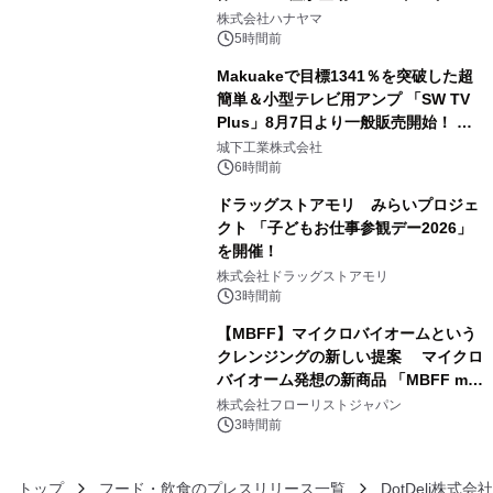
3
ギミックが融合した 大人の体験型パズ
株式会社ハナヤマ
ルが8月7日(金)12時より先行予約受付
5時間前
開始～
Makuakeで目標1341％を突破した超
簡単＆小型テレビ用アンプ 「SW TV
Plus」8月7日より一般販売開始！ ケ
4
ーブル1本つなぐだけ、テレビの音が
城下工業株式会社
ぐっと豊かに
6時間前
ドラッグストアモリ みらいプロジェ
クト 「子どもお仕事参観デー2026」
を開催！
5
株式会社ドラッグストアモリ
3時間前
【MBFF】マイクロバイオームという
クレンジングの新しい提案 マイクロ
バイオーム発想の新商品 「MBFF mb
6
クレンジングPRO」を2026年8月6日
株式会社フローリストジャパン
発売
3時間前
トップ
フード・飲食のプレスリリース一覧
DotDeli株式会社