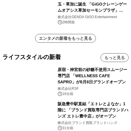
玉・草加に誕生 「GiGOクレーンゲー
ムオアシス草加セーモンプラザ」
2026年8月7日(金)10時グランドオープ
株式会社GENDA GiGO Entertainment
ン
2時間前
エンタメの新着をもっと見る
ライフスタイルの新着
もっと見る
原宿・神宮前の砂糖不使用スムージー
専門店 「WELLNESS CAFE
SAPRO」が8月8日グランドオープン
株式会社RSF
16分前
阪急豊中駅直結「エトレとよなか」1
階に 「ブランド買取専門店ブランドハ
ンズ エトレ豊中店」がオープン
株式会社ブランド買取ブランドハンズ
31分前