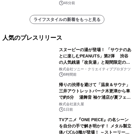
46分前
ライフスタイルの新着をもっと見る
人気のプレスリリース
スヌーピーの湯が登場！ 「サウナのあ
とに楽しむPEANUTS」第2弾 渋谷
の人気銭湯「改良湯」と期間限定のコ
1
ラボレーション サウナイキタイコラ
株式会社ソニー・クリエイティブプロダクツ
ボグッズも発売決定！
6時間前
帰りの渋滞を避けて「温泉＆サウナ」
三井アウトレットパーク木更津から車
で約5分 湯舞音 袖ケ浦店が夏フェア
2
メニューを提供
株式会社楽久屋
1日前
TVアニメ『ONE PIECE』の名シーン
を自分の手で解き明かす！ メタル製立
体パズル3種が登場！ ～ストーリーと