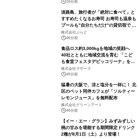
16分前
淡路島、旅行者が「絶対に食べて」と
すすめたくなるお寿司 お寿司も温泉も
プールも"自分たちだけ"の貸切宿で 1
日1組限定「岩屋温泉 絵島別庭 海と
株式会社ぷらど
森」の握り寿司プラン
46分前
食品ロス約3,000kgを地域の笑顔へ
40社とともに地域交流を育む 「こど
も食堂フェスタデピッコリーナ」を9
月5日(土)開催
株式会社マザーズ
46分前
猛暑の大阪で、涼と塩分を一杯に！ 北
区のペット同伴カフェが「ソルティー
レモンジュース」を無料配布
株式会社グリーンアート
46分前
【イー・エー・グラン】みずみずしい
桃の甘みを堪能する期間限定ドリンク
2種が8月1日（土）より登場！