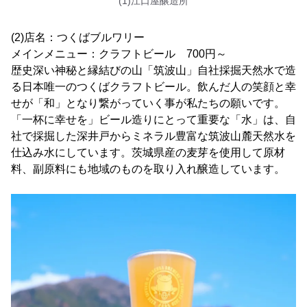
(1)江口屋醸造所
(2)店名：つくばブルワリー
メインメニュー：クラフトビール 700円～
歴史深い神秘と縁結びの山「筑波山」自社採掘天然水で造
る日本唯一のつくばクラフトビール。飲んだ人の笑顔と幸
せが「和」となり繋がっていく事が私たちの願いです。
「一杯に幸せを」ビール造りにとって重要な「水」は、自
社で採掘した深井戸からミネラル豊富な筑波山麓天然水を
仕込み水にしています。茨城県産の麦芽を使用して原材
料、副原料にも地域のものを取り入れ醸造しています。