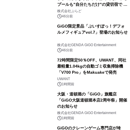
プールも"自分たちだけ"の貸切宿で 1
日1組限定「岩屋温泉 絵島別庭 海と
株式会社ぷらど
森」の握り寿司プラン
46分前
GiGO限定景品「ぶいすぽっ！デフォ
ルメフィギュアvol.7」登場のお知らせ
株式会社GENDA GiGO Entertainment
46分前
72時間限定50％OFF、UWANT、同社
最軽量1.04kgの自動ゴミ収集掃除機
「V700 Pro」をMakuakeで発売
UWANT
1時間前
大阪・道頓堀の「GiGO」旗艦店
「GiGO大阪道頓堀本店2周年祭」開催
のお知らせ
株式会社GENDA GiGO Entertainment
1時間前
GiGOのクレーンゲーム専門店が埼