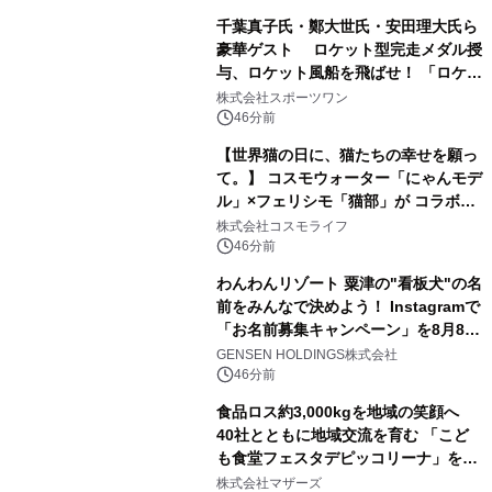
千葉真子氏・鄭大世氏・安田理大氏ら
豪華ゲスト ロケット型完走メダル授
与、ロケット風船を飛ばせ！ 「ロケッ
トマラソン2026」開催
株式会社スポーツワン
46分前
【世界猫の日に、猫たちの幸せを願っ
て。】 コスモウォーター「にゃんモデ
ル」×フェリシモ「猫部」が コラボキ
ャンペーンを実施
株式会社コスモライフ
46分前
わんわんリゾート 粟津の"看板犬"の名
前をみんなで決めよう！ Instagramで
「お名前募集キャンペーン」を8月8日
(土)より開催
GENSEN HOLDINGS株式会社
46分前
食品ロス約3,000kgを地域の笑顔へ
40社とともに地域交流を育む 「こど
も食堂フェスタデピッコリーナ」を9
月5日(土)開催
株式会社マザーズ