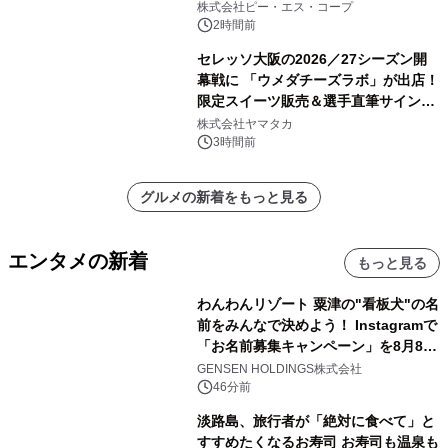
株式会社ピー・エス・コープ
2時間前
セレッソ大阪の2026／27シーズン開
幕戦に 「ウメダチーズラボ」が出店！
限定スイーツ販売＆選手直筆サイング
ッズが当たる抽選会を 8月8日に開催
株式会社ヤマタカ
3時間前
グルメの新着をもっと見る
エンタメの新着
もっと見る
わんわんリゾート 粟津の"看板犬"の名
前をみんなで決めよう！ Instagramで
「お名前募集キャンペーン」を8月8日
(土)より開催
GENSEN HOLDINGS株式会社
46分前
淡路島、旅行者が「絶対に食べて」と
すすめたくなるお寿司 お寿司も温泉も