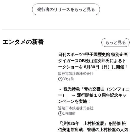
発行者のリリースをもっと見る
エンタメの新着
もっと見る
日刊スポーツ×甲子園歴史館 特別企画
タイガースOB桧山進次郎氏によるト
ークショーを 8月30日（日）に開催！
阪神電気鉄道株式会社
39分前
～ 観光特急「青の交響曲（シンフォニ
ー）」 ～ 運行開始１０周年記念キャ
ンペーンを実施！
近畿日本鉄道株式会社
1時間前
「没後25年 上村松篁展」を開催 松
伯美術館所蔵、管理の上村松篁の人気