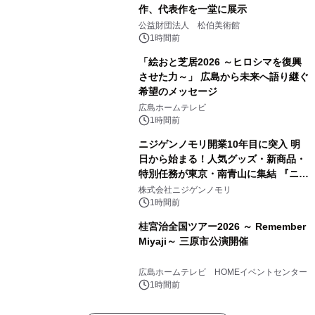
作、代表作を一堂に展示
公益財団法人 松伯美術館
1時間前
「絵おと芝居2026 ～ヒロシマを復興
させた力～」 広島から未来へ語り継ぐ
希望のメッセージ
広島ホームテレビ
1時間前
ニジゲンノモリ開業10年目に突入 明
日から始まる！人気グッズ・新商品・
特別任務が東京・南青山に集結 『ニジ
ゲンノモリ POPUPストア in Annex
株式会社ニジゲンノモリ
Aoyama』
1時間前
桂宮治全国ツアー2026 ～ Remember
Miyaji～ 三原市公演開催
広島ホームテレビ HOMEイベントセンター
1時間前