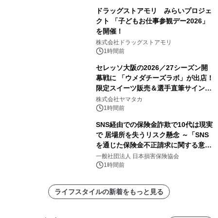
ドラッグストアモリ みらいプロジェ
クト 「子どもお仕事参観デー2026」
を開催！
株式会社ドラッグストアモリ
1時間前
セレッソ大阪の2026／27シーズン開
幕戦に 「ウメダチーズラボ」が出店！
限定スイーツ販売＆選手直筆サイング
ッズが当たる抽選会を 8月8日に開催
株式会社ヤマタカ
1時間前
SNS経由での保険金詐欺で10代は現実
で 居場所を失うリスク懸念 ～「SNS
を通じた保険金不正請求に関する意識
調査」を実施、 認知度の低さも浮き彫
一般社団法人 日本損害保険協会
りに～
1時間前
ライフスタイルの新着をもっと見る