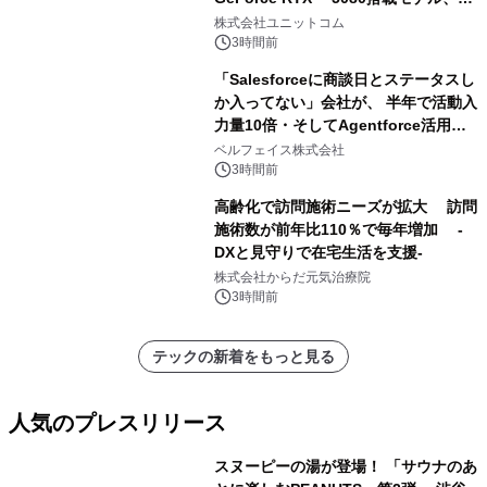
NVIDIA® GeForce RTX™ 5070 Ti搭
株式会社ユニットコム
載モデルを販売開始
3時間前
「Salesforceに商談日とステータスし
か入ってない」会社が、 半年で活動入
力量10倍・そしてAgentforce活用へ
── 敷島住宅×bellSalesAI事例公開
ベルフェイス株式会社
3時間前
高齢化で訪問施術ニーズが拡大 訪問
施術数が前年比110％で毎年増加 -
DXと見守りで在宅生活を支援-
株式会社からだ元気治療院
3時間前
テックの新着をもっと見る
人気のプレスリリース
スヌーピーの湯が登場！ 「サウナのあ