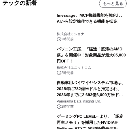
テックの新着
もっと見る
lmessage、MCP接続機能を強化し、
AIから設定操作できる機能を拡充
株式会社ミショナ
2時間前
パソコン工房、『猛進！怒涛のAMD
祭』を開催中！対象商品が最大65,000
円OFF！
株式会社ユニットコム
2時間前
自動車用バイワイヤシステム市場は、
2025年に782億米ドルと推定され、
2036年までに2,693億6,000万米ドル
に達すると予測されており、予測期間
Panorama Data Insights Ltd.
（2026年～2036年）
2時間前
ゲーミングPC LEVEL∞より、「認定
再生メモリ」を採用したNVIDIA®
GeForce RTX™ 5080搭載モデル、