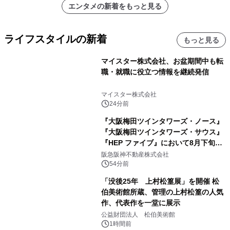
エンタメの新着をもっと見る
ライフスタイルの新着
もっと見る
マイスター株式会社、お盆期間中も転
職・就職に役立つ情報を継続発信
マイスター株式会社
24分前
『大阪梅田ツインタワーズ・ノース』
『大阪梅田ツインタワーズ・サウス』
『HEP ファイブ』において8月下旬か
ら 「オフサイト型コーポレートPPA」
阪急阪神不動産株式会社
による 再生可能エネルギー電力の使用
54分前
を開始します
「没後25年 上村松篁展」を開催 松
伯美術館所蔵、管理の上村松篁の人気
作、代表作を一堂に展示
公益財団法人 松伯美術館
1時間前