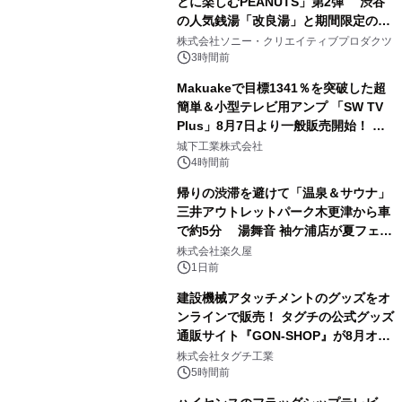
とに楽しむPEANUTS」第2弾 渋谷
の人気銭湯「改良湯」と期間限定のコ
1
ラボレーション サウナイキタイコラ
株式会社ソニー・クリエイティブプロダクツ
ボグッズも発売決定！
3時間前
Makuakeで目標1341％を突破した超
簡単＆小型テレビ用アンプ 「SW TV
Plus」8月7日より一般販売開始！ ケ
2
ーブル1本つなぐだけ、テレビの音が
城下工業株式会社
ぐっと豊かに
4時間前
帰りの渋滞を避けて「温泉＆サウナ」
三井アウトレットパーク木更津から車
で約5分 湯舞音 袖ケ浦店が夏フェア
3
メニューを提供
株式会社楽久屋
1日前
建設機械アタッチメントのグッズをオ
ンラインで販売！ タグチの公式グッズ
通販サイト『GON-SHOP』が8月オー
4
プン
株式会社タグチ工業
5時間前