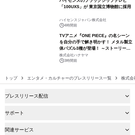
ハイセンスのフラッグシップテレビ
「100UXS」が 東京国立博物館に採用
5
ハイセンスジャパン株式会社
4時間前
TVアニメ『ONE PIECE』の名シーン
を自分の手で解き明かす！ メタル製立
体パズル3種が登場！ ～ストーリーと
6
ギミックが融合した 大人の体験型パズ
株式会社ハナヤマ
ルが8月7日(金)12時より先行予約受付
3時間前
開始～
トップ
エンタメ・カルチャーのプレスリリース一覧
株式会
プレスリリース配信
サポート
関連サービス