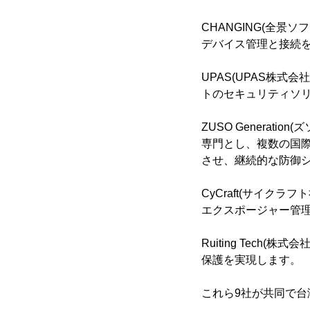
CHANGING(全景
デバイス管理と接続を
UPAS(UPAS株
トのセキュリティソ
ZUSO Genera
専門とし、複数の国
させ、継続的な防御
CyCraft(サイク
エクスポージャー管
Ruiting Tec
保護を実現します。
これら9社が共同で