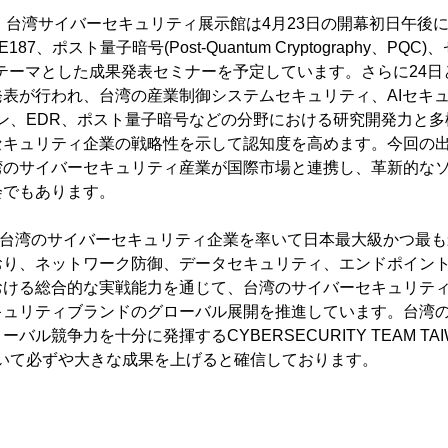
り、台湾サイバーセキュリティ展示館は4月23日の開幕初日午後
187、ポスト量子暗号(Post-Quantum Cryptography、P
ST)をテーマとした成果発表セミナーを予定しています。さらに24日
表が行われ、台湾の産業制御システムセキュリティ、AIセキ
ョン、EDR、ポスト量子暗号などの分野における研究開発力と
セキュリティ企業の戦略性を示して認知度を高めます。今回の
湾のサイバーセキュリティ産業が国際市場と連携し、革新的な
会でもあります。
続で台湾のサイバーセキュリティ企業を率いて日本最大級かつ最
おり、ネットワーク防御、データセキュリティ、エンドポイン
おける総合的な実戦能力を通じて、台湾のサイバーセキュリテ
キュリティブランドのグローバル展開を推進しています。台湾
ル競争力を十分に発揮するCYBERSECURITY TEAM TAI
025において必ずや大きな成果を上げると確信しております。