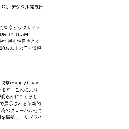
DC)、デジタル発展部
いて東京ビッグサイト
RITY TEAM
kの中で最も注目される
000名以上のIT・情報
pply Chain
でいます。これにより、
が明らかになりまし
示館で展示される革新的
台湾のグローバルセキ
制を構築し、サプライ