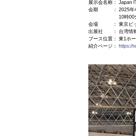
展示会名称： Japan IT
会期 ： 2025年4月
10時00分～18
会場 ： 東京ビッグ
出展社 ： 台湾情
ブース位置： 東1ホー
紹介ページ：
https:/