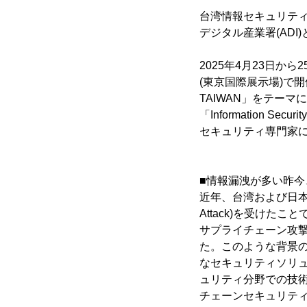
台湾情報セキュリティ協
デジタル産業署(AD
2025年4月23日
(東京国際展示場)で開催さ
TAIWAN」をテーマ
「Information 
セキュリティ専門家
■情報漏洩が多い昨
近年、台湾および日本に
Attack)を受け
サプライチェーン攻
た。このような背景のも
なセキュリティソリ
ュリティ分野での技
チェーンセキュリテ