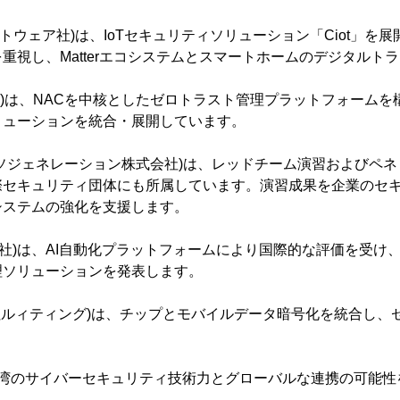
ソフトウェア社)は、IoTセキュリティソリューション「Ciot」
重視し、Matterエコシステムとスマートホームのデジタルト
式会社)は、NACを中核としたゼロトラスト管理プラットフォーム
リューションを統合・展開しています。
tion(ズソジェネレーション株式会社)は、レッドチーム演習および
際セキュリティ団体にも所属しています。演習成果を企業のセ
システムの強化を支援します。
ラフト社)は、AI自動化プラットフォームにより国際的な評価を受け
理ソリューションを発表します。
h(株式会社ルィティング)は、チップとモバイルデータ暗号化を統合し
台湾のサイバーセキュリティ技術力とグローバルな連携の可能性