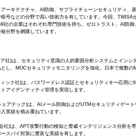
アーキテクチャ、AI防御、サプライチェーンセキュリティ、
暗号などの分野で高い技術力を有しています。今回、TWISA
9社の企業はそれぞれ専門技術を持ち、ゼロトラスト、AI防御
中核分野を網羅しています。
ニセキュア社)は、セキュリティ意識の人的要因分析システムとイン
とし、MOCセキュリティモニタリングを強化、日本で複数の
ーセンティック社)は、パスワードレス認証とセキュリティキー応用
ストアイデンティティ管理を実現します。
式会社シェアテック)は、AIメール防御およびUTMセキュリティゲ
導入実績を積み重ねています。
T5株式会社)は、APT攻撃行動の検知と脅威インテリジェンス分析
バースパイ対策に豊富な実績を有します。