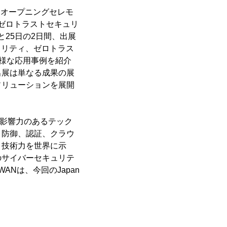
にオープニングセレモ
QC)、ゼロトラストセキュリ
と25日の2日間、出展
ュリティ、ゼロトラス
多様な応用事例を紹介
出展は単なる成果の展
ソリューションを展開
も影響力のあるテック
ト防御、認証、クラウ
ィ技術力を世界に示
のサイバーセキュリテ
WANは、今回のJapan