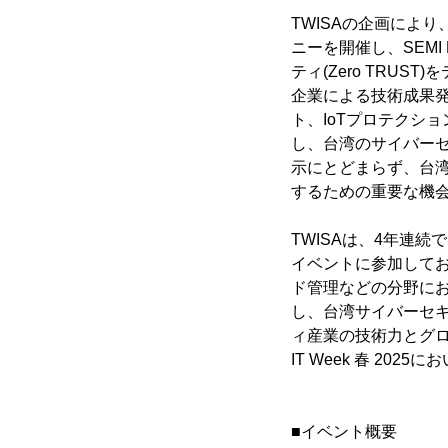
TWISAの企画によ
ニーを開催し、SEMI E
ティ(Zero TRU
企業による技術成果発
ト、IoTプロテクシ
し、台湾のサイバー
示にとどまらず、台
するための重要な機
TWISAは、4年連
イベントに参加して
ド管理などの分野に
し、台湾サイバーセ
ィ産業の技術力とグローバ
IT Week 春 2
■イベント概要