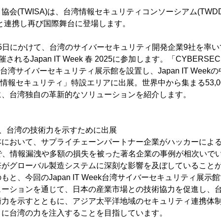
会(TWISA)は、台湾情報セキュリティコンソーシアム(TWD
I)と連携し再び国際舞台に登場します。
から25日にかけて、台湾のサイバーセキュリティ開発企業9社を率
れるJapan IT Week 春 2025に参加します。「CYBERSECU
に台湾サイバーセキュリティ展示館を設置し、Japan IT Wee
Security情報セキュリティ」特設エリアに出展。世界中から集まる53,
に、台湾独自の革新的なソリューションを紹介します。
今、台湾の技術力を示すために出展
おいて、サプライチェーンパートナー企業がハッカーによる攻撃(Su
たことで、情報漏洩や多額の損失を被った著名企業の事例が相次い
撃がグローバル製造システムに深刻な影響を及ぼしていること
と、今回のJapan IT Week台湾サイバーセキュリティ展
ューションを通じて、日本の産業市場との技術協力を促進し、
術力を示すとともに、アジア太平洋地域のセキュリティ連携体
ィに台湾の力を注入することを目指しています。