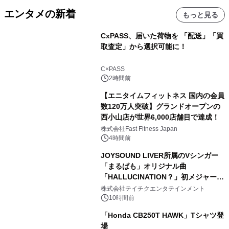
エンタメの新着
もっと見る
CxPASS、届いた荷物を 「配送」「買
取査定」から選択可能に！
C×PASS
2時間前
【エニタイムフィットネス 国内の会員
数120万人突破】グランドオープンの
西小山店が世界6,000店舗目で達成！
株式会社Fast Fitness Japan
4時間前
JOYSOUND LIVER所属のVシンガー
「まるぱも」オリジナル曲
「HALLUCINATION？」初メジャー配
信リリース決定！
株式会社テイチクエンタテインメント
10時間前
「Honda CB250T HAWK」Tシャツ登
場