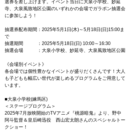
選券を差し上げます。イベント当日に大泉小学校、妙延
寺、大泉風致地区公園のいずれかの会場でガラポン抽選会
に参加しよう！
抽選券配布期間：2025年5月1日(木)～5月18日(日)15:00ま
で
抽選期間 ：2025年5月18日(日) 10:00～16:30
抽選会場 ：大泉小学校、妙延寺、大泉風致地区公園
《会場別イベント》
各会場では個性豊かなイベントが盛りだくさんです！大人
も子どもも幅広い世代が楽しめるプログラムをご用意して
います。
■大泉小学校(練馬区)
＜ステージプログラム＞
2025年7月放映開始のTVアニメ『桃源暗鬼』より、野中
阿斗監督＆皇后崎迅役 西山宏太朗さんのスペシャルトー
クショー！