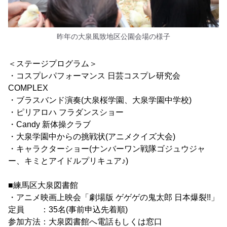
昨年の大泉風致地区公園会場の様子
＜ステージプログラム＞
・コスプレパフォーマンス 日芸コスプレ研究会
COMPLEX
・ブラスバンド演奏(大泉桜学園、大泉学園中学校)
・ピリアロハ フラダンスショー
・Candy 新体操クラブ
・大泉学園中からの挑戦状(アニメクイズ大会)
・キャラクターショー(ナンバーワン戦隊ゴジュウジャ
ー、キミとアイドルプリキュア♪)
■練馬区大泉図書館
・アニメ映画上映会「劇場版 ゲゲゲの鬼太郎 日本爆裂!!」
定員 ：35名(事前申込先着順)
参加方法：大泉図書館へ電話もしくは窓口