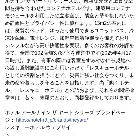
ルナイン ザ ヤード)」シリーズは、斬新な外観と上質な空
間を持ち合 わせたコンテナホテルです。建築用コンテナ
モジュールを利用した独立客室は、隣室と壁を接しないた
め静粛性とプライバシー性に優れます。13m2の室内に
は、良質なベッド、ゆったり使用できるユニットバス、冷
凍冷蔵庫、電子レンジ、加湿空気清浄機等を備えており、
シンプルながら高い快適性を実現。多くのお客様の好評を
得て、全国で102店舗3,787室を運営中です(2025年4月17
日時点)。また、有事の際には客室をすみやかに被災地へ
移設し避難施設等にご利用いただく「レスキューホテル」
としての役割を担うことで、災害に強い社会をつくり、未
来の命や暮らしを守ることを目指します。尚「動くホテ
ル」「レスキューホテル」との語および、それらの関連標
章※は、各々、末尾のとおり、商標登録をしております。
ホテル アールナイン ザ ヤード シリーズ ブランドペー
ジ：
https://hotel-r9.jp/brands/theyard/
レスキューホテル ウェブサイ
ト ：