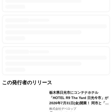
この発行者のリリース
栃木県日光市にコンテナホテル
「HOTEL R9 The Yard 日光今市」が
2026年7月31日(金)開業！ 同市と「レ
スキューホテル」災害協定を締結
株式会社デベロップ