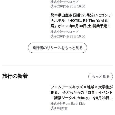
開業！
株式会社デベロップ
2026年5月20日 16:00
熊本県山鹿市 国道325号沿いにコンテ
ナホテル 「HOTEL R9 The Yard 山
鹿」が2026年5月30日(土)開業予定！
株式会社デベロップ
2026年4月28日 10:00
発行者のリリースをもっと見る
旅行の新着
もっと見る
フロムアースキッズ × 地域 × 大学生が
創る、 子どもたちの「自育」イベント
「諸福ジーク×Lifehug」 を8月23日
(日)開催
株式会社From Earth Kids
11時間前