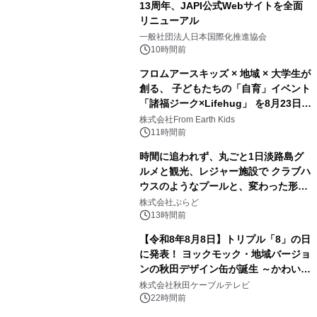
13周年、JAPI公式Webサイトを全面
リニューアル
3
一般社団法人日本国際化推進協会
10時間前
フロムアースキッズ × 地域 × 大学生が
創る、 子どもたちの「自育」イベント
「諸福ジーク×Lifehug」 を8月23日
4
(日)開催
株式会社From Earth Kids
11時間前
時間に追われず、丸ごと1日淡路島グ
ルメと観光、レジャー施設で クラブハ
ウスのようなプールと、変わった形の
5
サウナも 「THE BOXY AWAJI」のお
株式会社ぷらど
得な素泊まり連泊プランで
13時間前
【令和8年8月8日】トリプル「8」の日
に発表！ ヨックモック・地域バージョ
ンの秋田デザイン缶が誕生 ～かわいい
6
秋田犬の子犬と秋田の四季と名所を巡
株式会社秋田ケーブルテレビ
るパッケージ～ 9月1日(火)秋田県内で
22時間前
販売開始