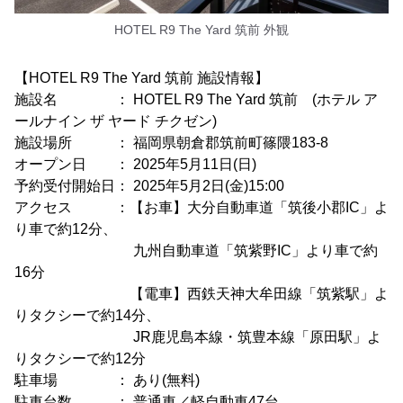
HOTEL R9 The Yard 筑前 外観
【HOTEL R9 The Yard 筑前 施設情報】
施設名 ： HOTEL R9 The Yard 筑前 (ホテル ア
ールナイン ザ ヤード チクゼン)
施設場所 ： 福岡県朝倉郡筑前町篠隈183-8
オープン日 ： 2025年5月11日(日)
予約受付開始日： 2025年5月2日(金)15:00
アクセス ：【お車】大分自動車道「筑後小郡IC」よ
り車で約12分、
九州自動車道「筑紫野IC」より車で約
16分
【電車】西鉄天神大牟田線「筑紫駅」よ
りタクシーで約14分、
JR鹿児島本線・筑豊本線「原田駅」よ
りタクシーで約12分
駐車場 ： あり(無料)
駐車台数 ： 普通車／軽自動車47台