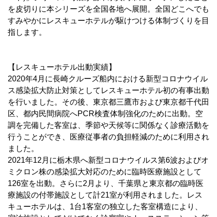
を皮切りに本シリーズを全国各地へ展開。全国どこへでも
すみやかにレスキューホテルが駆けつける体制づくりを目
指します。
【レスキューホテル出動実績】
2020年4月に長崎クルーズ船内における新型コロナウイル
ス感染拡大防止対策としてレスキューホテル初の有事出動
を行いました。その後、東京都三鷹市および東京都千代田
区、都内民間病院へPCR検査体制強化のために出動。空
調を完備した客室は、季節や天候等に関係なく診療活動を
行うことができ、医療従事者の負担軽減のために利用され
ました。
2021年12月に栃木県へ新型コロナウイルス第6波およびオ
ミクロン株の感染拡大対応のために臨時医療施設として
126室を出動。さらに2月より、千葉県と東京都の臨時医
療施設の付帯施設として計21室が利用されました。レス
キューホテルは、1台1客室の独立した客室構造により、