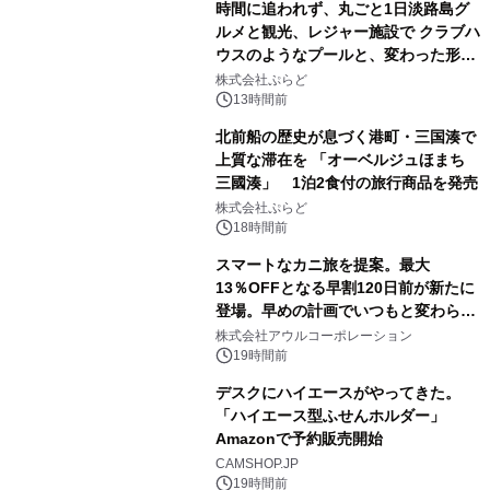
時間に追われず、丸ごと1日淡路島グ
ルメと観光、レジャー施設で クラブハ
ウスのようなプールと、変わった形の
サウナも 「THE BOXY AWAJI」のお
株式会社ぷらど
得な素泊まり連泊プランで
13時間前
北前船の歴史が息づく港町・三国湊で
上質な滞在を 「オーベルジュほまち
三國湊」 1泊2食付の旅行商品を発売
株式会社ぷらど
18時間前
スマートなカニ旅を提案。最大
13％OFFとなる早割120日前が新たに
登場。早めの計画でいつもと変わらぬ
大人の冬旅を。ー夕日ヶ浦温泉「佳松
株式会社アウルコーポレーション
苑 別邸ふうか」ー
19時間前
デスクにハイエースがやってきた。
「ハイエース型ふせんホルダー」
Amazonで予約販売開始
CAMSHOP.JP
19時間前