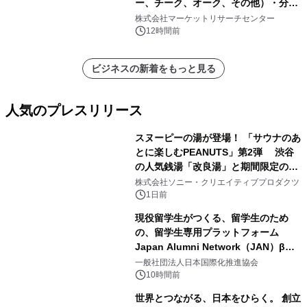
ー、チーク、オーク、その他）・分析
レポートを発表
株式会社マーケットリサーチセンター
12時間前
ビジネスの新着をもっと見る
人気のプレスリリース
スヌーピーの湯が登場！ 「サウナのあ
とに楽しむPEANUTS」第2弾 渋谷
の人気銭湯「改良湯」と期間限定のコ
1
ラボレーション サウナイキタイコラ
株式会社ソニー・クリエイティブプロダクツ
ボグッズも発売決定！
1日前
現役留学生がつくる、留学生のため
の、留学生専用プラットフォーム
Japan Alumni Network（JAN）β版
2
をリリース
一般社団法人日本国際化推進協会
10時間前
世界とつながる、日本をひらく。 創立