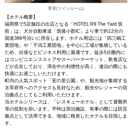
客室(ツインルーム)
【ホテル概要】
福岡県で5店舗目の出店となる「HOTEL R9 The Yard 筑
前」は、大分自動車道「筑後小郡IC」より車で約12分の
国道386号沿いに所在します。ホテル周辺には「四三嶋工
業団地」や「干潟工業団地」を中心に工場が集積している
ため、出張などビジネス利用に最適です。徒歩5分圏内に
はコンビニエンスストアやスーパーマーケット、飲食店な
どが点在しており、滞在中の利便性が高く、連泊の際にも
快適にお過ごしいただけます。
町内の人気スポット「安の里公園」や、観光地が集積する
太宰府市へのアクセスも良好なため、観光やレジャーの宿
泊拠点としてもご利用いただけます。
当ホテルシリーズは、「レスキューホテル」として避難所
等の役割を担います。平時は宿泊施設、有事の際には防災
拠点として活用できる、地域に根差したホテルを目指しま
す。