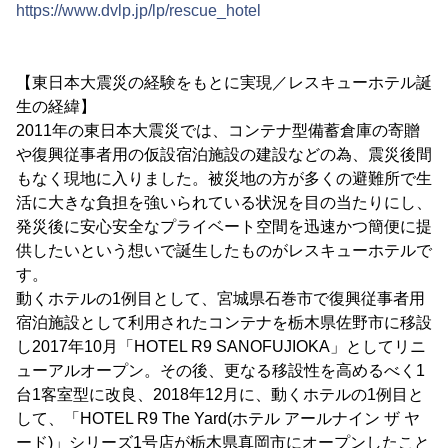
https://www.dvlp.jp/lp/rescue_hotel
【東日本大震災の経験をもとに実現／レスキューホテル誕
生の経緯】
2011年の東日本大震災では、コンテナ型備蓄倉庫の寄贈
や復興従事者用の仮設宿泊施設の建設などの為、震災後間
もなく現地に入りました。被災地の方が多くの避難所で生
活に大きな負担を強いられている状況を目の当たりにし、
発災後に安心安全なプライベート空間を迅速かつ簡便に提
供したいという想いで誕生したものがレスキューホテルで
す。
動くホテルの1例目として、宮城県石巻市で復興従事者用
宿泊施設として利用されたコンテナを栃木県佐野市に移設
し2017年10月「HOTEL R9 SANOFUJIOKA」としてリニ
ューアルオープン。その後、更なる移設性を高めるべく1
台1客室型に改良、2018年12月に、動くホテルの1例目と
して、「HOTEL R9 The Yard(ホテル アールナイン ザ ヤ
ード)」シリーズ1号店が栃木県真岡市にオープンしたこと