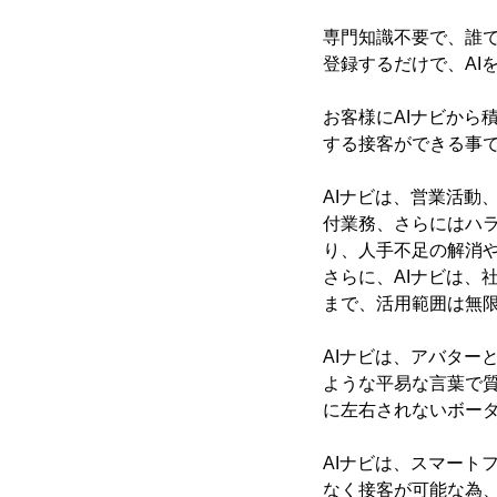
専門知識不要で、誰で
登録するだけで、AI
お客様にAIナビから
する接客ができる事
AIナビは、営業活動
付業務、さらにはハ
り、人手不足の解消
さらに、AIナビは、
まで、活用範囲は無
AIナビは、アバター
ような平易な言葉で質
に左右されないボー
AIナビは、スマート
なく接客が可能な為