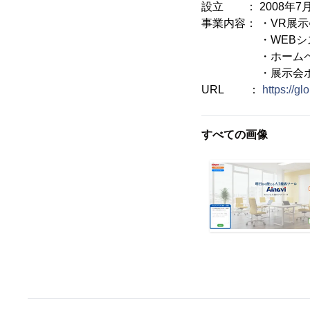
設立 ： 2008年7
事業内容： ・VR展
・WEBシス
・ホームペー
・展示会ポータル
URL ：
https://g
すべての画像