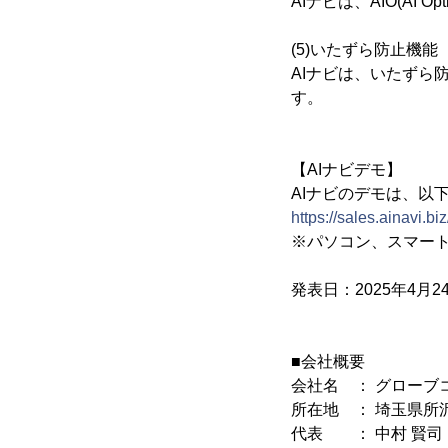
AIナビは、AIO(AI
(5)いたずら防止機能
AIナビは、いたずら
す。
【AIナビデモ】
AIナビのデモは、以
https://sales.ainavi.biz
※パソコン、スマー
発表日：2025年4月24
■会社概要
会社名 ： グローブ
所在地 ： 埼玉県所沢
代表 ： 中村 賢司