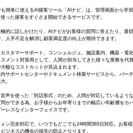
も簡単に使えるAI接客ツール「AIナビ」は、管理画面から学
を使った接客をすぐさま開始できるサービスです。
積極的に話しかけたり、AIナビがお客様の質問に答えたり、適
で、人手不足を解消し顧客満足度の向上が期待できます。
、カスタマーサポート、コンシェルジュ、施設案内、機器・電
ラスメント対策用として、人間が担当してきた様々な業務を代
や大幅なコストカットが見込まれます。
社内サポートセンターやドキュメント検索サービスから、バー
限大。
と音声を使った「対話形式」のため、人間が対応しているよう
問ができる為、お子様からお年寄りまでの幅広い年齢層をカバ
ダーレスなインターフェイスです。
フォン完全対応で、いつでもどこでも24時間365日対応。お客
、ビジネスの機会の損失の防止となります。