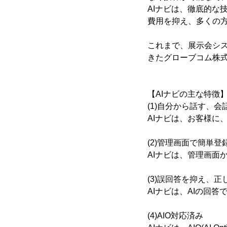
AIナビは、徹底的な
費用を抑え、多くの
これまで、展示会シ
きたグローブコム株
【AIナビの主な特徴
(1)自分から話す、会話
AIナビは、お客様に
(2)管理画面で簡単登
AIナビは、管理画面
(3)誤回答を抑え、
AIナビは、AIの回
(4)AIO対応済み