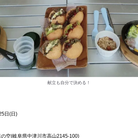
献立も自分で決める！
】
25日(日)
空(岐阜県中津川市高山2145-100)