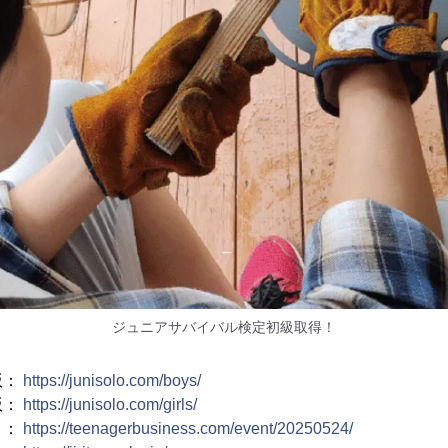
ジュニアサバイバル検定初級取得！
版：
https://junisolo.com/boys/
版：
https://junisolo.com/girls/
 ：
https://teenagerbusiness.com/event/20250524/