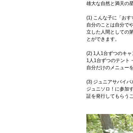
雄大な自然と満天の
(1) こんな子に「お
自分のことは自分で
立した人間としての
とができます。
(2) 1人1台ずつのキ
1人1台ずつのテント
自分だけのメニュー
(3) ジュニアサバイ
ジュニソロ！に参加
証を発行してもらう