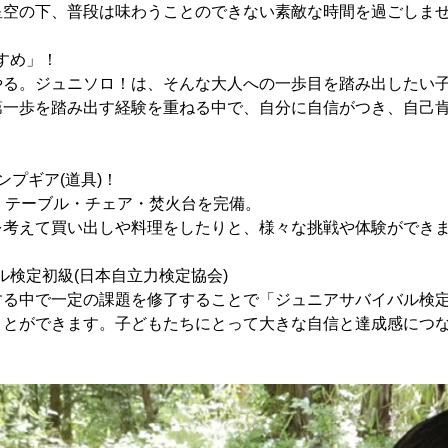
星空の下、普段は味わうことのできない素敵な時間を過ごしま
すすめ」！
やる。ジュニソロ！は、そんな大人への一歩目を踏み出したい
第一歩を踏み出す経験を重ねる中で、自分に自信がつき、自己
ャンプギア(道具)！
・テーブル・チェア・焚火台を完備。
を考えて買い出しや料理をしたりと、様々な挑戦や体験ができ
バル検定初級(日本自立力検定協会)
する中で一定の課題を修了することで「ジュニアサバイバル検
ことができます。子どもたちにとって大きな自信と達成感につ