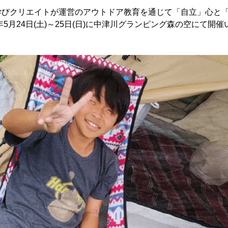
学びクリエイトが運営のアウトドア教育を通じて「自立」心と
年5月24日(土)～25日(日)に中津川グランピング森の空にて開