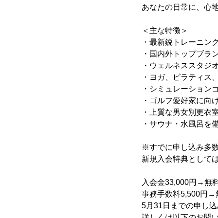
あなたの日常に、心
＜主な特徴＞
・最新鋭トレーニン
・国内外トップブラ
・ウェルネススタジ
・ヨガ、ピラティス
・シミュレーション
・ゴルフ愛好家に向
・上質な男女別更衣
・サウナ・水風呂を備
※すでに申し込み多数
新規入会特典として
入会金33,000円→無
事務手数料5,500円
5月31日までの申し
詳しくは以下のお問