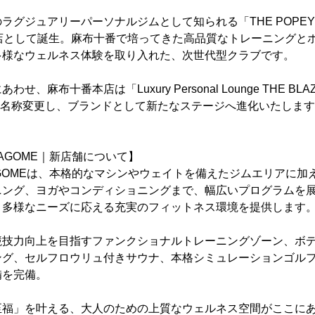
ジュアリーパーソナルジムとして知られる「THE POPEYE Perso
」の姉妹店として誕生。麻布十番で培ってきた高品質なトレーニング
多様なウェルネス体験を取り入れた、次世代型クラブです。
麻布十番本店は「Luxury Personal Lounge THE BLAZE 
」へと名称変更し、ブランドとして新たなステージへ進化いたしま
T. MAGOME｜新店舗について】
IT. MAGOMEは、本格的なマシンやウェイトを備えたジムエリア
ニング、ヨガやコンディショニングまで、幅広いプログラムを
、多様なニーズに応える充実のフィットネス環境を提供します
競技力向上を目指すファンクショナルトレーニングゾーン、ボ
ング、セルフロウリュ付きサウナ、本格シミュレーションゴル
備を完備。
至福」を叶える、大人のための上質なウェルネス空間がここに