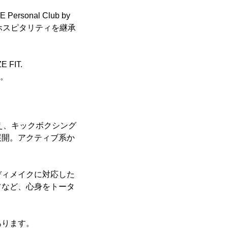
nal Club by
とホスピタリティを継承
FIT.
す。
に加え、キックボクシング
展開。アクティブ系か
。
ディメイクに対応した
フなど、心身をトータ
あります。