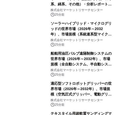
系、綿系、その他）・分析レポートを
発表
株式会社マーケットリサーチセンター
25分前
ソーラーハイブリッド・マイクログリ
ッドの世界市場（2026年～2032
年）、市場規模（系統連系型マイクロ
グリッド、独立型マイクログリッ
株式会社マーケットリサーチセンター
ド）・分析レポートを発表
25分前
船舶用油圧バルブ遠隔制御システムの
世界市場（2026年～2032年）、市場
規模（全自動システム、半自動システ
ム）・分析レポートを発表
株式会社マーケットリサーチセンター
25分前
適応型ソフトロボットグリッパーの世
界市場（2026年～2032年）、市場規
模（空気圧式グリッパー、電動グリッ
パー）・分析レポートを発表
株式会社マーケットリサーチセンター
25分前
テキスタイル用超軟質サンディングマ