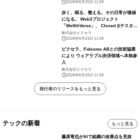
2026年6月25日 11:00
歩く、眠る、整える。その日常が価値
になる。 Web3プロジェクト
「WellthVerse」、 Closed βテスター
募集を開始
株式会社ピクセラ
2026年6月23日 11:00
ピクセラ、Fidesmo ABとの技術協業
により ウェアラブル決済領域へ本格参
入
株式会社ピクセラ
2026年6月18日 11:00
発行者のリリースをもっと見る
テックの新着
もっと見る
藤原竜也がAIで組織の改善点を見抜