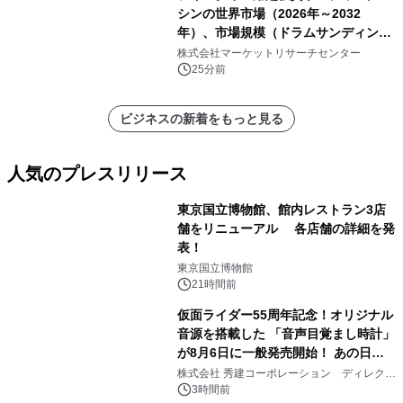
シンの世界市場（2026年～2032
年）、市場規模（ドラムサンディング
マシン、ジェットサンディングマシ
株式会社マーケットリサーチセンター
ン、ローラーサンディングマシン、そ
25分前
の他）・分析レポートを発表
ビジネスの新着をもっと見る
人気のプレスリリース
東京国立博物館、館内レストラン3店
舗をリニューアル 各店舗の詳細を発
表！
1
東京国立博物館
21時間前
仮面ライダー55周年記念！オリジナル
音源を搭載した 「音声目覚まし時計」
が8月6日に一般発売開始！ あの日の
2
大興奮が今甦る
株式会社 秀建コーポレーション ディレクト
アートギャラリー
3時間前