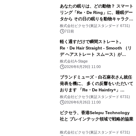
あなたの眠りは、どの動物？ スマート
リング「Re・De Ring」に、睡眠デー
タから その日の眠りを動物キャラクタ
ーで表す新機能 「Re・De Ring 睡眠
株式会社ピクセラ(東証スタンダード 6731)
16タイプ分析（アニマル編）」が登
7日前
場。
軽く通すだけで瞬間ストレート。
Re・De Hair Straight - Smooth （リ
デ ヘアストレート スムース）が
『LDK the Beauty』7月号に続き 8月
株式会社A-Stage
号でも部門最高評価を獲得
2026年6月29日 11:00
ブランドミューズ・白石麻衣さん就任
発表を機に、 多くの反響をいただいて
おります 「Re・De Hairdry+」
「Re・De Hair Straight」 一時的な品
株式会社ピクセラ(東証スタンダード 6731)
薄状態に関するご報告とお詫び
2026年6月26日 11:00
ピクセラ、香港Selepu Technology
社と ブレインテック領域で戦略的協業
株式会社ピクセラ(東証スタンダード 6731)