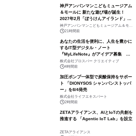
神戸アンパンマンこどもミュージアム
＆モールに 新たな遊び場が誕生！
2027年2月「ぼうけんアイランド」が
3
オープン
神戸アンパンマンこどもミュージアム＆モー
ル
21時間前
あなたの生活を便利に、人生を豊かに
するIT型デジタル・ノート
『MyLifeNote』がアイデア募集 優
4
秀賞100名に1年間無償試用
株式会社プロスパー クリエイティブ
4時間前
加圧ポンプ一体型で炭酸保持をサポー
ト 「DIONYSOS シャンパンストッパ
ー」を8/4発売
5
株式会社ライフエキスパート
2時間前
ZETAアライアンス、AIとIoTの共創を
推進する 「Agentic IoT Lab」を設立
6
ZETAアライアンス