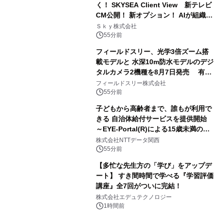
く！ SKYSEA Client View 新テレビ
CM公開！ 新オプション！ AIが組織の
業務実態を分析し労務改善を支援。 藤
Ｓｋｙ株式会社
原竜也メイキング動画公開 「もしAIが
55分前
自分を分析したら、すぐ休めと言われ
フィールドスリー、光学3倍ズーム搭
る自信がある」「昨年の夏はカブトム
載モデルと 水深10m防水モデルのデジ
シを捕まえたり、虫と戦ったり…」
タルカメラ2機種を8月7日発売 有効
約1300万画素、用途別に選べるコンデ
フィールドスリー株式会社
ジ新登場
55分前
子どもから高齢者まで、誰もが利用で
きる 自治体給付サービスを提供開始
～EYE-Portal(R)による15歳未満の本
人認証と デジタルデバイド対策で実現
株式会社NTTデータ関西
～
55分前
【多忙な先生方の「学び」をアップデ
ート】 すき間時間で学べる『学習評価
講座』全7回がついに完結！
株式会社エデュテクノロジー
1時間前