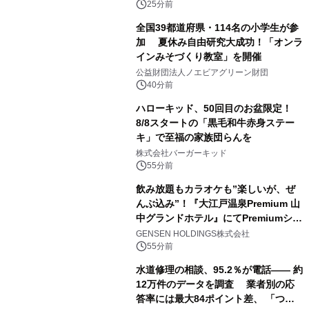
25分前
全国39都道府県・114名の小学生が参
加 夏休み自由研究大成功！「オンラ
インみそづくり教室」を開催
公益財団法人ノエビアグリーン財団
40分前
ハローキッド、50回目のお盆限定！
8/8スタートの「黒毛和牛赤身ステー
キ」で至福の家族団らんを
株式会社バーガーキッド
55分前
飲み放題もカラオケも”楽しいが、ぜ
んぶ込み”！『大江戸温泉Premium 山
中グランドホテル』にてPremiumシリ
ーズ初のオールインクルーシブ導入
GENSEN HOLDINGS株式会社
55分前
水道修理の相談、95.2％が電話―― 約
12万件のデータを調査 業者別の応
答率には最大84ポイント差、 「つな