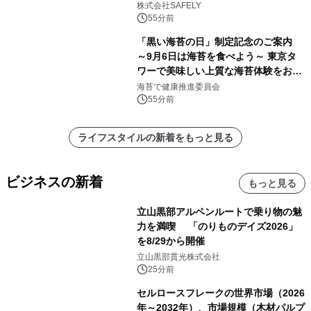
がりやすさ」も選定基準に
株式会社SAFELY
55分前
「黒い海苔の日」制定記念のご案内
～9月6日は海苔を食べよう～ 東京タ
ワーで美味しい上質な海苔体験をお届
けします！
海苔で健康推進委員会
55分前
ライフスタイルの新着をもっと見る
ビジネスの新着
もっと見る
立山黒部アルペンルートで乗り物の魅
力を満喫 「のりものデイズ2026」
を8/29から開催
立山黒部貫光株式会社
25分前
セルロースフレークの世界市場（2026
年～2032年）、市場規模（木材パルプ