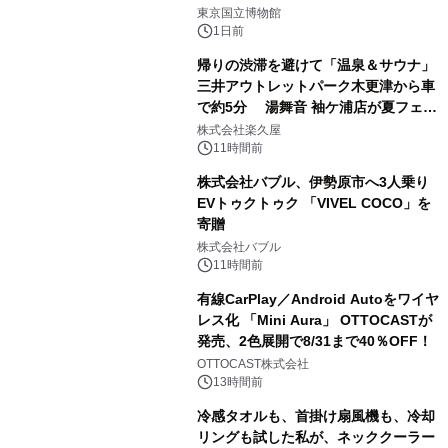
2
東京国立博物館
1日前
帰りの渋滞を避けて「温泉＆サウナ」
三井アウトレットパーク木更津から車
で約5分 湯舞音 袖ケ浦店が夏フェア
3
メニューを提供
株式会社楽久屋
11時間前
株式会社バブル、伊勢原市へ3人乗り
EVトゥクトゥク 「VIVEL COCO」を
寄贈
4
株式会社バブル
11時間前
有線CarPlay／Android Autoをワイヤ
レス化 「Mini Aura」 OTTOCASTが
発売、2色展開で8/31まで40％OFF！
5
OTTOCAST株式会社
13時間前
冷感タオルも、首掛け扇風機も、冷却
リングも試した私が、ネッククーラー