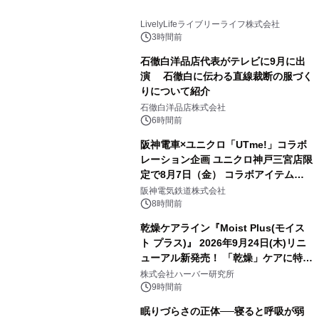
LivelyLifeライブリーライフ株式会社
3時間前
石徹白洋品店代表がテレビに9月に出
演 石徹白に伝わる直線裁断の服づく
りについて紹介
石徹白洋品店株式会社
6時間前
阪神電車×ユニクロ「UTme!」コラボ
レーション企画 ユニクロ神戸三宮店限
定で8月7日（金） コラボアイテムが
発売決定！
阪神電気鉄道株式会社
8時間前
乾燥ケアライン『Moist Plus(モイス
ト プラス)』 2026年9月24日(木)リニ
ューアル新発売！ 「乾燥」ケアに特化
し、ライン使いで潤いに満ちた肌へ
株式会社ハーバー研究所
9時間前
眠りづらさの正体──寝ると呼吸が弱