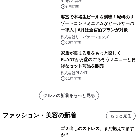
日(土)振替開催＆受付スタート！
biid株式会社
9時間前
客室で本格生ビールを満喫！城崎のリ
ゾートコンドミニアムがビールサーバ
ー導入｜8月は全宿泊プランが対象
株式会社リロバケーションズ
10時間前
家族が集まる夏をもっと楽しく
PLANTがお盆のごちそうメニューとお
得なセット商品を販売
株式会社PLANT
11時間前
グルメの新着をもっと見る
ファッション・美容の新着
もっと見る
ゴミ出しのストレス、まだ抱えてます
か？