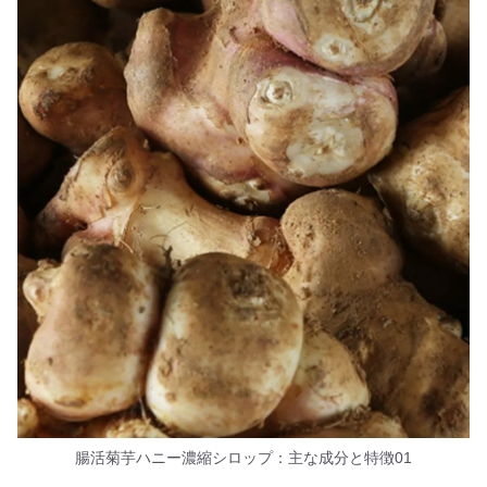
腸活菊芋ハニー濃縮シロップ：主な成分と特徴01