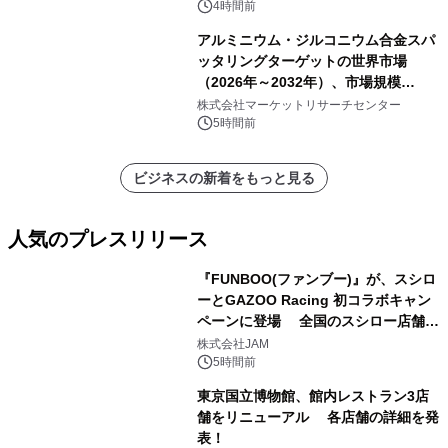
4時間前
アルミニウム・ジルコニウム合金スパ
ッタリングターゲットの世界市場
（2026年～2032年）、市場規模
（0.995、0.999、その他）・分析レポ
株式会社マーケットリサーチセンター
ートを発表
5時間前
ビジネスの新着をもっと見る
人気のプレスリリース
『FUNBOO(ファンブー)』が、スシロ
ーとGAZOO Racing 初コラボキャン
ペーンに登場 全国のスシロー店舗で
1
GR 4車種の FUNBOO(ミニカー)付き
株式会社JAM
メニューが展開されます
5時間前
東京国立博物館、館内レストラン3店
舗をリニューアル 各店舗の詳細を発
表！