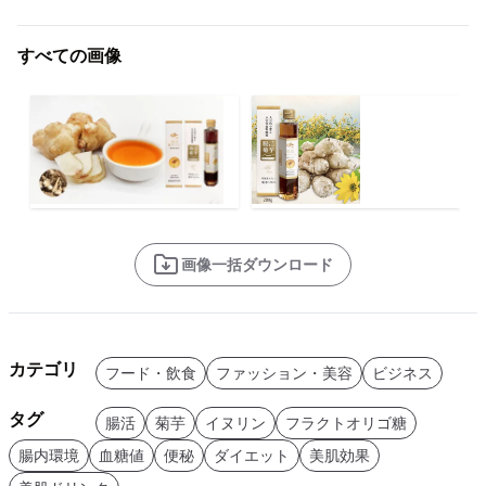
すべての画像
画像一括ダウンロード
カテゴリ
フード・飲食
ファッション・美容
ビジネス
タグ
腸活
菊芋
イヌリン
フラクトオリゴ糖
腸内環境
血糖値
便秘
ダイエット
美肌効果