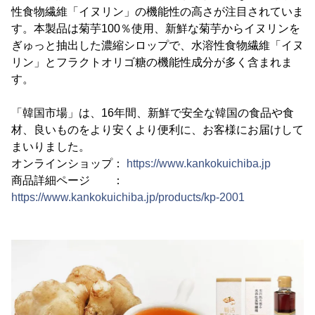
性食物繊維「イヌリン」の機能性の高さが注目されていま
す。本製品は菊芋100％使用、新鮮な菊芋からイヌリンを
ぎゅっと抽出した濃縮シロップで、水溶性食物繊維「イヌ
リン」とフラクトオリゴ糖の機能性成分が多く含まれま
す。
「韓国市場」は、16年間、新鮮で安全な韓国の食品や食
材、良いものをより安くより便利に、お客様にお届けして
まいりました。
オンラインショップ：
https://www.kankokuichiba.jp
商品詳細ページ ：
https://www.kankokuichiba.jp/products/kp-2001