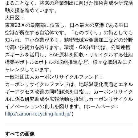
まることなく、将来の産業創出に向けた技術育成や研究活
動支援を進めています。
大田区：
東京23区の最南部に位置し、日本最大の空港である羽田
空港が所在する自治体です。「ものづくり」の街としても
知られ、中小企業が多く、精密機械や金属加工などの分野
で高い技術力を誇ります。環境・GX分野では、公民連携
スキームを活用し、SAF原料を回収・リサイクルする仕組
構築やボトルtoボトルの取組推進など、様々な取組みにチ
ャレンジしています。
一般社団法人カーボンリサイクルファンド：
カーボンリサイクルファンドは、地球温暖化問題とエネル
ギーアクセス改善の同時解決を目指し、カーボンリサイク
ルに係る研究助成や広報活動を推進しカーボンリサイクル
イノベーションの創出を図ります。(ホームページ：
http://carbon-recycling-fund.jp/
)
すべての画像