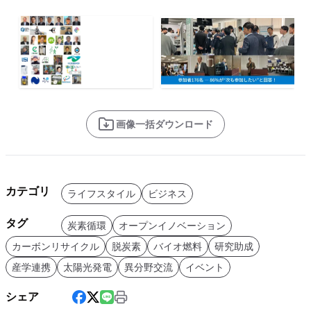
画像一括ダウンロード
カテゴリ
ライフスタイル
ビジネス
タグ
炭素循環
オープンイノベーション
カーボンリサイクル
脱炭素
バイオ燃料
研究助成
産学連携
太陽光発電
異分野交流
イベント
シェア