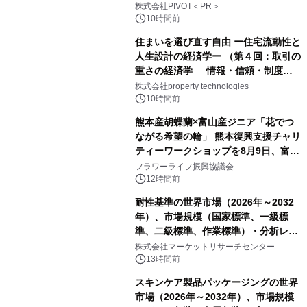
ー】株式会社PIVOT
株式会社PIVOT＜PR＞
10時間前
住まいを選び直す自由 ー住宅流動性と
人生設計の経済学ー （第４回：取引の
重さの経済学──情報・信頼・制度を
PropTechはどう組み替えるか）｜
株式会社property technologies
PropTech-Lab
10時間前
熊本産胡蝶蘭×富山産ジニア「花でつ
ながる希望の輪」 熊本復興支援チャリ
ティーワークショップを8月9日、富
山・射水で開催
フラワーライフ振興協議会
12時間前
耐性基準の世界市場（2026年～2032
年）、市場規模（国家標準、一級標
準、二級標準、作業標準）・分析レポ
ートを発表
株式会社マーケットリサーチセンター
13時間前
スキンケア製品パッケージングの世界
市場（2026年～2032年）、市場規模