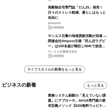
高断熱住宅専門誌「だん25」発売！
日々のストレス軽減、暮らしはもっと
自由に
jimosumu
13時間前
サンエス石膏の地域貢献活動が加速 ―
関連会社Attipect主催「田んぼラグビ
ー」は100名超が熱狂しNHKで放送さ
れました。
サンエス石膏株式会社
13時間前
ライフスタイルの新着をもっと見る
ビジネスの新着
もっと見る
業務システム刷新の「見えていない課
題」にアプローチ。AI×UX専門家の要
求定義メソッド【8/26無料ウェビナ