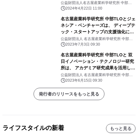
の募集開始
公益財団法人名古屋産業科学研究所 中部
TLO、大学法人東京理科大学 カーボンバリュ
2024年4月22日 11:00
ー研究拠点、一般社団法人カーボンリサイク
ルファンド
名古屋産業科学研究所 中部TLOとジェ
ネシア・ベンチャーズは、 ディープテ
ック・スタートアップの支援強化に向
けた 連携協定を締結しました
公益財団法人 名古屋産業科学研究所 中部
TLO、株式会社 ジェネシア・ベンチャーズ
2023年7月3日 09:30
名古屋産業科学研究所 中部TLOと 双
日イノベーション・テクノロジー研究
所は、 アカデミア研究成果を活用した
新産業創出に向けた 連携協定を締結し
公益財団法人 名古屋産業科学研究所 中部
TLO、株式会社 双日イノベーション・テクノ
ました
2023年6月15日 09:30
ロジー研究所
発行者のリリースをもっと見る
ライフスタイルの新着
もっと見る