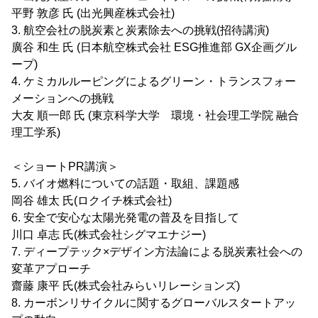
平野 敦彦 氏 (出光興産株式会社)
3. 航空会社の脱炭素と炭素除去への挑戦(招待講演)
廣谷 和生 氏 (日本航空株式会社 ESG推進部 GX企画グル
ープ)
4. ケミカルルーピングによるグリーン・トランスフォー
メーションへの挑戦
大友 順一郎 氏 (東京科学大学 環境・社会理工学院 融合
理工学系)
＜ショートPR講演＞
5. バイオ燃料についての話題・取組、課題感
岡谷 雄太 氏(ロクイチ株式会社)
6. 安全で安心な太陽光発電の普及を目指して
川口 卓志 氏(株式会社シグマエナジー)
7. ディープテック×デザイン方法論による脱炭素社会への
変革アプローチ
齋藤 康平 氏(株式会社みらいリレーションズ)
8. カーボンリサイクルに関するグローバルスタートアッ