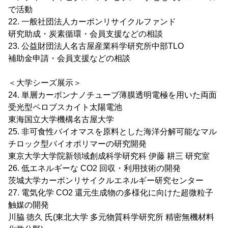
で活動
22. 一般社団法人カーボンリサイクルファンド
研究助成・炭素循環・会員支援などの相談
23. 公益財団法人名古屋産業科学研究所中部TLO
補助金申請・会員支援などの相談
＜大学シーズ展示＞
24. 単層カーボンナノチューブ薄膜透明電極を用いた両面
受光型ペロブスカイト太陽電池
東海国立大学機構名古屋大学
25. 非可食性バイオマスを原料とした海洋分解可能なマル
チロック型バイオポリマーの研究開発
東京大学大学院新領域創成科学研究科 伊藤 耕三 研究室
26. 低エネルギーな CO2 回収・利用技術の開発
茨城大学カーボンリサイクルエネルギー研究センター
27. 電気化学 CO2 還元生成物の多様化に向けた超微粒子
触媒の開発
川脇 徳久 氏(東北大学 多元物質科学研究所 精密無機材料