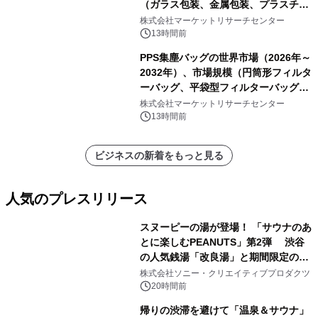
（ガラス包装、金属包装、プラスチッ
ク包装、その他）・分析レポートを発
株式会社マーケットリサーチセンター
表
13時間前
PPS集塵バッグの世界市場（2026年～
2032年）、市場規模（円筒形フィルタ
ーバッグ、平袋型フィルターバッグ、
プリーツフィルターバッグ、その
株式会社マーケットリサーチセンター
他）・分析レポートを発表
13時間前
ビジネスの新着をもっと見る
人気のプレスリリース
スヌーピーの湯が登場！ 「サウナのあ
とに楽しむPEANUTS」第2弾 渋谷
の人気銭湯「改良湯」と期間限定のコ
1
ラボレーション サウナイキタイコラ
株式会社ソニー・クリエイティブプロダクツ
ボグッズも発売決定！
20時間前
帰りの渋滞を避けて「温泉＆サウナ」