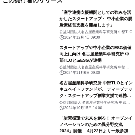
この発行者のリリース
「産学連携支援機関としての強みを活
かしたスタートアップ・ 中小企業の脱
炭素経営支援を開始します」
公益財団法人名古屋産業科学研究所 中部TLO
2024年12月7日 09:30
スタートアップや中小企業のESG価値
向上に向け 名古屋産業科学研究所 中
部TLOとaiESGが連携
公益財団法人名古屋産業科学研究所 中部
TLO、株式会社aiESG
2024年11月6日 09:30
名古屋産業科学研究所 中部TLOとイン
キュベイトファンドが、 ディープテッ
ク・スタートアップ創業支援で連携協
定
公益財団法人 名古屋産業科学研究所 中部
TLO、インキュベイトファンド株式会社
2024年10月15日 14:00
「炭素循環で未来を創る！ オープンイ
ノベーションのための異分野交流
2024」開催 4月22日より一般参加者