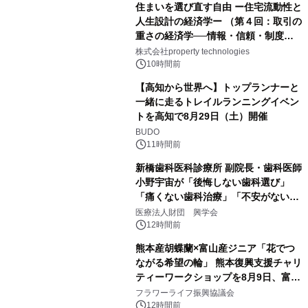
住まいを選び直す自由 ー住宅流動性と
人生設計の経済学ー （第４回：取引の
重さの経済学──情報・信頼・制度を
PropTechはどう組み替えるか）｜
株式会社property technologies
PropTech-Lab
10時間前
【高知から世界へ】トップランナーと
一緒に走るトレイルランニングイベン
トを高知で8月29日（土）開催
BUDO
11時間前
新橋歯科医科診療所 副院長・歯科医師
小野宇宙が「後悔しない歯科選び」
「痛くない歯科治療」「不安がない治
療計画」をテーマに専門監修
医療法人財団 興学会
12時間前
熊本産胡蝶蘭×富山産ジニア「花でつ
ながる希望の輪」 熊本復興支援チャリ
ティーワークショップを8月9日、富
山・射水で開催
フラワーライフ振興協議会
12時間前