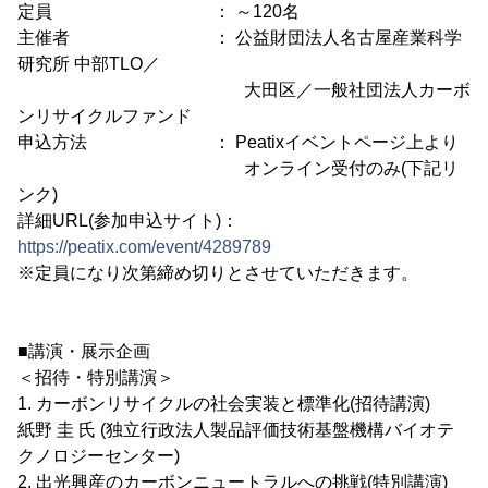
定員 ： ～120名
主催者 ： 公益財団法人名古屋産業科学
研究所 中部TLO／
大田区／一般社団法人カーボ
ンリサイクルファンド
申込方法 ： Peatixイベントページ上より
オンライン受付のみ(下記リ
ンク)
詳細URL(参加申込サイト)：
https://peatix.com/event/4289789
※定員になり次第締め切りとさせていただきます。
■講演・展示企画
＜招待・特別講演＞
1. カーボンリサイクルの社会実装と標準化(招待講演)
紙野 圭 氏 (独立行政法人製品評価技術基盤機構バイオテ
クノロジーセンター)
2. 出光興産のカーボンニュートラルへの挑戦(特別講演)