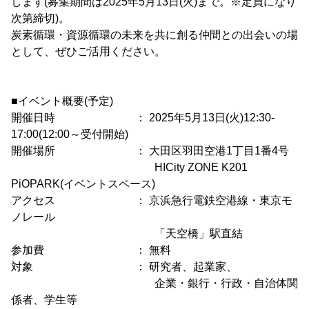
します(募集期間は2025年5月13日(火)まで。※定員になり
次第締切)。
炭素循環・資源循環の未来を共に創る仲間との出会いの場
として、ぜひご活用ください。
■イベント概要(予定)
開催日時 ： 2025年5月13日(火)12:30-
17:00(12:00～受付開始)
開催場所 ： 大田区羽田空港1丁目1番4号
HICity ZONE K201
PiOPARK(イベントスペース)
アクセス ： 京浜急行電鉄空港線・東京モ
ノレール
「天空橋」駅直結
参加費 ： 無料
対象 ： 研究者、起業家、
企業・銀行・行政・自治体関
係者、学生等