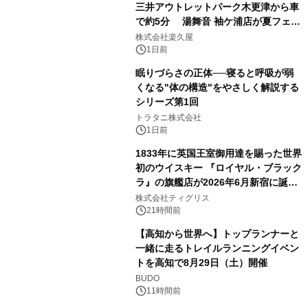
三井アウトレットパーク木更津から車
で約5分 湯舞音 袖ケ浦店が夏フェア
2
メニューを提供
株式会社楽久屋
1日前
眠りづらさの正体──寝ると呼吸が弱
くなる"体の構造"をやさしく解説する
シリーズ第1回
3
トラタニ株式会社
1日前
1833年に英国王室御用達を賜った世界
初のウイスキー 『ロイヤル・ブラック
ラ』の旗艦店が2026年6月新宿に誕
4
生 バカルディ ジャパンと連携した
株式会社ティグリス
没入型バー「BAR Arca」
21時間前
【高知から世界へ】トップランナーと
一緒に走るトレイルランニングイベン
トを高知で8月29日（土）開催
5
BUDO
11時間前