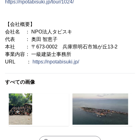
https://npotabisuki.jp/tour/1024/
【会社概要】
会社名 ： NPO法人タビスキ
代表 ： 奥田 智恵子
本社 ： 〒673-0002 兵庫県明石市旭が丘13-2
事業内容： 一級建築士事務所
URL ：
https://npotabisuki.jp/
すべての画像