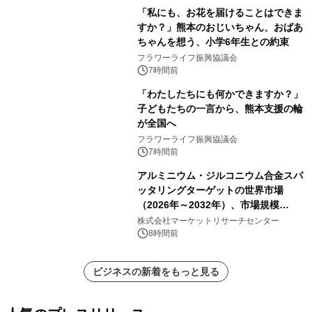
「私にも、お花を届けることはできま
すか？」熊本のおじいちゃん、おばあ
ちゃんを想う、小学6年生との約束
フラワーライフ振興協議会
7時間前
「わたしたちにも何かできますか？」
子どもたちの一言から、熊本支援の輪
が全国へ
フラワーライフ振興協議会
7時間前
アルミニウム・ジルコニウム合金スパ
ッタリングターゲットの世界市場
（2026年～2032年）、市場規模
（0.995、0.999、その他）・分析レポ
株式会社マーケットリサーチセンター
ートを発表
8時間前
ビジネスの新着をもっと見る