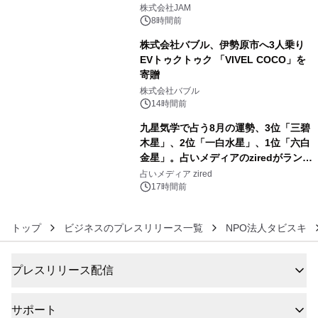
4
GR 4車種の FUNBOO(ミニカー)付き
株式会社JAM
メニューが展開されます
8時間前
株式会社バブル、伊勢原市へ3人乗り
EVトゥクトゥク 「VIVEL COCO」を
寄贈
5
株式会社バブル
14時間前
九星気学で占う8月の運勢、3位「三碧
木星」、2位「一白水星」、1位「六白
金星」。占いメディアのziredがランキ
6
ングを発表
占いメディア zired
17時間前
トップ
ビジネスのプレスリリース一覧
NPO法人タビスキ
プレスリリース配信
サポート