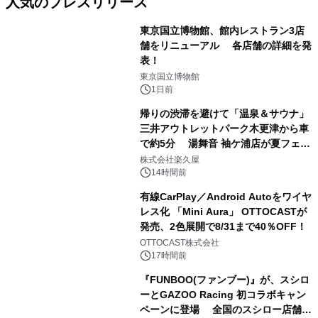
人気のプレスリリース
東京国立博物館、館内レストラン3店
舗をリニューアル 各店舗の詳細を発
表！
1
東京国立博物館
1日前
帰りの渋滞を避けて「温泉＆サウナ」
三井アウトレットパーク木更津から車
で約5分 湯舞音 袖ケ浦店が夏フェア
2
メニューを提供
株式会社楽久屋
14時間前
有線CarPlay／Android Autoをワイヤ
レス化 「Mini Aura」 OTTOCASTが
発売、2色展開で8/31まで40％OFF！
3
OTTOCAST株式会社
17時間前
『FUNBOO(ファンブー)』が、スシロ
ーとGAZOO Racing 初コラボキャン
ペーンに登場 全国のスシロー店舗で