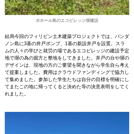
ボホール島のエコビレッジ塀建設
結局今回のフィリピン土木建築プロジェクトでは、パンダ
ノン島に3基の井戸ポンプ、1基の新設井戸を設置。スラ
ムの人々の学びと就労の場であるエコビレッジの建設予定
地で塀の為の掘方と整地をしてきました。井戸の台や塀の
デザインは、現地の方のご要望を聞きながら学生自ら考え
て提案しました。費用はクラウドファンディングで協力し
て集めました。参加した学生たちは自分の目標を明確にし
てまたこの地に帰ってくると決めた等の決意表明をしてく
れました。