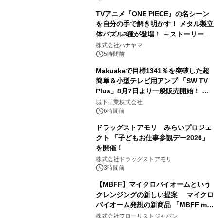
TVアニメ『ONE PIECE』の名シーン
を自分の手で解き明かす！ メタル製立
体パズル3種が登場！ ～ストーリーと
3
ギミックが融合した 大人の体験型パズ
株式会社ハナヤマ
ルが8月7日(金)12時より先行予約受付
5時間前
開始～
Makuakeで目標1341％を突破した超
簡単＆小型テレビ用アンプ 「SW TV
Plus」8月7日より一般販売開始！ ケ
4
ーブル1本つなぐだけ、テレビの音が
城下工業株式会社
ぐっと豊かに
6時間前
ドラッグストアモリ みらいプロジェ
クト 「子どもお仕事参観デー2026」
を開催！
5
株式会社ドラッグストアモリ
3時間前
【MBFF】マイクロバイオームという
クレンジングの新しい提案 マイクロ
バイオーム発想の新商品 「MBFF mb
6
クレンジングPRO」を2026年8月6日
株式会社フローリストジャパン