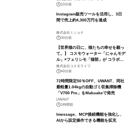
10分前
Instagram販売ツールを活用し、3日
間で売上約4,300万円を達成
株式会社ミショナ
30分前
【世界猫の日に、猫たちの幸せを願っ
て。】 コスモウォーター「にゃんモデ
ル」×フェリシモ「猫部」が コラボキ
ャンペーンを実施
株式会社コスモライフ
40分前
72時間限定50％OFF、UWANT、同社
最軽量1.04kgの自動ゴミ収集掃除機
「V700 Pro」をMakuakeで発売
UWANT
1時間前
lmessage、MCP接続機能を強化し、
AIから設定操作できる機能を拡充