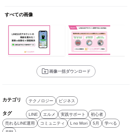
すべての画像
画像一括ダウンロード
カテゴリ
テクノロジー
ビジネス
タグ
LINE
エルメ
実践サポート
初心者
売れるLINE運用
コミュニティ
L no Mori
5月
学べる
月額