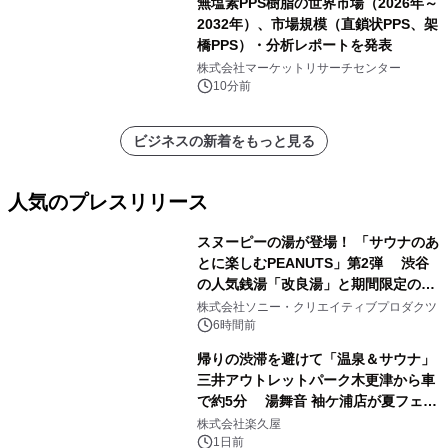
無塩素PPS樹脂の世界市場（2026年～
2032年）、市場規模（直鎖状PPS、架
橋PPS）・分析レポートを発表
株式会社マーケットリサーチセンター
10分前
ビジネスの新着をもっと見る
人気のプレスリリース
スヌーピーの湯が登場！ 「サウナのあ
とに楽しむPEANUTS」第2弾 渋谷
の人気銭湯「改良湯」と期間限定のコ
1
ラボレーション サウナイキタイコラ
株式会社ソニー・クリエイティブプロダクツ
ボグッズも発売決定！
6時間前
帰りの渋滞を避けて「温泉＆サウナ」
三井アウトレットパーク木更津から車
で約5分 湯舞音 袖ケ浦店が夏フェア
2
メニューを提供
株式会社楽久屋
1日前