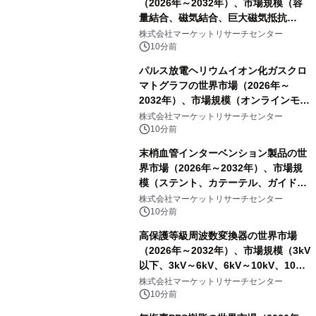
（2026年～2032年）、市場規模（容
量結合、磁気結合、巨大磁気抵抗
（GMR））・分析レポートを発表
株式会社マーケットリサーチセンター
10分前
パルス放電ヘリウムイオン化ガスクロ
マトグラフの世界市場（2026年～
2032年）、市場規模（オンラインモニ
タリング型、ラボラトリー型）・分析
株式会社マーケットリサーチセンター
レポートを発表
10分前
末梢血管インターベンション製品の世
界市場（2026年～2032年）、市場規
模（ステント、カテーテル、ガイドワ
イヤー、シース、下大静脈フィルタ
株式会社マーケットリサーチセンター
ー、その他）・分析レポートを発表
10分前
高保護等級周波数変換器の世界市場
（2026年～2032年）、市場規模（3kV
以下、3kV～6kV、6kV～10kV、10kV
超）・分析レポートを発表
株式会社マーケットリサーチセンター
10分前