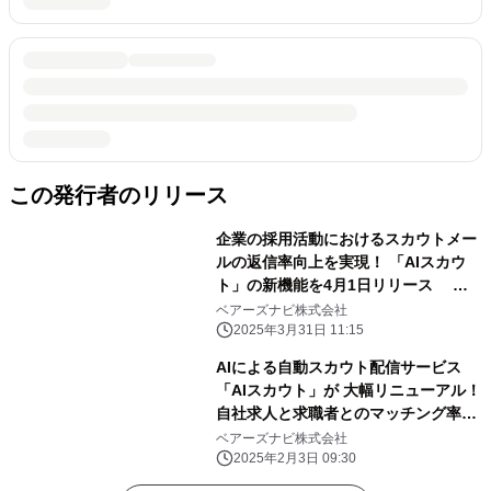
この発行者のリリース
企業の採用活動におけるスカウトメー
ルの返信率向上を実現！ 「AIスカウ
ト」の新機能を4月1日リリース ～
Claude搭載AIが、スカウト成功率を
ベアーズナビ株式会社
飛躍的に向上～
2025年3月31日 11:15
AIによる自動スカウト配信サービス
「AIスカウト」が 大幅リニューアル！
自社求人と求職者とのマッチング率が
向上
ベアーズナビ株式会社
2025年2月3日 09:30