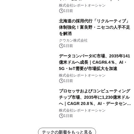
センター・高速光通信需要が成長を加
株式会社レポートオーシャン
速
1日前
北海道の採用代行「リクルーティブ」
体制強化！富良野・ニセコの人手不足
を解消
クウカン株式会社
1日前
データコンバータIC市場、2035年141
億米ドルへ成長｜CAGR6.4％、AI・
5G・IoT需要が市場拡大を加速
株式会社レポートオーシャン
1日前
プロセッサおよびコンピューティング
チップ市場、2035年に1,230億米ドル
へ｜CAGR 20.8％、AI・データセンタ
ー需要が成長を牽引
株式会社レポートオーシャン
1日前
テックの新着をもっと見る