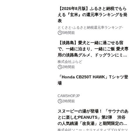
【2026年8月版】ふるさと納税でもら
える『玄米』の還元率ランキングを発
表
1
とくさと-ふるさと納税還元率ランキング-
5時間前
【淡路島】愛犬と一緒に過ごせる宿
で、一緒に泊まり、一緒にご飯 愛犬専
用の淡路島グルメ、ドッグランにミニ
2
プール グランピングとトレーラーハウ
株式会社ぷらど
スの2施設で
2時間前
「Honda CB250T HAWK」Tシャツ登
場
3
CAMSHOP.JP
2時間前
スヌーピーの湯が登場！ 「サウナのあ
とに楽しむPEANUTS」第2弾 渋谷
の人気銭湯「改良湯」と期間限定のコ
4
ラボレーション サウナイキタイコラ
株式会社ソニー・クリエイティブプロダクツ