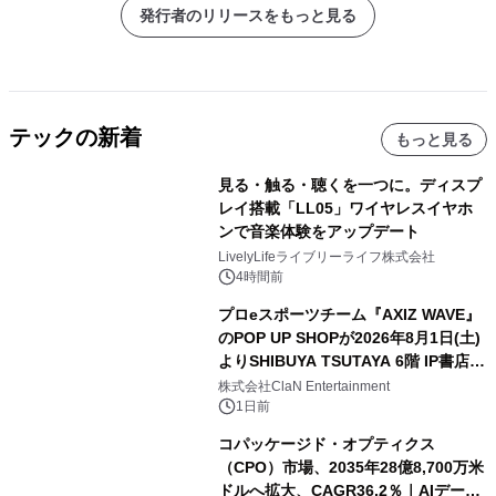
発行者のリリースをもっと見る
テックの新着
もっと見る
見る・触る・聴くを一つに。ディスプ
レイ搭載「LL05」ワイヤレスイヤホ
ンで音楽体験をアップデート
LivelyLifeライブリーライフ株式会社
4時間前
プロeスポーツチーム『AXIZ WAVE』
のPOP UP SHOPが2026年8月1日(土)
よりSHIBUYA TSUTAYA 6階 IP書店で
開催決定！！
株式会社ClaN Entertainment
1日前
コパッケージド・オプティクス
（CPO）市場、2035年28億8,700万米
ドルへ拡大、CAGR36.2％｜AIデータ