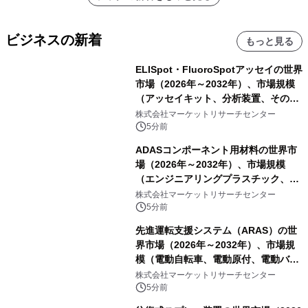
ビジネスの新着
もっと見る
ELISpot・FluoroSpotアッセイの世界
市場（2026年～2032年）、市場規模
（アッセイキット、分析装置、その
他）・分析レポートを発表
株式会社マーケットリサーチセンター
5分前
ADASコンポーネント用材料の世界市
場（2026年～2032年）、市場規模
（エンジニアリングプラスチック、RF
および誘電体材料、光学・カバー材
株式会社マーケットリサーチセンター
料、その他）・分析レポートを発表
5分前
先進運転支援システム（ARAS）の世
界市場（2026年～2032年）、市場規
模（電動自転車、電動原付、電動バイ
ク）・分析レポートを発表
株式会社マーケットリサーチセンター
5分前