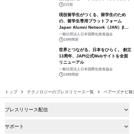
ボグッズも発売決定！
2日前
現役留学生がつくる、留学生のため
の、留学生専用プラットフォーム
Japan Alumni Network（JAN）β版
5
をリリース
一般社団法人日本国際化推進協会
16時間前
世界とつながる、日本をひらく。 創立
13周年、JAPI公式Webサイトを全面
リニューアル
6
一般社団法人日本国際化推進協会
16時間前
トップ
テクノロジーのプレスリリース一覧
ベアーズナビ株
プレスリリース配信
サポート