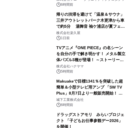
ボグッズも発売決定！
6時間前
帰りの渋滞を避けて「温泉＆サウナ」
三井アウトレットパーク木更津から車
で約5分 湯舞音 袖ケ浦店が夏フェア
2
メニューを提供
株式会社楽久屋
1日前
TVアニメ『ONE PIECE』の名シーン
を自分の手で解き明かす！ メタル製立
体パズル3種が登場！ ～ストーリーと
3
ギミックが融合した 大人の体験型パズ
株式会社ハナヤマ
ルが8月7日(金)12時より先行予約受付
5時間前
開始～
Makuakeで目標1341％を突破した超
簡単＆小型テレビ用アンプ 「SW TV
Plus」8月7日より一般販売開始！ ケ
4
ーブル1本つなぐだけ、テレビの音が
城下工業株式会社
ぐっと豊かに
6時間前
ドラッグストアモリ みらいプロジェ
クト 「子どもお仕事参観デー2026」
を開催！