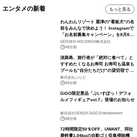
エンタメの新着
もっと見る
わんわんリゾート 粟津の"看板犬"の名
前をみんなで決めよう！ Instagramで
「お名前募集キャンペーン」を8月8日
(土)より開催
GENSEN HOLDINGS株式会社
48分前
淡路島、旅行者が「絶対に食べて」と
すすめたくなるお寿司 お寿司も温泉も
プールも"自分たちだけ"の貸切宿で 1
日1組限定「岩屋温泉 絵島別庭 海と
株式会社ぷらど
森」の握り寿司プラン
48分前
GiGO限定景品「ぶいすぽっ！デフォ
ルメフィギュアvol.7」登場のお知らせ
株式会社GENDA GiGO Entertainment
48分前
72時間限定50％OFF、UWANT、同社
最軽量1.04kgの自動ゴミ収集掃除機