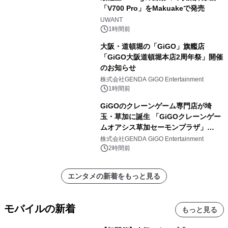
「V700 Pro」をMakuakeで発売
UWANT
1時間前
大阪・道頓堀の「GiGO」旗艦店
「GiGO大阪道頓堀本店2周年祭」開催
のお知らせ
株式会社GENDA GiGO Entertainment
1時間前
GiGOのクレーンゲーム専門店が埼
玉・草加に誕生 「GiGOクレーンゲー
ムオアシス草加セーモンプラザ」
2026年8月7日(金)10時グランドオープ
株式会社GENDA GiGO Entertainment
ン
2時間前
エンタメの新着をもっと見る
モバイルの新着
もっと見る