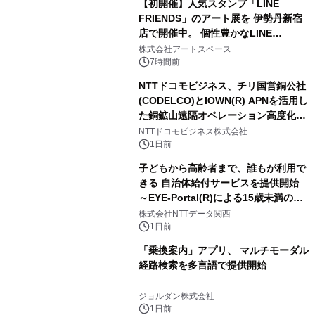
【初開催】人気スタンプ「LINE
FRIENDS」のアート展を 伊勢丹新宿
店で開催中。 個性豊かなLINE
FRIENDSの仲間たちが インテリアア
株式会社アートスペース
ートとして新たな魅力を発信。
7時間前
NTTドコモビジネス、チリ国営銅公社
(CODELCO)とIOWN(R) APNを活用し
た銅鉱山遠隔オペレーション高度化に
向けた調査・実証を開始
NTTドコモビジネス株式会社
1日前
子どもから高齢者まで、誰もが利用で
きる 自治体給付サービスを提供開始
～EYE-Portal(R)による15歳未満の本
人認証と デジタルデバイド対策で実現
株式会社NTTデータ関西
～
1日前
「乗換案内」アプリ、 マルチモーダル
経路検索を多言語で提供開始
ジョルダン株式会社
1日前