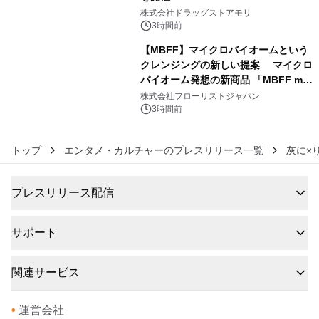
5
株式会社ドラッグストアモリ
3時間前
【MBFF】マイクロバイオームという
クレンジングの新しい提案 マイクロ
バイオーム発想の新商品 「MBFF mb
6
クレンジングPRO」を2026年8月6日
株式会社フローリストジャパン
発売
3時間前
トップ
エンタメ・カルチャーのプレスリリース一覧
灰に×
プレスリリース配信
サポート
関連サービス
•
運営会社