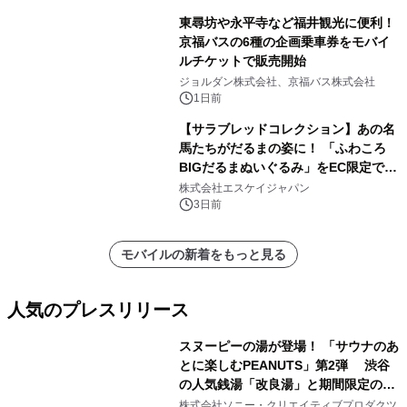
東尋坊や永平寺など福井観光に便利！
京福バスの6種の企画乗車券をモバイ
ルチケットで販売開始
ジョルダン株式会社、京福バス株式会社
1日前
【サラブレッドコレクション】あの名
馬たちがだるまの姿に！ 「ふわころ
BIGだるまぬいぐるみ」をEC限定で受
注販売開始
株式会社エスケイジャパン
3日前
モバイルの新着をもっと見る
人気のプレスリリース
スヌーピーの湯が登場！ 「サウナのあ
とに楽しむPEANUTS」第2弾 渋谷
の人気銭湯「改良湯」と期間限定のコ
1
ラボレーション サウナイキタイコラ
株式会社ソニー・クリエイティブプロダクツ