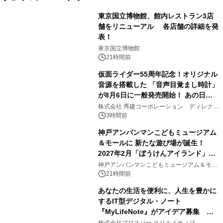
東京国立博物館、館内レストラン3店
舗をリニューアル 各店舗の詳細を発
表！
1
東京国立博物館
21時間前
仮面ライダー55周年記念！オリジナル
音源を搭載した 「音声目覚まし時計」
が8月6日に一般発売開始！ あの日の
2
大興奮が今甦る
株式会社 秀建コーポレーション ディレクト
アートギャラリー
3時間前
神戸アンパンマンこどもミュージアム
＆モールに 新たな遊び場が誕生！
2027年2月「ぼうけんアイランド」が
3
オープン
神戸アンパンマンこどもミュージアム＆モー
ル
21時間前
あなたの生活を便利に、人生を豊かに
するIT型デジタル・ノート
『MyLifeNote』がアイデア募集 優
4
秀賞100名に1年間無償試用
株式会社プロスパー クリエイティブ