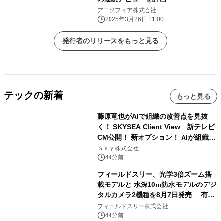
アニソフィア株式会社
2025年3月26日 11:00
発行者のリリースをもっと見る
テックの新着
もっと見る
藤原竜也がAIで組織の改善点を見抜
く！ SKYSEA Client View 新テレビ
CM公開！ 新オプション！ AIが組織の
業務実態を分析し労務改善を支援。 藤
Ｓｋｙ株式会社
原竜也メイキング動画公開 「もしAIが
44分前
自分を分析したら、すぐ休めと言われ
フィールドスリー、光学3倍ズーム搭
る自信がある」「昨年の夏はカブトム
載モデルと 水深10m防水モデルのデジ
シを捕まえたり、虫と戦ったり…」
タルカメラ2機種を8月7日発売 有効
約1300万画素、用途別に選べるコンデ
フィールドスリー株式会社
ジ新登場
44分前