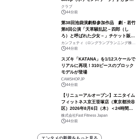
コラボレーション！
クラブ
44分前
第38回池袋演劇祭参加作品 劇・若竹
第8回公演「天草騒乱記－四郎（し
ろ）と呼ばれた少女－」チケット販売
開始
カンフェティ（ロングランプランニング株式
会社）
44分前
スズキ「KATANA」を1/12スケールで
リアルに再現！310ピースのブロック
モデルが登場
CAMSHOP.JP
44分前
【リニューアルオープン】エニタイム
フィットネス京王笹塚店（東京都渋谷
区）2026年8月6日（木）＜24時間年
中無休のフィットネスジム＞
株式会社Fast Fitness Japan
44分前
エンタメの新着をもっと見る