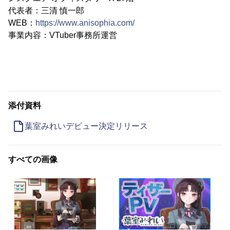
代表者：三清 慎一郎
WEB：
https://www.anisophia.com/
事業内容：VTuber事務所運営
添付資料
葉室みれいデビュー決定リリース
すべての画像