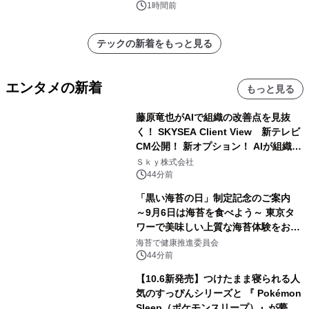
1時間前
テックの新着をもっと見る
エンタメの新着
もっと見る
藤原竜也がAIで組織の改善点を見抜
く！ SKYSEA Client View 新テレビ
CM公開！ 新オプション！ AIが組織の
業務実態を分析し労務改善を支援。 藤
Ｓｋｙ株式会社
原竜也メイキング動画公開 「もしAIが
44分前
自分を分析したら、すぐ休めと言われ
「黒い海苔の日」制定記念のご案内
る自信がある」「昨年の夏はカブトム
～9月6日は海苔を食べよう～ 東京タ
シを捕まえたり、虫と戦ったり…」
ワーで美味しい上質な海苔体験をお届
けします！
海苔で健康推進委員会
44分前
【10.6新発売】つけたまま寝られる人
気のすっぴんシリーズと 『 Pokémon
Sleep（ポケモンスリープ）』が夢の