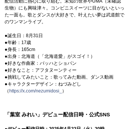
配信活動に熱心に取り組む。未知の世界やUMA（未確認
生物）にも興味津々。コンビニスイーツに目がないといっ
た一面も。歌とダンスが大好きで、叶えたい夢は武道館で
のワンマンライブ。
●誕生日：8月31日
●年齢：17歳
●身長：165cm
●出身：北海道（「北海道愛」がスゴイ！）
●好きな作曲家：バッハとショパン
●好きなこと：アフタヌーンティー
●挑戦してみたいこと：歌ってみた動画、ダンス動画
●キャラクターデザイン：ねづみどし
（
https://x.com/nezumidosi_
）
「葉室 みれい」デビュー配信日時・公式SNS
●デビュー配信日時：2025年4月22日（火）20時