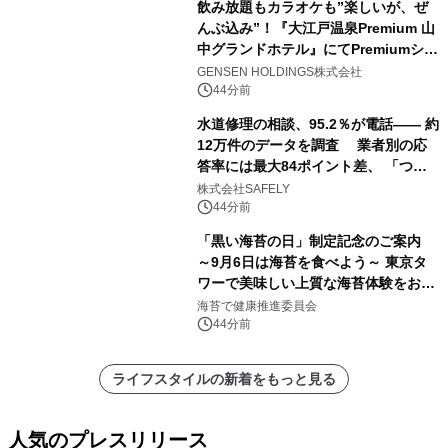
飲み放題もカラオケも”楽しいが、ぜ
んぶ込み”！『大江戸温泉Premium 山
中グランドホテル』にてPremiumシリ
ーズ初のオールインクルーシブ導入
GENSEN HOLDINGS株式会社
44分前
水道修理の相談、95.2％が電話―― 約
12万件のデータを調査 業者別の応
答率には最大84ポイント差、 「つな
がりやすさ」も選定基準に
株式会社SAFELY
44分前
「黒い海苔の日」制定記念のご案内
～9月6日は海苔を食べよう～ 東京タ
ワーで美味しい上質な海苔体験をお届
けします！
海苔で健康推進委員会
44分前
ライフスタイルの新着をもっと見る
人気のプレスリリース