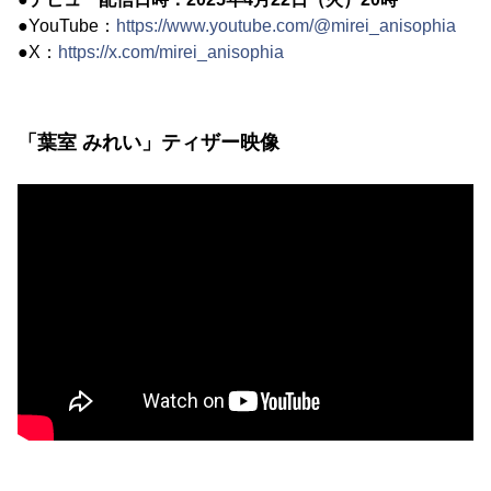
●YouTube：
https://www.youtube.com/@mirei_anisophia
●X：
https://x.com/mirei_anisophia
「葉室 みれい」ティザー映像