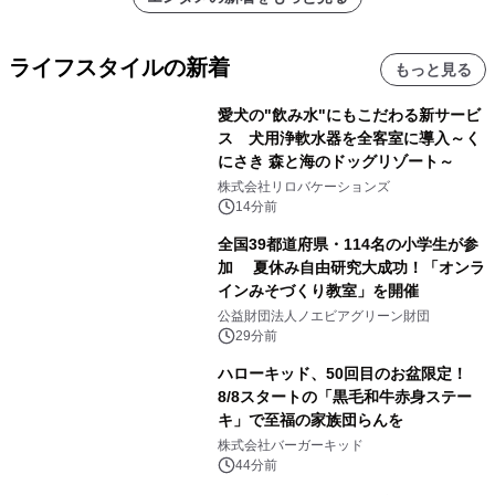
ライフスタイルの新着
もっと見る
愛犬の"飲み水"にもこだわる新サービ
ス 犬用浄軟水器を全客室に導入～く
にさき 森と海のドッグリゾート～
株式会社リロバケーションズ
14分前
全国39都道府県・114名の小学生が参
加 夏休み自由研究大成功！「オンラ
インみそづくり教室」を開催
公益財団法人ノエビアグリーン財団
29分前
ハローキッド、50回目のお盆限定！
8/8スタートの「黒毛和牛赤身ステー
キ」で至福の家族団らんを
株式会社バーガーキッド
44分前