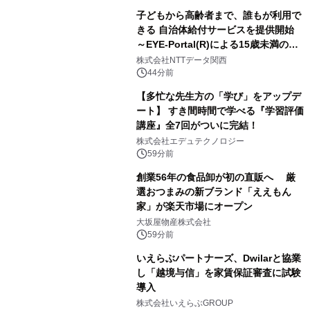
子どもから高齢者まで、誰もが利用で
きる 自治体給付サービスを提供開始
～EYE-Portal(R)による15歳未満の本
人認証と デジタルデバイド対策で実現
株式会社NTTデータ関西
～
44分前
【多忙な先生方の「学び」をアップデ
ート】 すき間時間で学べる『学習評価
講座』全7回がついに完結！
株式会社エデュテクノロジー
59分前
創業56年の食品卸が初の直販へ 厳
選おつまみの新ブランド「ええもん
家」が楽天市場にオープン
大坂屋物産株式会社
59分前
いえらぶパートナーズ、Dwilarと協業
し「越境与信」を家賃保証審査に試験
導入
株式会社いえらぶGROUP