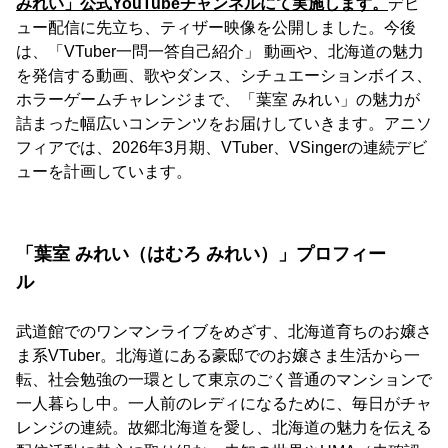
みれい」公式YouTubeチャンネルにて実施します。
デビ
ュー配信に先立ち、ティザー映像を公開しました。今後
は、「VTuber一問一答自己紹介」 動画や、北海道の魅力
を発信する動画、歌やダンス、シチュエーションボイス、
ホラーゲームチャレンジまで、「葉室 みれい」の魅力が
詰まった幅広いコンテンツをお届けしていきます。アニソ
フィアでは、2026年3月期、VTuber、VSingerの連続デビ
ューを計画しています。
「葉室 みれい（はむろ みれい）」プロフィー
ル
武道館でのワンマンライブをめざす、北海道育ちのお嬢さ
ま系VTuber。北海道にある豪邸でのお嬢さま生活から一
転、社会勉強の一環として東京のごく普通のマンションで
一人暮らし中。一人前のレディになるために、毎日がチャ
レンジの連続。故郷北海道を愛し、北海道の魅力を伝える