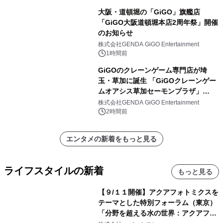
大阪・道頓堀の「GiGO」旗艦店
「GiGO大阪道頓堀本店2周年祭」開催
のお知らせ
株式会社GENDA GiGO Entertainment
1時間前
GiGOのクレーンゲーム専門店が埼
玉・草加に誕生 「GiGOクレーンゲー
ムオアシス草加セーモンプラザ」
2026年8月7日(金)10時グランドオープ
株式会社GENDA GiGO Entertainment
ン
2時間前
エンタメの新着をもっと見る
ライフスタイルの新着
もっと見る
【９/１１開催】アクアフォトミクスを
テーマとした特別フォーラム（東京）
「分野を超える水の世界：アクアフォ