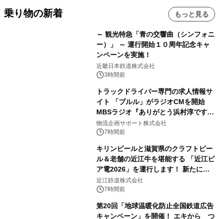
乗り物の新着
もっと見る
～ 観光特急「青の交響曲（シンフォニ
ー）」 ～ 運行開始１０周年記念キャ
ンペーンを実施！
近畿日本鉄道株式会社
3時間前
トラックドライバー専門の求人情報サ
イト 「ブルル」がラジオCMを開始
MBSラジオ『ありがとう浜村淳です』
にて8月1日(土)より
物流企画サポート株式会社
7時間前
キリンビールと滋賀県のクラフトビー
ル＆老舗の近江牛を堪能する 「近江ビ
ア電2026」を運行します！ 新たに
「長濱浪漫ビール」が参加！キリン一
近江鉄道株式会社
番搾り飲み放題が復活！
7時間前
第20回「地球温暖化防止全国鉄道広告
キャンペーン」を開催！ エキから つ