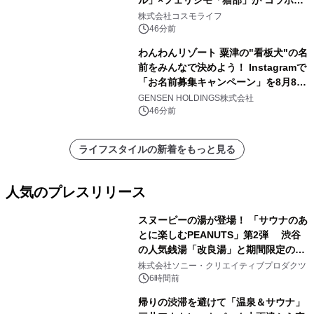
ャンペーンを実施
株式会社コスモライフ
46分前
わんわんリゾート 粟津の"看板犬"の名
前をみんなで決めよう！ Instagramで
「お名前募集キャンペーン」を8月8日
(土)より開催
GENSEN HOLDINGS株式会社
46分前
ライフスタイルの新着をもっと見る
人気のプレスリリース
スヌーピーの湯が登場！ 「サウナのあ
とに楽しむPEANUTS」第2弾 渋谷
の人気銭湯「改良湯」と期間限定のコ
1
ラボレーション サウナイキタイコラ
株式会社ソニー・クリエイティブプロダクツ
ボグッズも発売決定！
6時間前
帰りの渋滞を避けて「温泉＆サウナ」