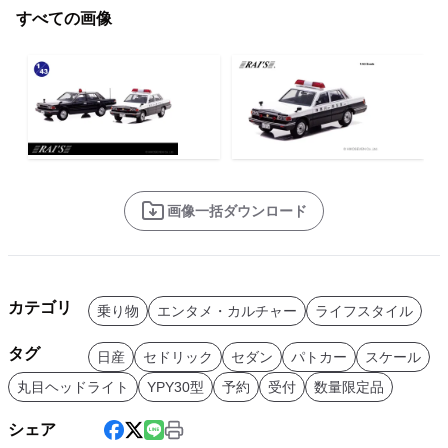
すべての画像
画像一括ダウンロード
カテゴリ
乗り物
エンタメ・カルチャー
ライフスタイル
タグ
日産
セドリック
セダン
パトカー
スケール
丸目ヘッドライト
YPY30型
予約
受付
数量限定品
シェア