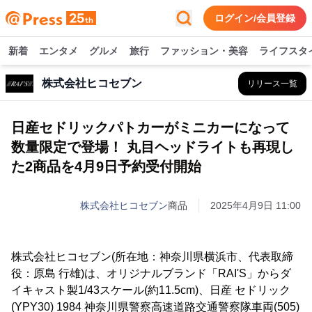
ログイン/会員登録
新着
エンタメ
グルメ
旅行
ファッション・美容
ライフスタ
株式会社ヒコセブン
リリース一覧
日産セドリックパトカーがミニカーになって
数量限定で登場！ 丸目ヘッドライトも再現し
た2商品を4月9日予約受付開始
株式会社ヒコセブン
商品
2025年4月9日 11:00
株式会社ヒコセブン(所在地：神奈川県横浜市、代表取締
役：原島 行雄)は、オリジナルブランド「RAI'S」からダ
イキャスト製1/43スケール(約11.5cm)、日産 セドリック
(YPY30) 1984 神奈川県警察高速道路交通警察隊車両(505)