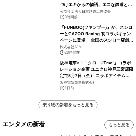
づけエキからの物語。エコな鉄道とと
もに。
公益社団法人日本鉄道広告協会
8時間前
『FUNBOO(ファンブー)』が、スシロ
ーとGAZOO Racing 初コラボキャン
ペーンに登場 全国のスシロー店舗で
GR 4車種の FUNBOO(ミニカー)付き
株式会社JAM
メニューが展開されます
23時間前
阪神電車×ユニクロ「UTme!」コラボ
レーション企画 ユニクロ神戸三宮店限
定で8月7日（金） コラボアイテムが
発売決定！
阪神電気鉄道株式会社
1日前
乗り物の新着をもっと見る
エンタメの新着
もっと見る