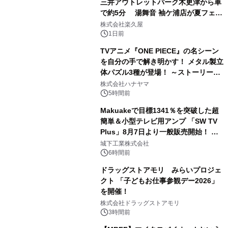
三井アウトレットパーク木更津から車
で約5分 湯舞音 袖ケ浦店が夏フェア
2
メニューを提供
株式会社楽久屋
1日前
TVアニメ『ONE PIECE』の名シーン
を自分の手で解き明かす！ メタル製立
体パズル3種が登場！ ～ストーリーと
3
ギミックが融合した 大人の体験型パズ
株式会社ハナヤマ
ルが8月7日(金)12時より先行予約受付
5時間前
開始～
Makuakeで目標1341％を突破した超
簡単＆小型テレビ用アンプ 「SW TV
Plus」8月7日より一般販売開始！ ケ
4
ーブル1本つなぐだけ、テレビの音が
城下工業株式会社
ぐっと豊かに
6時間前
ドラッグストアモリ みらいプロジェ
クト 「子どもお仕事参観デー2026」
を開催！
5
株式会社ドラッグストアモリ
3時間前