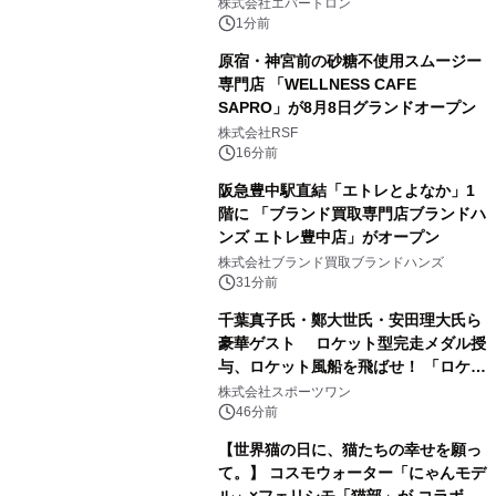
トミクスが切り拓く新しい科学の地
株式会社エバートロン
平」を開催
1分前
原宿・神宮前の砂糖不使用スムージー
専門店 「WELLNESS CAFE
SAPRO」が8月8日グランドオープン
株式会社RSF
16分前
阪急豊中駅直結「エトレとよなか」1
階に 「ブランド買取専門店ブランドハ
ンズ エトレ豊中店」がオープン
株式会社ブランド買取ブランドハンズ
31分前
千葉真子氏・鄭大世氏・安田理大氏ら
豪華ゲスト ロケット型完走メダル授
与、ロケット風船を飛ばせ！ 「ロケッ
トマラソン2026」開催
株式会社スポーツワン
46分前
【世界猫の日に、猫たちの幸せを願っ
て。】 コスモウォーター「にゃんモデ
ル」×フェリシモ「猫部」が コラボキ