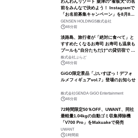
わんわんリゾート 粟津の"看板犬"の名
前をみんなで決めよう！ Instagramで
「お名前募集キャンペーン」を8月8日
(土)より開催
GENSEN HOLDINGS株式会社
46分前
淡路島、旅行者が「絶対に食べて」と
すすめたくなるお寿司 お寿司も温泉も
プールも"自分たちだけ"の貸切宿で 1
日1組限定「岩屋温泉 絵島別庭 海と
株式会社ぷらど
森」の握り寿司プラン
46分前
GiGO限定景品「ぶいすぽっ！デフォ
ルメフィギュアvol.7」登場のお知らせ
株式会社GENDA GiGO Entertainment
46分前
72時間限定50％OFF、UWANT、同社
最軽量1.04kgの自動ゴミ収集掃除機
「V700 Pro」をMakuakeで発売
UWANT
1時間前