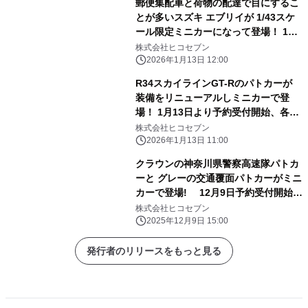
郵便集配車と荷物の配達で目にするこ
とが多いスズキ エブリイが 1/43スケ
ール限定ミニカーになって登場！ 1月
13日よりご予約受付。
株式会社ヒコセブン
2026年1月13日 12:00
R34スカイラインGT-Rのパトカーが
装備をリニューアルしミニカーで登
場！ 1月13日より予約受付開始、各限
定500個
株式会社ヒコセブン
2026年1月13日 11:00
クラウンの神奈川県警察高速隊パトカ
ーと グレーの交通覆面パトカーがミニ
カーで登場! 12月9日予約受付開始。
各限定500個。
株式会社ヒコセブン
2025年12月9日 15:00
発行者のリリースをもっと見る