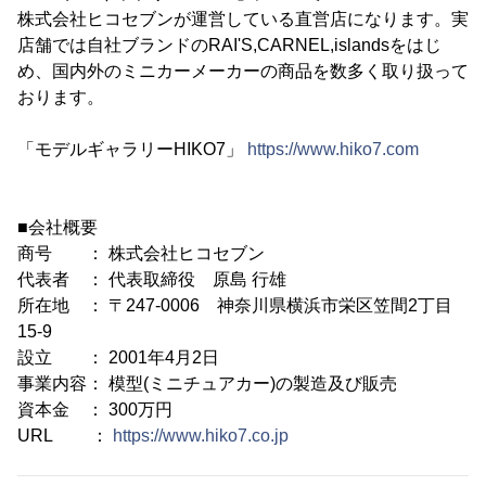
株式会社ヒコセブンが運営している直営店になります。実
店舗では自社ブランドのRAI'S,CARNEL,islandsをはじ
め、国内外のミニカーメーカーの商品を数多く取り扱って
おります。
「モデルギャラリーHIKO7」
https://www.hiko7.com
■会社概要
商号 ： 株式会社ヒコセブン
代表者 ： 代表取締役 原島 行雄
所在地 ： 〒247-0006 神奈川県横浜市栄区笠間2丁目
15-9
設立 ： 2001年4月2日
事業内容： 模型(ミニチュアカー)の製造及び販売
資本金 ： 300万円
URL ：
https://www.hiko7.co.jp