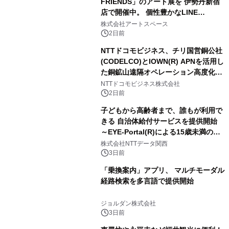
FRIENDS」のアート展を 伊勢丹新宿
店で開催中。 個性豊かなLINE
FRIENDSの仲間たちが インテリアア
株式会社アートスペース
ートとして新たな魅力を発信。
2日前
NTTドコモビジネス、チリ国営銅公社
(CODELCO)とIOWN(R) APNを活用し
た銅鉱山遠隔オペレーション高度化に
向けた調査・実証を開始
NTTドコモビジネス株式会社
2日前
子どもから高齢者まで、誰もが利用で
きる 自治体給付サービスを提供開始
～EYE-Portal(R)による15歳未満の本
人認証と デジタルデバイド対策で実現
株式会社NTTデータ関西
～
3日前
「乗換案内」アプリ、 マルチモーダル
経路検索を多言語で提供開始
ジョルダン株式会社
3日前