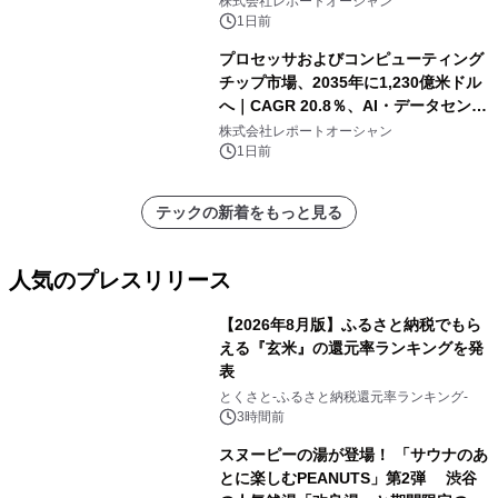
株式会社レポートオーシャン
1日前
プロセッサおよびコンピューティング
チップ市場、2035年に1,230億米ドル
へ｜CAGR 20.8％、AI・データセンタ
ー需要が成長を牽引
株式会社レポートオーシャン
1日前
テックの新着をもっと見る
人気のプレスリリース
【2026年8月版】ふるさと納税でもら
える『玄米』の還元率ランキングを発
表
1
とくさと-ふるさと納税還元率ランキング-
3時間前
スヌーピーの湯が登場！ 「サウナのあ
とに楽しむPEANUTS」第2弾 渋谷