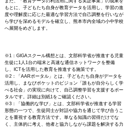
また、「教育データの利活用に関する実証事業」の成果を
もとに、子どもたち自身が教育データを活用し、学習の進
度や理解度に応じた最適な学習方法で自己調整を行いなが
ら学びを深めるモデルを確立し、熊本市内全域の小中学校
へ展開をめざします。
※1：GIGAスクール構想とは、文部科学省が推進する児童
生徒に1人1台の端末と高速な通信ネットワークを整備
し、ICTを活用した教育を推進する施策です。
※2：「AARポータル」とは、子どもたち自身がデータを
活用し、まなびポケットのビジョン「誰もが自分らしく学
べる社会」の実現に向けて、自己調整学習を支援するポー
タルです。詳細は別紙1をご確認ください。
※3：「協働的な学び」とは、文部科学省が推進する学習
形態の一つで、生徒同士が対話や協力を通じて学び合うこ
とを重視する教育方法です。単なる知識の習得だけでな
く、主体的に考え、他者と協力しながら課題を解決する力