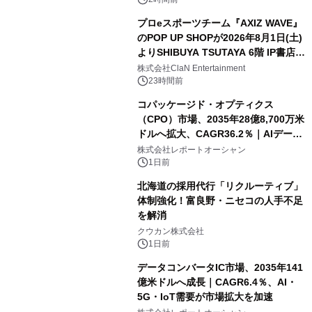
プロeスポーツチーム『AXIZ WAVE』
のPOP UP SHOPが2026年8月1日(土)
よりSHIBUYA TSUTAYA 6階 IP書店で
開催決定！！
株式会社ClaN Entertainment
23時間前
コパッケージド・オプティクス
（CPO）市場、2035年28億8,700万米
ドルへ拡大、CAGR36.2％｜AIデータ
センター・高速光通信需要が成長を加
株式会社レポートオーシャン
速
1日前
北海道の採用代行「リクルーティブ」
体制強化！富良野・ニセコの人手不足
を解消
クウカン株式会社
1日前
データコンバータIC市場、2035年141
億米ドルへ成長｜CAGR6.4％、AI・
5G・IoT需要が市場拡大を加速