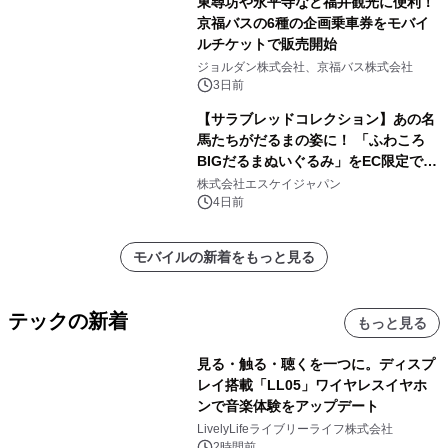
東尋坊や永平寺など福井観光に便利！
京福バスの6種の企画乗車券をモバイ
ルチケットで販売開始
ジョルダン株式会社、京福バス株式会社
3日前
【サラブレッドコレクション】あの名
馬たちがだるまの姿に！ 「ふわころ
BIGだるまぬいぐるみ」をEC限定で受
注販売開始
株式会社エスケイジャパン
4日前
モバイルの新着をもっと見る
テックの新着
もっと見る
見る・触る・聴くを一つに。ディスプ
レイ搭載「LL05」ワイヤレスイヤホ
ンで音楽体験をアップデート
LivelyLifeライブリーライフ株式会社
2時間前