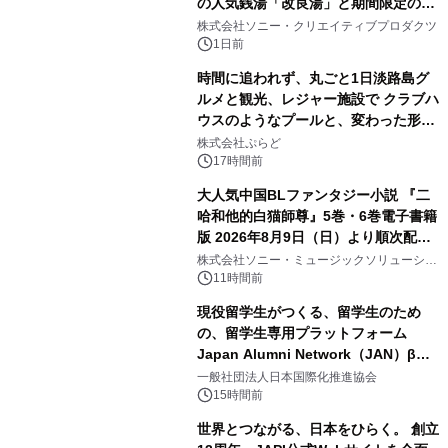
の人気銭湯「改良湯」と期間限定のコ
2
ラボレーション サウナイキタイコラ
株式会社ソニー・クリエイティブプロダクツ
ボグッズも発売決定！
1日前
時間に追われず、丸ごと1日淡路島グ
ルメと観光、レジャー施設で クラブハ
ウスのようなプールと、変わった形の
3
サウナも 「THE BOXY AWAJI」のお
株式会社ぷらど
得な素泊まり連泊プランで
17時間前
大人気中国BLファンタジー小説 『二
哈和他的白猫師尊』5巻・6巻電子書籍
版 2026年8月9日（日）より順次配信
4
開始
株式会社ソニー・ミュージックソリューショ
ンズ
11時間前
現役留学生がつくる、留学生のため
の、留学生専用プラットフォーム
Japan Alumni Network（JAN）β版
5
をリリース
一般社団法人日本国際化推進協会
15時間前
世界とつながる、日本をひらく。 創立