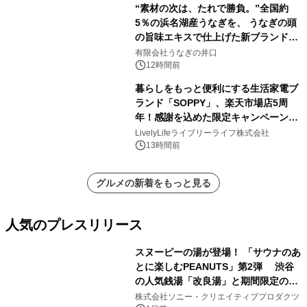
“素材の次は、たれで勝負。”全国約
5％の浜名湖産うなぎを、 うなぎの頭
の旨味エキスで仕上げた新ブランド
「井口の誉」誕生
有限会社うなぎの井口
12時間前
暮らしをもっと便利にする生活家電ブ
ランド「SOPPY」、楽天市場店5周
年！感謝を込めた限定キャンペーンを
8月10日より開催
LivelyLifeライブリーライフ株式会社
13時間前
グルメの新着をもっと見る
人気のプレスリリース
スヌーピーの湯が登場！ 「サウナのあ
とに楽しむPEANUTS」第2弾 渋谷
の人気銭湯「改良湯」と期間限定のコ
1
ラボレーション サウナイキタイコラ
株式会社ソニー・クリエイティブプロダクツ