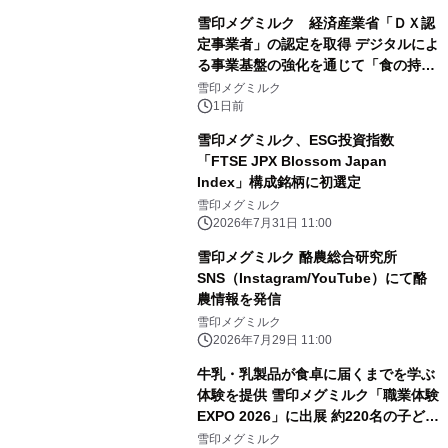
雪印メグミルク 経済産業省「ＤＸ認
定事業者」の認定を取得 デジタルによ
る事業基盤の強化を通じて「食の持続
性」を実現
雪印メグミルク
1日前
雪印メグミルク、ESG投資指数
「FTSE JPX Blossom Japan
Index」構成銘柄に初選定
雪印メグミルク
2026年7月31日 11:00
雪印メグミルク 酪農総合研究所
SNS（Instagram/YouTube）にて酪
農情報を発信
雪印メグミルク
2026年7月29日 11:00
牛乳・乳製品が食卓に届くまでを学ぶ
体験を提供 雪印メグミルク「職業体験
EXPO 2026」に出展 約220名の子ども
たちがセミナーやVR体験、クイズに参
雪印メグミルク