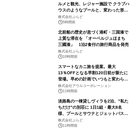
ルメと観光、レジャー施設で クラブハ
ウスのようなプールと、変わった形の
サウナも 「THE BOXY AWAJI」のお
株式会社ぷらど
得な素泊まり連泊プランで
5時間前
北前船の歴史が息づく港町・三国湊で
上質な滞在を 「オーベルジュほまち
三國湊」 1泊2食付の旅行商品を発売
株式会社ぷらど
10時間前
スマートなカニ旅を提案。最大
13％OFFとなる早割120日前が新たに
登場。早めの計画でいつもと変わらぬ
大人の冬旅を。ー夕日ヶ浦温泉「佳松
株式会社アウルコーポレーション
苑 別邸ふうか」ー
11時間前
淡路島の一棟貸しヴィラを2泊、"私た
ちだけ"の別荘に 1日1組・最大8名
様、プールとサウナとジェットバス付
きで Villa Mon Temps AWAJIの連泊
株式会社ぷらど
素泊りプラン
11時間前