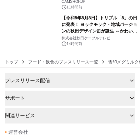
CAMSHOP.JP
11時間前
【令和8年8月8日】トリプル「8」の日
に発表！ ヨックモック・地域バージョ
ンの秋田デザイン缶が誕生 ～かわいい
6
秋田犬の子犬と秋田の四季と名所を巡
株式会社秋田ケーブルテレビ
るパッケージ～ 9月1日(火)秋田県内で
14時間前
販売開始
トップ
フード・飲食のプレスリリース一覧
雪印メグミルク
プレスリリース配信
サポート
関連サービス
•
運営会社