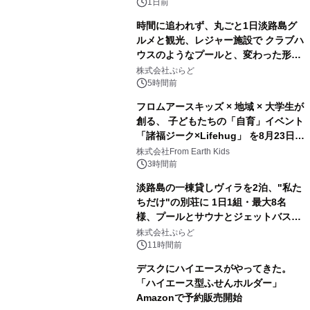
ボグッズも発売決定！
1日前
時間に追われず、丸ごと1日淡路島グ
ルメと観光、レジャー施設で クラブハ
ウスのようなプールと、変わった形の
2
サウナも 「THE BOXY AWAJI」のお
株式会社ぷらど
得な素泊まり連泊プランで
5時間前
フロムアースキッズ × 地域 × 大学生が
創る、 子どもたちの「自育」イベント
「諸福ジーク×Lifehug」 を8月23日
3
(日)開催
株式会社From Earth Kids
3時間前
淡路島の一棟貸しヴィラを2泊、"私た
ちだけ"の別荘に 1日1組・最大8名
様、プールとサウナとジェットバス付
4
きで Villa Mon Temps AWAJIの連泊
株式会社ぷらど
素泊りプラン
11時間前
デスクにハイエースがやってきた。
「ハイエース型ふせんホルダー」
Amazonで予約販売開始
5