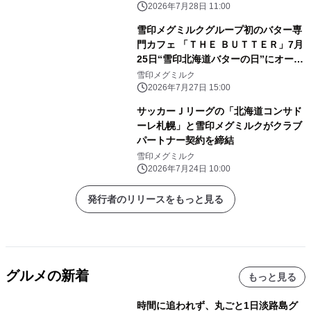
加
2026年7月28日 11:00
雪印メグミルクグループ初のバター専
門カフェ 「ＴＨＥ ＢＵＴＴＥＲ」7月
25日“雪印北海道バターの日”にオープ
ン！ オープニングセレモニーを開催し
雪印メグミルク
ました
2026年7月27日 15:00
サッカーＪリーグの「北海道コンサド
ーレ札幌」と雪印メグミルクがクラブ
パートナー契約を締結
雪印メグミルク
2026年7月24日 10:00
発行者のリリースをもっと見る
グルメの新着
もっと見る
時間に追われず、丸ごと1日淡路島グ