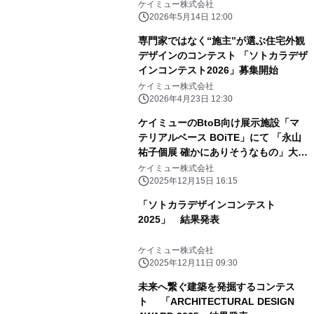
ケイミュー株式会社
2026年5月14日 12:00
専門家ではなく“施主”が選ぶ住宅外観
デザインのコンテスト 「ソトカラデザ
インコンテスト2026」募集開始
ケイミュー株式会社
2026年4月23日 12:30
ケイミューのBtoB向け展示施設「マ
テリアルベース BOiTE」にて 「永山
祐子個展 確かにありそうなもの」大阪
巡回展を開催
ケイミュー株式会社
2025年12月15日 16:15
「ソトカラデザインコンテスト
2025」 結果発表
ケイミュー株式会社
2025年12月11日 09:30
未来へ繋ぐ建築を発掘するコンテス
ト 「ARCHITECTURAL DESIGN