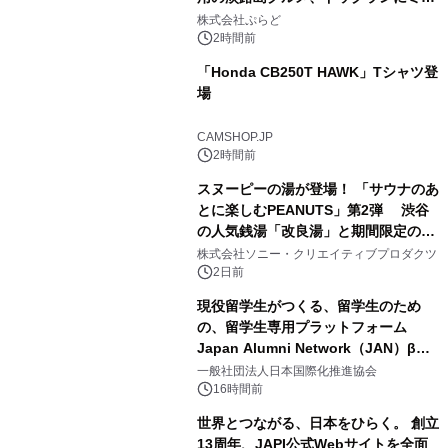
2
プール グランピングとトレーラーハウ
株式会社ぷらど
スの2施設で
2時間前
「Honda CB250T HAWK」Tシャツ登
場
3
CAMSHOP.JP
2時間前
スヌーピーの湯が登場！ 「サウナのあ
とに楽しむPEANUTS」第2弾 渋谷
の人気銭湯「改良湯」と期間限定のコ
4
ラボレーション サウナイキタイコラ
株式会社ソニー・クリエイティブプロダクツ
ボグッズも発売決定！
2日前
現役留学生がつくる、留学生のため
の、留学生専用プラットフォーム
Japan Alumni Network（JAN）β版
5
をリリース
一般社団法人日本国際化推進協会
16時間前
世界とつながる、日本をひらく。 創立
13周年、JAPI公式Webサイトを全面