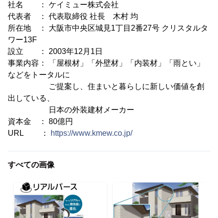
社名 ： ケイミュー株式会社
代表者 ： 代表取締役 社長 木村 均
所在地 ： 大阪市中央区城見1丁目2番27号 クリスタルタ
ワー13F
設立 ： 2003年12月1日
事業内容： 「屋根材」「外壁材」「内装材」「雨とい」
などをトータルに
ご提案し、住まいと暮らしに新しい価値を創
出している、
日本の外装建材メーカー
資本金 ： 80億円
URL ：
https://www.kmew.co.jp/
すべての画像