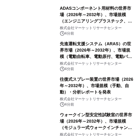
ADASコンポーネント用材料の世界市
場（2026年～2032年）、市場規模
（エンジニアリングプラスチック、RF
および誘電体材料、光学・カバー材
株式会社マーケットリサーチセンター
料、その他）・分析レポートを発表
4分前
先進運転支援システム（ARAS）の世
界市場（2026年～2032年）、市場規
模（電動自転車、電動原付、電動バイ
ク）・分析レポートを発表
株式会社マーケットリサーチセンター
4分前
往復式スプレー装置の世界市場（2026
年～2032年）、市場規模（手動、自
動）・分析レポートを発表
株式会社マーケットリサーチセンター
4分前
ウォークイン型安定性試験室の世界市
場（2026年～2032年）、市場規模
（モジュラー式ウォークインチャンバ
ー、溶接式ウォークインチャンバ
株式会社マーケットリサーチセンター