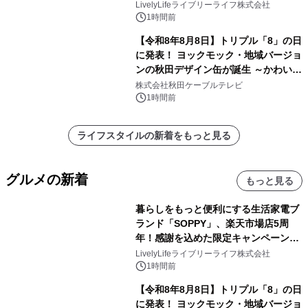
8月10日より開催
LivelyLifeライブリーライフ株式会社
1時間前
【令和8年8月8日】トリプル「8」の日
に発表！ ヨックモック・地域バージョ
ンの秋田デザイン缶が誕生 ～かわいい
秋田犬の子犬と秋田の四季と名所を巡
株式会社秋田ケーブルテレビ
るパッケージ～ 9月1日(火)秋田県内で
1時間前
販売開始
ライフスタイルの新着をもっと見る
グルメの新着
もっと見る
暮らしをもっと便利にする生活家電ブ
ランド「SOPPY」、楽天市場店5周
年！感謝を込めた限定キャンペーンを
8月10日より開催
LivelyLifeライブリーライフ株式会社
1時間前
【令和8年8月8日】トリプル「8」の日
に発表！ ヨックモック・地域バージョ