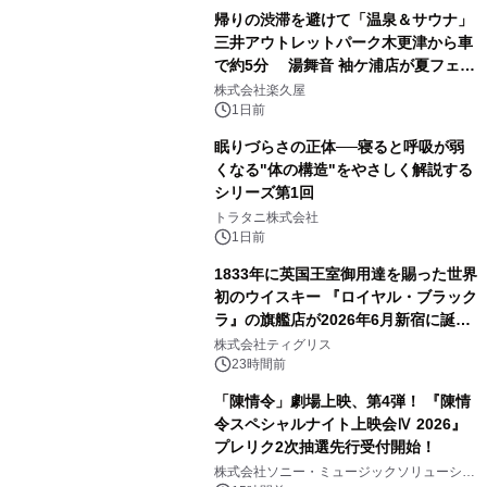
販売開始
帰りの渋滞を避けて「温泉＆サウナ」
三井アウトレットパーク木更津から車
で約5分 湯舞音 袖ケ浦店が夏フェア
3
メニューを提供
株式会社楽久屋
1日前
眠りづらさの正体──寝ると呼吸が弱
くなる"体の構造"をやさしく解説する
シリーズ第1回
4
トラタニ株式会社
1日前
1833年に英国王室御用達を賜った世界
初のウイスキー 『ロイヤル・ブラック
ラ』の旗艦店が2026年6月新宿に誕
5
生 バカルディ ジャパンと連携した
株式会社ティグリス
没入型バー「BAR Arca」
23時間前
「陳情令」劇場上映、第4弾！ 『陳情
令スペシャルナイト上映会Ⅳ 2026』
プレリク2次抽選先行受付開始！
6
株式会社ソニー・ミュージックソリューショ