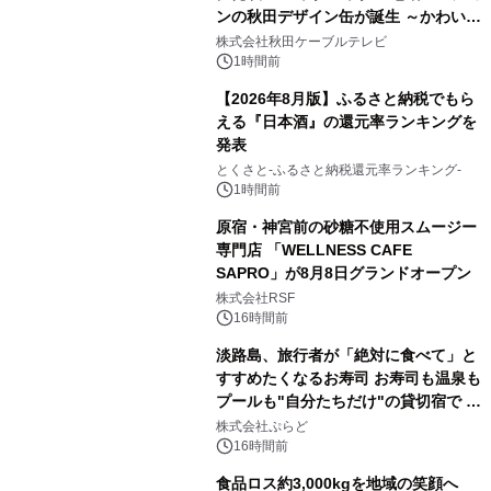
ンの秋田デザイン缶が誕生 ～かわいい
秋田犬の子犬と秋田の四季と名所を巡
株式会社秋田ケーブルテレビ
るパッケージ～ 9月1日(火)秋田県内で
1時間前
販売開始
【2026年8月版】ふるさと納税でもら
える『日本酒』の還元率ランキングを
発表
とくさと-ふるさと納税還元率ランキング-
1時間前
原宿・神宮前の砂糖不使用スムージー
専門店 「WELLNESS CAFE
SAPRO」が8月8日グランドオープン
株式会社RSF
16時間前
淡路島、旅行者が「絶対に食べて」と
すすめたくなるお寿司 お寿司も温泉も
プールも"自分たちだけ"の貸切宿で 1
日1組限定「岩屋温泉 絵島別庭 海と
株式会社ぷらど
森」の握り寿司プラン
16時間前
食品ロス約3,000kgを地域の笑顔へ