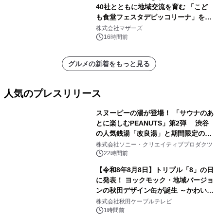
40社とともに地域交流を育む 「こど
も食堂フェスタデピッコリーナ」を9
月5日(土)開催
株式会社マザーズ
16時間前
グルメの新着をもっと見る
人気のプレスリリース
スヌーピーの湯が登場！ 「サウナのあ
とに楽しむPEANUTS」第2弾 渋谷
の人気銭湯「改良湯」と期間限定のコ
1
ラボレーション サウナイキタイコラ
株式会社ソニー・クリエイティブプロダクツ
ボグッズも発売決定！
22時間前
【令和8年8月8日】トリプル「8」の日
に発表！ ヨックモック・地域バージョ
ンの秋田デザイン缶が誕生 ～かわいい
2
秋田犬の子犬と秋田の四季と名所を巡
株式会社秋田ケーブルテレビ
るパッケージ～ 9月1日(火)秋田県内で
1時間前