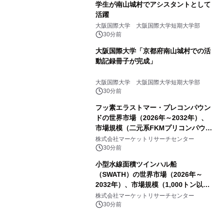
学生が南山城村でアシスタントとして
活躍
大阪国際大学 大阪国際大学短期大学部
30分前
大阪国際大学「京都府南山城村での活
動記録冊子が完成」
大阪国際大学 大阪国際大学短期大学部
30分前
フッ素エラストマー・プレコンパウン
ドの世界市場（2026年～2032年）、
市場規模（二元系FKMプリコンパウン
ド、三元系FKMプリコンパウンド）・
株式会社マーケットリサーチセンター
分析レポートを発表
30分前
小型水線面積ツインハル船
（SWATH）の世界市場（2026年～
2032年）、市場規模（1,000トン以
下、1,000～3,000トン、3,000トン以
株式会社マーケットリサーチセンター
上）・分析レポートを発表
30分前