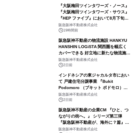
『大阪梅田ツインタワーズ・ノース』
『大阪梅田ツインタワーズ・サウス』
『HEP ファイブ』において8月下旬か
ら 「オフサイト型コーポレートPPA」
阪急阪神不動産株式会社
による 再生可能エネルギー電力の使用
19時間前
を開始します
阪急阪神不動産の物流施設 HANKYU
HANSHIN LOGiSTA 関西圏を幅広く
カバーできる 好立地に新たな物流施設
が誕生 「ロジスタ北伊丹」と「ロジス
阪急阪神不動産株式会社
タ京都伏見」が 竣工しました
2日前
インドネシアの東ジャカルタ市におい
て 戸建住宅分譲事業 『Bukit
Podomoro （ブキット ポドモロ）』
に参画します タウンハウスとショップ
阪急阪神不動産株式会社
ハウスを合わせた 総戸数432戸のプロ
2日前
ジェクト
阪急阪神不動産の企業CM 『ひと、つ
ながりの街へ。』 シリーズ第三弾
『阪急阪神不動産が、海外に？篇』を
8月4日（火）から放映開始 今田美桜
阪急阪神不動産株式会社