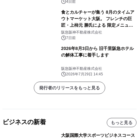
さんがインドネシア・ジャカルタの セ
4日前
ントラルパークモールへ！
食とカルチャーが集う 8月のタイムア
ウトマーケット大阪。 フレンチの巨
匠・上柿元 勝氏による 限定メニュー
が登場。 限定かき氷、アートイベント
阪急阪神不動産株式会社
や盆踊りイベントも開催。
7日前
2026年8月3日から 旧千里阪急ホテル
の解体工事に着手します
阪急阪神不動産株式会社
2026年7月29日 14:45
発行者のリリースをもっと見る
ビジネスの新着
もっと見る
大阪国際大学スポーツビジネスコース