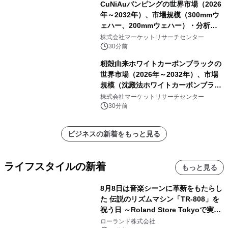
CuNiAuバンピングの世界市場（2026
年～2032年）、市場規模（300mmウ
ェハー、200mmウェハー）・分析レ
ポートを発表
株式会社マーケットリサーチセンター
30分前
籾殻由来ホワイトカーボンブラックの
世界市場（2026年～2032年）、市場
規模（沈殿法ホワイトカーボンブラッ
ク、気相法ホワイトカーボンブラッ
株式会社マーケットリサーチセンター
ク）・分析レポートを発表
30分前
ビジネスの新着をもっと見る
ライフスタイルの新着
もっと見る
8月8日は音楽シーンに革新をもたらし
た 伝説のリズムマシン「TR-808」を
祝う日 ～Roland Store Tokyoで実機
を展示しての 記念キャンペーンを開
ローランド株式会社