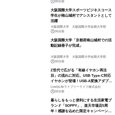
催 英国ラジオ「NTS」の 特別プログ
30分前
ラムや、「TR-808」を愛する伝説的
大阪国際大学スポーツビジネスコース
アーティストを フィーチャーしたアニ
学生が南山城村でアシスタントとして
メーションを公開～
活躍
大阪国際大学 大阪国際大学短期大学部
30分前
大阪国際大学「京都府南山城村での活
動記録冊子が完成」
大阪国際大学 大阪国際大学短期大学部
30分前
Z世代で広がる「有線イヤホン再注
目」の流れに対応。USB Type-C対応
イヤホンが登場！USB-A変換アダプタ
ー付きでスマホからパソコンまで幅広
LivelyLifeライブリーライフ株式会社
く活用可能
30分前
暮らしをもっと便利にする生活家電ブ
ランド「SOPPY」、楽天市場店5周
年！感謝を込めた限定キャンペーンを