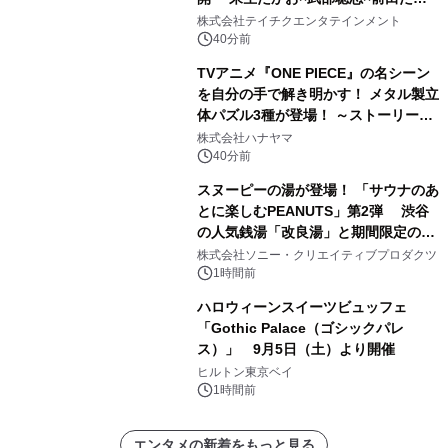
ひろの豪華タッグ
株式会社テイチクエンタテインメント
40分前
TVアニメ『ONE PIECE』の名シーン
を自分の手で解き明かす！ メタル製立
体パズル3種が登場！ ～ストーリーと
ギミックが融合した 大人の体験型パズ
株式会社ハナヤマ
ルが8月7日(金)12時より先行予約受付
40分前
開始～
スヌーピーの湯が登場！ 「サウナのあ
とに楽しむPEANUTS」第2弾 渋谷
の人気銭湯「改良湯」と期間限定のコ
ラボレーション サウナイキタイコラ
株式会社ソニー・クリエイティブプロダクツ
ボグッズも発売決定！
1時間前
ハロウィーンスイーツビュッフェ
「Gothic Palace（ゴシックパレ
ス）」 9月5日（土）より開催
ヒルトン東京ベイ
1時間前
エンタメの新着をもっと見る