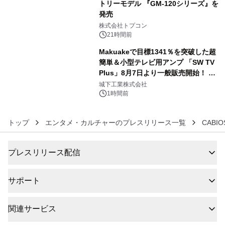
トリーモデル 『GM-120シリーズ』を
発売
5
株式会社トプコン
21時間前
Makuakeで目標1341％を突破した超
簡単＆小型テレビ用アンプ 「SW TV
Plus」8月7日より一般販売開始！ ケ
6
ーブル1本つなぐだけ、テレビの音が
城下工業株式会社
ぐっと豊かに
1時間前
トップ
エンタメ・カルチャーのプレスリリース一覧
CABI
プレスリリース配信
サポート
関連サービス