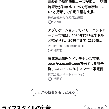
高齢化で訪問施術ニーズが拡大 訪問
施術数が前年比110％で毎年増加 -
DXと見守りで在宅生活を支援-
株式会社からだ元気治療院
40分前
アプリケーションデリバリーコントロ
ーラー市場は、2025年に81億米ドル
と推定され、2036年までに235億
8,000万米ドルに達すると予測されて
Panorama Data Insights Ltd.
おり、予測期間（2026年～2036年）
1時間前
家電製品修理とメンテナンス市場、
2035年3,068億9,000万米ドル到達予
測、CAGR 6.42％｜スマート家電普
及・循環型経済・メンテナンス需要拡
株式会社レポートオーシャン
大が成長を加速
1時間前
テックの新着をもっと見る
ライフスタイルの新着
もっと見る