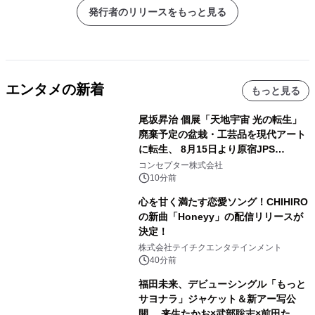
発行者のリリースをもっと見る
エンタメの新着
もっと見る
尾坂昇治 個展「天地宇宙 光の転生」
廃棄予定の盆栽・工芸品を現代アート
に転生、 8月15日より原宿JPS
Galleryにて約30点を展示
コンセプター株式会社
10分前
心を甘く満たす恋愛ソング！CHIHIRO
の新曲「Honeyy」の配信リリースが
決定！
株式会社テイチクエンタテインメント
40分前
福田未来、デビューシングル「もっと
サヨナラ」ジャケット＆新アー写公
開 来生たかお×武部聡志×前田たか