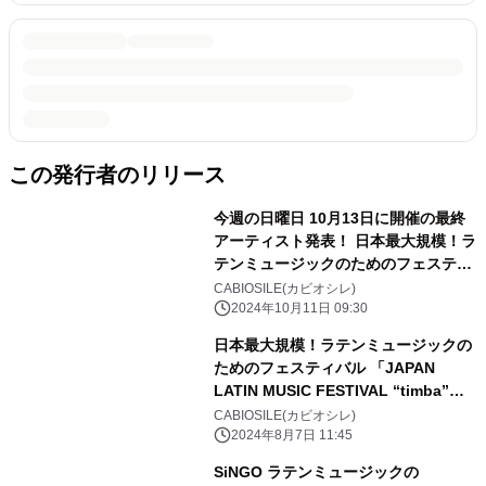
この発行者のリリース
今週の日曜日 10月13日に開催の最終
アーティスト発表！ 日本最大規模！ラ
テンミュージックのためのフェスティ
バル 「JAPAN LATIN MUSIC
CABIOSILE(カビオシレ)
FESTIVAL “timba” 2024」
2024年10月11日 09:30
日本最大規模！ラテンミュージックの
ためのフェスティバル 「JAPAN
LATIN MUSIC FESTIVAL “timba”
2024」 渋谷ストリームホールにて
CABIOSILE(カビオシレ)
10月13日開催決定！
2024年8月7日 11:45
SiNGO ラテンミュージックの