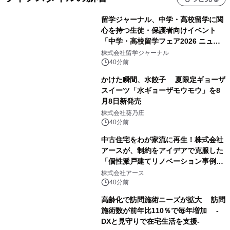
留学ジャーナル、中学・高校留学に関
心を持つ生徒・保護者向けイベント
「中学・高校留学フェア2026 ニュー
ジーランド＆オーストラリア」を
株式会社留学ジャーナル
9/12(土)に開催
40分前
かけた瞬間、水餃子 夏限定ギョーザ
スイーツ「水ギョーザモウモウ」を8
月8日新発売
株式会社葵乃庄
40分前
中古住宅をわが家流に再生！株式会社
アースが、制約をアイデアで克服した
「個性派戸建てリノベーション事例5
選」を公開
株式会社アース
40分前
高齢化で訪問施術ニーズが拡大 訪問
施術数が前年比110％で毎年増加 -
DXと見守りで在宅生活を支援-