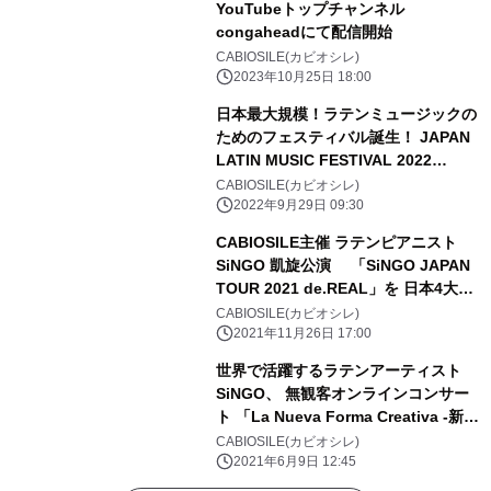
YouTubeトップチャンネル
congaheadにて配信開始
CABIOSILE(カビオシレ)
2023年10月25日 18:00
日本最大規模！ラテンミュージックの
ためのフェスティバル誕生！ JAPAN
LATIN MUSIC FESTIVAL 2022
“timba” 2022/10/23渋谷ストリーム
CABIOSILE(カビオシレ)
ホールにて開催！
2022年9月29日 09:30
CABIOSILE主催 ラテンピアニスト
SiNGO 凱旋公演 「SiNGO JAPAN
TOUR 2021 de.REAL」を 日本4大都
市にて開催 11/27に福岡公演を実
CABIOSILE(カビオシレ)
施！
2021年11月26日 17:00
世界で活躍するラテンアーティスト
SiNGO、 無観客オンラインコンサー
ト 「La Nueva Forma Creativa -新創
造的様式-」を配信開始
CABIOSILE(カビオシレ)
2021年6月9日 12:45