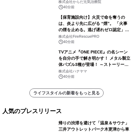
株式会社からだ元気治療院
40分前
【保育施設向け】火災で命を奪うの
は、炎より先に広がる “煙”。 「火事
の煙を止める。逃げ遅れゼロ認定」提
供開始
株式会社FireRescuePRO
40分前
TVアニメ『ONE PIECE』の名シーン
を自分の手で解き明かす！ メタル製立
体パズル3種が登場！ ～ストーリーと
ギミックが融合した 大人の体験型パズ
株式会社ハナヤマ
ルが8月7日(金)12時より先行予約受付
40分前
開始～
ライフスタイルの新着をもっと見る
人気のプレスリリース
帰りの渋滞を避けて「温泉＆サウナ」
三井アウトレットパーク木更津から車