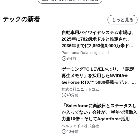
テックの新着
もっと見る
自動車用バイワイヤシステム市場は、
2025年に782億米ドルと推定され、
2036年までに2,693億6,000万米ドル
に達すると予測されており、予測期間
Panorama Data Insights Ltd.
（2026年～2036年）
9分前
ゲーミングPC LEVEL∞より、「認定
再生メモリ」を採用したNVIDIA®
GeForce RTX™ 5080搭載モデル、
NVIDIA® GeForce RTX™ 5070 Ti搭
株式会社ユニットコム
載モデルを販売開始
40分前
「Salesforceに商談日とステータスし
か入ってない」会社が、 半年で活動入
力量10倍・そしてAgentforce活用へ
── 敷島住宅×bellSalesAI事例公開
ベルフェイス株式会社
40分前