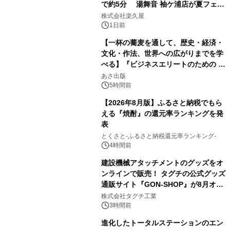
で約5分 湯舞音 袖ケ浦店が夏フェア
1
メニューを提供
株式会社楽久屋
1日前
【一杯の蕎麦を通して、歴史・経済・
文化・作法、世界への広がりまでを学
べる】『ビジネスエリートのための 教
2
養としての蕎麦』2026年8月25日
あさ出版
（火）発売
5時間前
【2026年8月版】ふるさと納税でもら
える『焼酎』の還元率ランキングを発
表
3
とくさと-ふるさと納税還元率ランキング-
4時間前
建設機械アタッチメントのグッズをオ
ンラインで販売！ タグチの公式グッズ
通販サイト『GON-SHOP』が8月オー
4
プン
株式会社タグチ工業
3時間前
進化したトータルステーションのエン