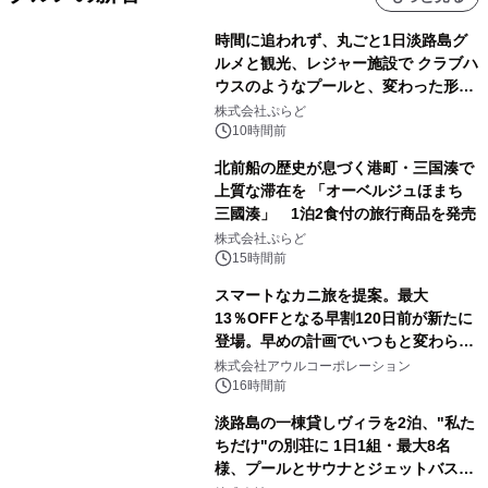
時間に追われず、丸ごと1日淡路島グ
ルメと観光、レジャー施設で クラブハ
ウスのようなプールと、変わった形の
サウナも 「THE BOXY AWAJI」のお
株式会社ぷらど
得な素泊まり連泊プランで
10時間前
北前船の歴史が息づく港町・三国湊で
上質な滞在を 「オーベルジュほまち
三國湊」 1泊2食付の旅行商品を発売
株式会社ぷらど
15時間前
スマートなカニ旅を提案。最大
13％OFFとなる早割120日前が新たに
登場。早めの計画でいつもと変わらぬ
大人の冬旅を。ー夕日ヶ浦温泉「佳松
株式会社アウルコーポレーション
苑 別邸ふうか」ー
16時間前
淡路島の一棟貸しヴィラを2泊、"私た
ちだけ"の別荘に 1日1組・最大8名
様、プールとサウナとジェットバス付