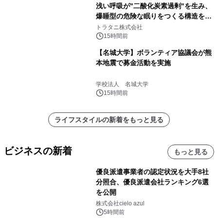
浅い呼吸が"二酸化炭素過剰"を生み、
爆睡型の危険な眠りをつくる構造を解
説
トラタニ株式会社
15時間前
【名城大学】ボランティア協議会が熊
本地震で募金活動を実施
学校法人 名城大学
15時間前
ライフスタイルの新着をもっと見る
ビジネスの新着
もっと見る
優良派遣事業者の認定状況を大手8社
分照合、優良派遣会社ランキング6選
を公開
株式会社cielo azul
5時間前