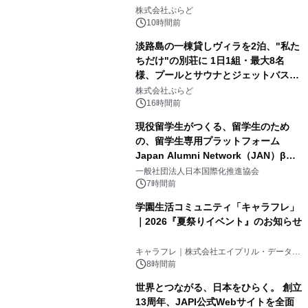
2
サウナも 「THE BOXY AWAJI」のお
株式会社ぷらど
得な素泊まり連泊プランで
10時間前
淡路島の一棟貸しヴィラを2泊、"私た
ちだけ"の別荘に 1日1組・最大8名
様、プールとサウナとジェットバス付
3
きで Villa Mon Temps AWAJIの連泊
株式会社ぷらど
素泊りプラン
16時間前
現役留学生がつくる、留学生のため
の、留学生専用プラットフォーム
Japan Alumni Network（JAN）β版
4
をリリース
一般社団法人日本国際化推進協会
7時間前
学園生活コミュニティ「キャラフレ」
｜2026『夏祭りイベント』のお知らせ
5
キャラフレ｜株式会社エイプリル・データ・
デザインズ
8時間前
世界とつながる、日本をひらく。 創立
13周年、JAPI公式Webサイトを全面