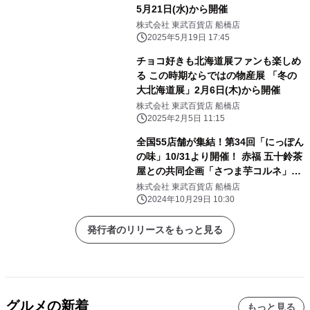
5月21日(水)から開催
株式会社 東武百貨店 船橋店
2025年5月19日 17:45
チョコ好きも北海道展ファンも楽しめ
る この時期ならではの物産展 「冬の
大北海道展」2月6日(木)から開催
株式会社 東武百貨店 船橋店
2025年2月5日 11:15
全国55店舗が集結！第34回「にっぽん
の味」10/31より開催！ 赤福 五十鈴茶
屋との共同企画「さつま芋コルネ」も
限定販売
株式会社 東武百貨店 船橋店
2024年10月29日 10:30
発行者のリリースをもっと見る
グルメの新着
もっと見る