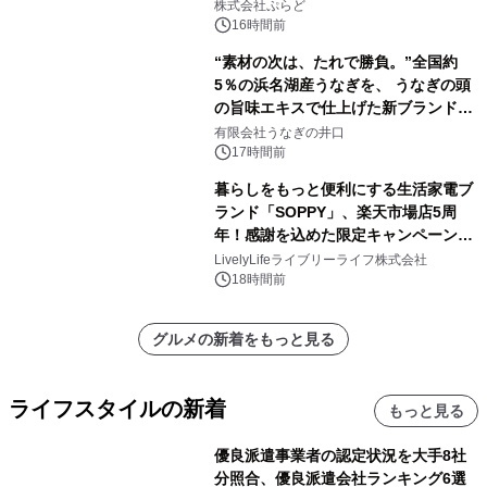
きで Villa Mon Temps AWAJIの連泊
株式会社ぷらど
素泊りプラン
16時間前
“素材の次は、たれで勝負。”全国約
5％の浜名湖産うなぎを、 うなぎの頭
の旨味エキスで仕上げた新ブランド
「井口の誉」誕生
有限会社うなぎの井口
17時間前
暮らしをもっと便利にする生活家電ブ
ランド「SOPPY」、楽天市場店5周
年！感謝を込めた限定キャンペーンを
8月10日より開催
LivelyLifeライブリーライフ株式会社
18時間前
グルメの新着をもっと見る
ライフスタイルの新着
もっと見る
優良派遣事業者の認定状況を大手8社
分照合、優良派遣会社ランキング6選