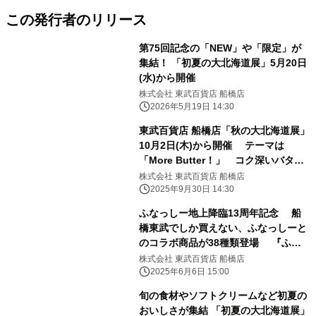
この発行者のリリース
第75回記念の「NEW」や「限定」が
集結！ 「初夏の大北海道展」5月20日
(水)から開催
株式会社 東武百貨店 船橋店
2026年5月19日 14:30
東武百貨店 船橋店「秋の大北海道展」
10月2日(木)から開催 テーマは
「More Butter！」 コク深いバター
の味わいが楽しめる！
株式会社 東武百貨店 船橋店
2025年9月30日 14:30
ふなっしー地上降臨13周年記念 船
橋東武でしか買えない、ふなっしーと
のコラボ商品が38種類登場 『ふな
っしーコラボFOODS』6月12日(木)か
株式会社 東武百貨店 船橋店
ら販売
2025年6月6日 15:00
旬の食材やソフトクリームなど初夏の
おいしさが集結 「初夏の大北海道展」