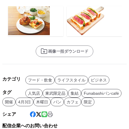
画像一括ダウンロード
カテゴリ
フード・飲食
ライフスタイル
ビジネス
タグ
人気店
東武限定品
集結
Funabashiパンcafé
開催
4月3日
木曜日
パン
カフェ
限定
シェア
配信企業へのお問い合わせ