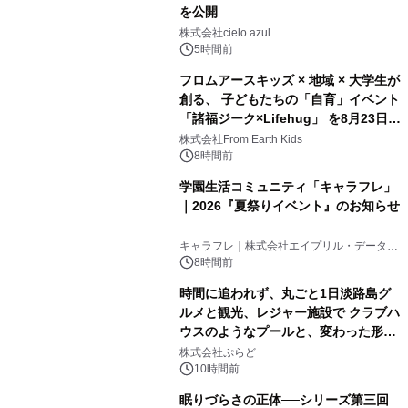
を公開
株式会社cielo azul
5時間前
フロムアースキッズ × 地域 × 大学生が
創る、 子どもたちの「自育」イベント
「諸福ジーク×Lifehug」 を8月23日
(日)開催
株式会社From Earth Kids
8時間前
学園生活コミュニティ「キャラフレ」
｜2026『夏祭りイベント』のお知らせ
キャラフレ｜株式会社エイプリル・データ・
デザインズ
8時間前
時間に追われず、丸ごと1日淡路島グ
ルメと観光、レジャー施設で クラブハ
ウスのようなプールと、変わった形の
サウナも 「THE BOXY AWAJI」のお
株式会社ぷらど
得な素泊まり連泊プランで
10時間前
眠りづらさの正体──シリーズ第三回