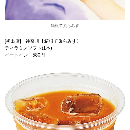
箱根てゑらみす
[初出店] 神奈川【箱根てゑらみす】
ティラミスソフト(1本)
イートイン 580円