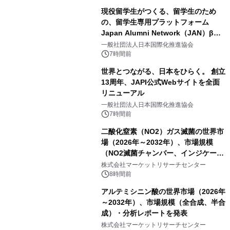
現役留学生がつくる、留学生のため
の、留学生専用プラットフォーム
Japan Alumni Network（JAN）β版
をリリース
一般社団法人日本国際化推進協会
7時間前
世界とつながる、日本をひらく。 創立
13周年、JAPI公式Webサイトを全面
リニューアル
一般社団法人日本国際化推進協会
7時間前
二酸化窒素（NO2）ガス滅菌の世界市
場（2026年～2032年）、市場規模
（NO2滅菌チャンバー、インジケータ
ーおよびモニタリングシステム、その
株式会社マーケットリサーチセンター
他）・分析レポートを発表
8時間前
アルテミシニン酸の世界市場（2026年
～2032年）、市場規模（全合成、半合
成）・分析レポートを発表
株式会社マーケットリサーチセンター