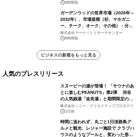
8時間前
ガーデンウッドの世界市場（2026年～
2032年）、市場規模（杉、マホガニ
ー、チーク、オーク、その他）・分析
レポートを発表
株式会社マーケットリサーチセンター
8時間前
ビジネスの新着をもっと見る
人気のプレスリリース
スヌーピーの湯が登場！ 「サウナのあ
とに楽しむPEANUTS」第2弾 渋谷
の人気銭湯「改良湯」と期間限定のコ
1
ラボレーション サウナイキタイコラ
株式会社ソニー・クリエイティブプロダクツ
ボグッズも発売決定！
1日前
時間に追われず、丸ごと1日淡路島グ
ルメと観光、レジャー施設で クラブハ
ウスのようなプールと、変わった形の