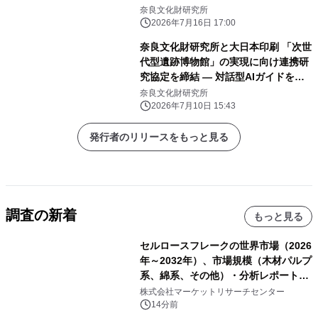
奈良文化財研究所
2026年7月16日 17:00
奈良文化財研究所と大日本印刷 「次世
代型遺跡博物館」の実現に向け連携研
究協定を締結 ― 対話型AIガイドを活
用し、遺跡の理解を深める新たな文化
奈良文化財研究所
体験を創出 ―
2026年7月10日 15:43
発行者のリリースをもっと見る
調査の新着
もっと見る
セルロースフレークの世界市場（2026
年～2032年）、市場規模（木材パルプ
系、綿系、その他）・分析レポートを
発表
株式会社マーケットリサーチセンター
14分前