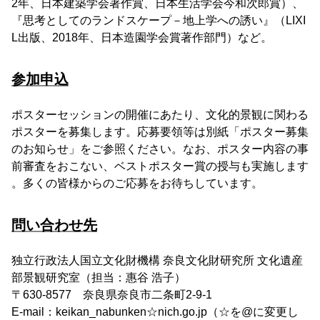
2年、日本建築学会著作賞、日本生活学会今和次郎賞）、
『思考としてのランドスケープ－地上学への誘い』（LIXI
L出版、2018年、日本造園学会賞著作部門）など。
参加申込
ポスターセッションの開催にあたり、文化的景観に関わる
ポスターを募集します。応募要領等は別紙「ポスター募集
のお知らせ」をご参照ください。なお、ポスター内容の事
前審査をおこない、ベストポスター賞の授与も実施します
。多くの皆様からのご応募をお待ちしています。
問い合わせ先
独立行政法人国立文化財機構 奈良文化財研究所 文化遺産
部景観研究室（担当：惠谷 浩子）
〒630-8577 奈良県奈良市二条町2-9-1
E-mail：keikan_nabunken☆nich.go.jp（☆を@に変更し