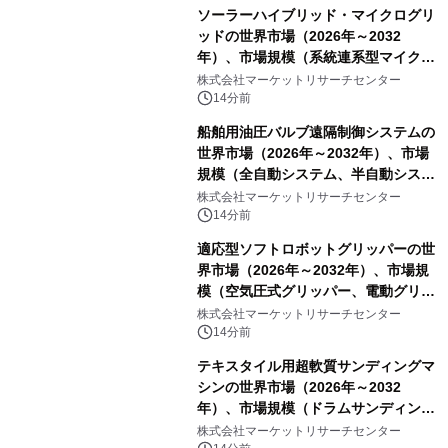
ソーラーハイブリッド・マイクログリ
ッドの世界市場（2026年～2032
年）、市場規模（系統連系型マイクロ
グリッド、独立型マイクログリッ
株式会社マーケットリサーチセンター
ド）・分析レポートを発表
14分前
船舶用油圧バルブ遠隔制御システムの
世界市場（2026年～2032年）、市場
規模（全自動システム、半自動システ
ム）・分析レポートを発表
株式会社マーケットリサーチセンター
14分前
適応型ソフトロボットグリッパーの世
界市場（2026年～2032年）、市場規
模（空気圧式グリッパー、電動グリッ
パー）・分析レポートを発表
株式会社マーケットリサーチセンター
14分前
テキスタイル用超軟質サンディングマ
シンの世界市場（2026年～2032
年）、市場規模（ドラムサンディング
マシン、ジェットサンディングマシ
株式会社マーケットリサーチセンター