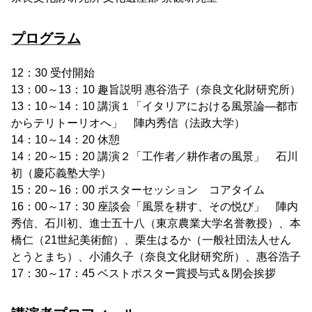
プログラム
12：30 受付開始
13：00～13：10 趣旨説明 惠谷浩子（奈良文化財研究所）
13：10～14：10 講演１「イタリアにおける風景論―都市
からテリトーリオへ」 陣内秀信（法政大学）
14：10～14：20 休憩
14：20～15：20 講演２「工作者／耕作者の風景」 石川
初（慶応義塾大学）
15：20～16：00 ポスターセッション コアタイム
16：00～17：30 座談会「風景を耕す、その悦び」 陣内
秀信、石川初、進士五十八（東京農業大学名誉教授）、本
橋仁（21世紀美術館）、栗生はるか（一般社団法人せん
とうとまち）、小浦久子（奈良文化財研究所）、惠谷浩子
17：30～17：45 ベストポスター賞授与式＆閉会挨拶