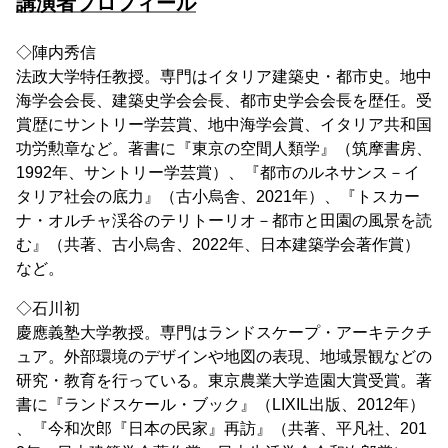
講演者プロフィール
◇陣内秀信
法政大学特任教授。専門はイタリア建築史・都市史。地中
海学会会長、建築史学会会長、都市史学会会長を歴任。受
賞歴にサントリー学芸賞、地中海学会賞、イタリア共和国
功労勲章など。著書に『東京の空間人類学』（筑摩書房、
1992年、サントリー学芸賞）、『都市のルネサンス－イ
タリア社会の底力』（古小烏舎、2021年）、『トスカー
ナ・オルチャ渓谷のテリトーリオ－都市と田園の風景を読
む』（共著、古小烏舎、2022年、日本建築学会著作賞）
など。
◇石川初
慶應義塾大学教授。専門はランドスケープ・アーキテクチ
ュア。外部環境のデザインや地図の表現、地域景観などの
研究・教育を行っている。東京農業大学造園大賞受賞。著
書に『ランドスケール・ブック』（LIXIL出版、2012年）
、『今和次郎『日本の民家』再訪』（共著、平凡社、201