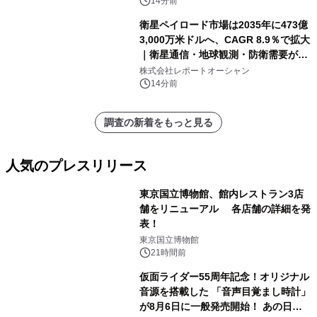
ン、ローラーサンディングマシン、そ
14分前
の他）・分析レポートを発表
衛星ペイロード市場は2035年に473億
3,000万米ドルへ、CAGR 8.9％で拡大
｜衛星通信・地球観測・防衛需要が牽
引する次世代宇宙産業の成長戦略
株式会社レポートオーシャン
14分前
調査の新着をもっと見る
人気のプレスリリース
東京国立博物館、館内レストラン3店
舗をリニューアル 各店舗の詳細を発
表！
1
東京国立博物館
21時間前
仮面ライダー55周年記念！オリジナル
音源を搭載した 「音声目覚まし時計」
が8月6日に一般発売開始！ あの日の
2