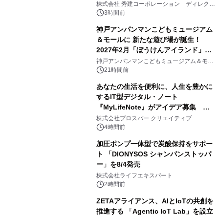
大興奮が今甦る
株式会社 秀建コーポレーション ディレクト
アートギャラリー
3時間前
神戸アンパンマンこどもミュージアム
＆モールに 新たな遊び場が誕生！
2027年2月「ぼうけんアイランド」が
3
オープン
神戸アンパンマンこどもミュージアム＆モー
ル
21時間前
あなたの生活を便利に、人生を豊かに
するIT型デジタル・ノート
『MyLifeNote』がアイデア募集 優
4
秀賞100名に1年間無償試用
株式会社プロスパー クリエイティブ
4時間前
加圧ポンプ一体型で炭酸保持をサポー
ト 「DIONYSOS シャンパンストッパ
ー」を8/4発売
5
株式会社ライフエキスパート
2時間前
ZETAアライアンス、AIとIoTの共創を
推進する 「Agentic IoT Lab」を設立