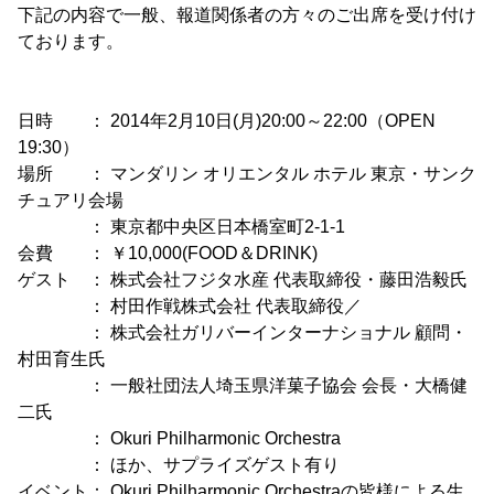
下記の内容で一般、報道関係者の方々のご出席を受け付け
ております。
日時 ： 2014年2月10日(月)20:00～22:00（OPEN
19:30）
場所 ： マンダリン オリエンタル ホテル 東京・サンク
チュアリ会場
： 東京都中央区日本橋室町2-1-1
会費 ： ￥10,000(FOOD＆DRINK)
ゲスト ： 株式会社フジタ水産 代表取締役・藤田浩毅氏
： 村田作戦株式会社 代表取締役／
： 株式会社ガリバーインターナショナル 顧問・
村田育生氏
： 一般社団法人埼玉県洋菓子協会 会長・大橋健
二氏
： Okuri Philharmonic Orchestra
： ほか、サプライズゲスト有り
イベント： Okuri Philharmonic Orchestraの皆様による生