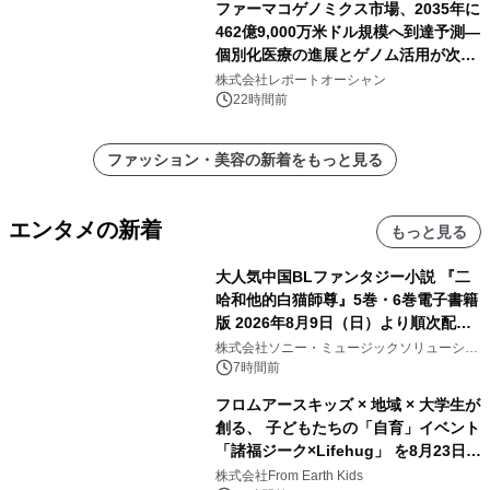
ファーマコゲノミクス市場、2035年に
462億9,000万米ドル規模へ到達予測―
個別化医療の進展とゲノム活用が次世
代ヘルスケア投資を加速
株式会社レポートオーシャン
22時間前
ファッション・美容の新着をもっと見る
エンタメの新着
もっと見る
大人気中国BLファンタジー小説 『二
哈和他的白猫師尊』5巻・6巻電子書籍
版 2026年8月9日（日）より順次配信
開始
株式会社ソニー・ミュージックソリューショ
ンズ
7時間前
フロムアースキッズ × 地域 × 大学生が
創る、 子どもたちの「自育」イベント
「諸福ジーク×Lifehug」 を8月23日
(日)開催
株式会社From Earth Kids