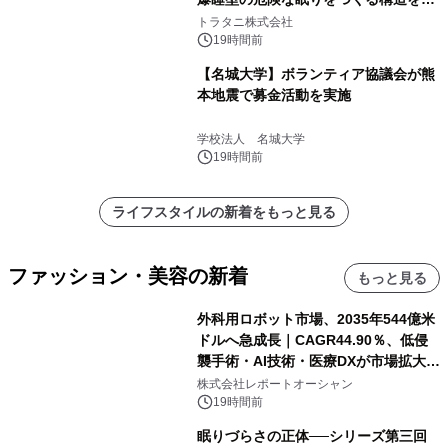
説
トラタニ株式会社
19時間前
【名城大学】ボランティア協議会が熊
本地震で募金活動を実施
学校法人 名城大学
19時間前
ライフスタイルの新着をもっと見る
ファッション・美容の新着
もっと見る
外科用ロボット市場、2035年544億米
ドルへ急成長｜CAGR44.90％、低侵
襲手術・AI技術・医療DXが市場拡大を
牽引
株式会社レポートオーシャン
19時間前
眠りづらさの正体──シリーズ第三回