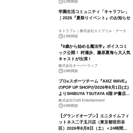
12時間前
学園生活コミュニティ「キャラフレ」
｜2026『夏祭りイベント』のお知らせ
キャラフレ｜株式会社エイプリル・データ・
デザインズ
13時間前
『8歳から始める魔法学』ボイスコミ
ック公開！ 村瀬歩、藤原夏海ら大人気
キャストが出演！
株式会社オーバーラップ
19時間前
プロeスポーツチーム『AXIZ WAVE』
のPOP UP SHOPが2026年8月1日(土)
よりSHIBUYA TSUTAYA 6階 IP書店で
開催決定！！
株式会社ClaN Entertainment
19時間前
【グランドオープン】エニタイムフィ
ットネス二子玉川店（東京都世田谷
区）2026年8月8日（土）＜24時間年