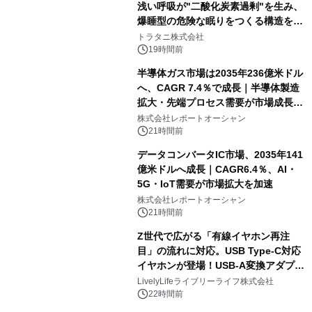
浅い呼吸が"二酸化炭素過剰"を生み、
爆睡型の危険な眠りをつくる構造を解
説
トラタニ株式会社
19時間前
半導体ガス市場は2035年236億米ドル
へ、CAGR 7.4％で成長｜半導体製造
拡大・先端プロセス需要が市場成長を
加速
株式会社レポートオーシャン
21時間前
データコンバータIC市場、2035年141
億米ドルへ成長｜CAGR6.4％、AI・
5G・IoT需要が市場拡大を加速
株式会社レポートオーシャン
21時間前
Z世代で広がる「有線イヤホン再注
目」の流れに対応。USB Type-C対応
イヤホンが登場！USB-A変換アダプタ
ー付きでスマホからパソコンまで幅広
LivelyLifeライブリーライフ株式会社
く活用可能
22時間前