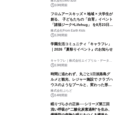
株式会社cielo azul
10時間前
フロムアースキッズ × 地域 × 大学生が
創る、 子どもたちの「自育」イベント
「諸福ジーク×Lifehug」 を8月23日
(日)開催
株式会社From Earth Kids
12時間前
学園生活コミュニティ「キャラフレ」
｜2026『夏祭りイベント』のお知らせ
キャラフレ｜株式会社エイプリル・データ・
デザインズ
13時間前
時間に追われず、丸ごと1日淡路島グ
ルメと観光、レジャー施設で クラブハ
ウスのようなプールと、変わった形の
サウナも 「THE BOXY AWAJI」のお
株式会社ぷらど
得な素泊まり連泊プランで
14時間前
眠りづらさの正体──シリーズ第三回
浅い呼吸が"二酸化炭素過剰"を生み、
爆睡型の危険な眠りをつくる構造を解