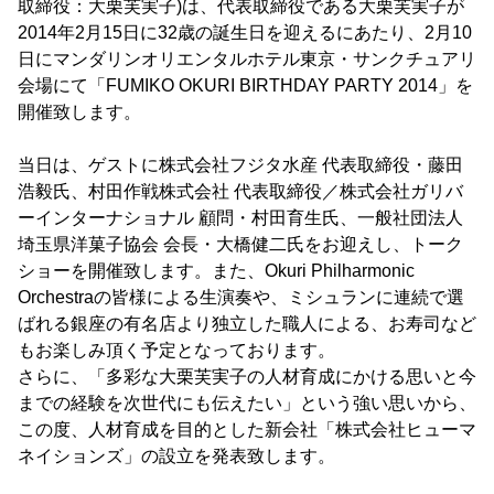
取締役：大栗芙実子)は、代表取締役である大栗芙実子が
2014年2月15日に32歳の誕生日を迎えるにあたり、2月10
日にマンダリンオリエンタルホテル東京・サンクチュアリ
会場にて「FUMIKO OKURI BIRTHDAY PARTY 2014」を
開催致します。
当日は、ゲストに株式会社フジタ水産 代表取締役・藤田
浩毅氏、村田作戦株式会社 代表取締役／株式会社ガリバ
ーインターナショナル 顧問・村田育生氏、一般社団法人
埼玉県洋菓子協会 会長・大橋健二氏をお迎えし、トーク
ショーを開催致します。また、Okuri Philharmonic
Orchestraの皆様による生演奏や、ミシュランに連続で選
ばれる銀座の有名店より独立した職人による、お寿司など
もお楽しみ頂く予定となっております。
さらに、「多彩な大栗芙実子の人材育成にかける思いと今
までの経験を次世代にも伝えたい」という強い思いから、
この度、人材育成を目的とした新会社「株式会社ヒューマ
ネイションズ」の設立を発表致します。