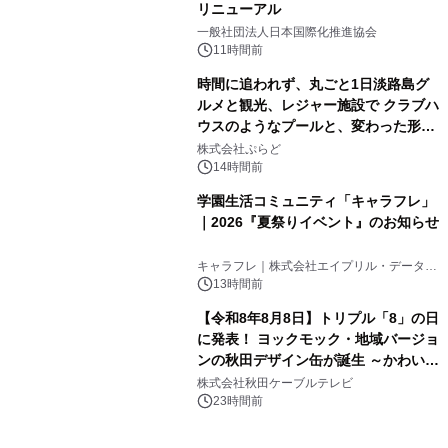
リニューアル
3
一般社団法人日本国際化推進協会
11時間前
時間に追われず、丸ごと1日淡路島グ
ルメと観光、レジャー施設で クラブハ
ウスのようなプールと、変わった形の
4
サウナも 「THE BOXY AWAJI」のお
株式会社ぷらど
得な素泊まり連泊プランで
14時間前
学園生活コミュニティ「キャラフレ」
｜2026『夏祭りイベント』のお知らせ
5
キャラフレ｜株式会社エイプリル・データ・
デザインズ
13時間前
【令和8年8月8日】トリプル「8」の日
に発表！ ヨックモック・地域バージョ
ンの秋田デザイン缶が誕生 ～かわいい
6
秋田犬の子犬と秋田の四季と名所を巡
株式会社秋田ケーブルテレビ
るパッケージ～ 9月1日(火)秋田県内で
23時間前
販売開始