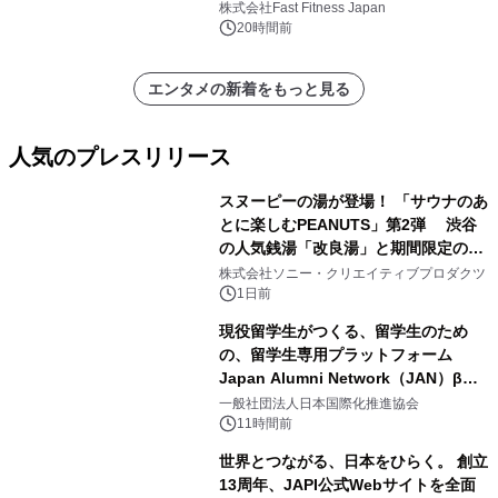
中無休のフィットネスジム＞
株式会社Fast Fitness Japan
20時間前
エンタメの新着をもっと見る
人気のプレスリリース
スヌーピーの湯が登場！ 「サウナのあ
とに楽しむPEANUTS」第2弾 渋谷
の人気銭湯「改良湯」と期間限定のコ
1
ラボレーション サウナイキタイコラ
株式会社ソニー・クリエイティブプロダクツ
ボグッズも発売決定！
1日前
現役留学生がつくる、留学生のため
の、留学生専用プラットフォーム
Japan Alumni Network（JAN）β版
2
をリリース
一般社団法人日本国際化推進協会
11時間前
世界とつながる、日本をひらく。 創立
13周年、JAPI公式Webサイトを全面