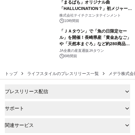
「まるぱも」オリジナル曲
「HALLUCINATION？」初メジャー配
5
信リリース決定！
株式会社テイチクエンタテインメント
10時間前
「ＪＡタウン」で「魚の日限定セー
ル」を開催！長崎県産「黄金あなご」
や「天然本まぐろ」など約280商品を
6
販売！～毎月１０日の定例企画～
JA全農の産直通販JAタウン
6時間前
トップ
ライフスタイルのプレスリリース一覧
メデラ株式会
プレスリリース配信
サポート
関連サービス