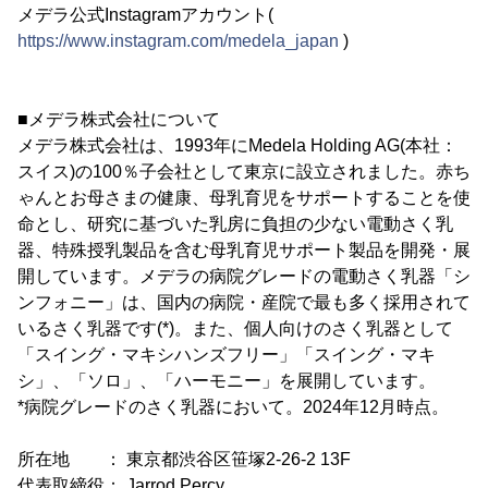
メデラ公式Instagramアカウント(
https://www.instagram.com/medela_japan
)
■メデラ株式会社について
メデラ株式会社は、1993年にMedela Holding AG(本社：
スイス)の100％子会社として東京に設立されました。赤ち
ゃんとお母さまの健康、母乳育児をサポートすることを使
命とし、研究に基づいた乳房に負担の少ない電動さく乳
器、特殊授乳製品を含む母乳育児サポート製品を開発・展
開しています。メデラの病院グレードの電動さく乳器「シ
ンフォニー」は、国内の病院・産院で最も多く採用されて
いるさく乳器です(*)。また、個人向けのさく乳器として
「スイング・マキシハンズフリー」「スイング・マキ
シ」、「ソロ」、「ハーモニー」を展開しています。
*病院グレードのさく乳器において。2024年12月時点。
所在地 ： 東京都渋谷区笹塚2-26-2 13F
代表取締役： Jarrod Percy