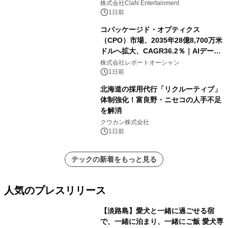
開催決定！！
株式会社ClaN Entertainment
1日前
コパッケージド・オプティクス
（CPO）市場、2035年28億8,700万米
ドルへ拡大、CAGR36.2％｜AIデータ
センター・高速光通信需要が成長を加
株式会社レポートオーシャン
速
1日前
北海道の採用代行「リクルーティブ」
体制強化！富良野・ニセコの人手不足
を解消
クウカン株式会社
1日前
テックの新着をもっと見る
人気のプレスリリース
【淡路島】愛犬と一緒に過ごせる宿
で、一緒に泊まり、一緒にご飯 愛犬専