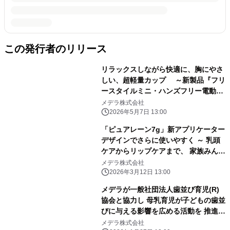
この発行者のリリース
リラックスしながら快適に、胸にやさ
しい、超軽量カップ ～新製品『フリ
ースタイルミニ・ハンズフリー電動さ
く乳器』発売～
メデラ株式会社
2026年5月7日 13:00
「ピュアレーン7g」新アプリケーター
デザインでさらに使いやすく ～ 乳頭
ケアからリップケアまで、 家族みんな
で使える、多用途ケアを新提案 ～
メデラ株式会社
2026年3月12日 13:00
メデラが一般社団法人歯並び育児(R)
協会と協力し 母乳育児が子どもの歯並
びに与える影響を広める活動を 推進
1/27よりYouTubeにてコンテンツ公開
メデラ株式会社