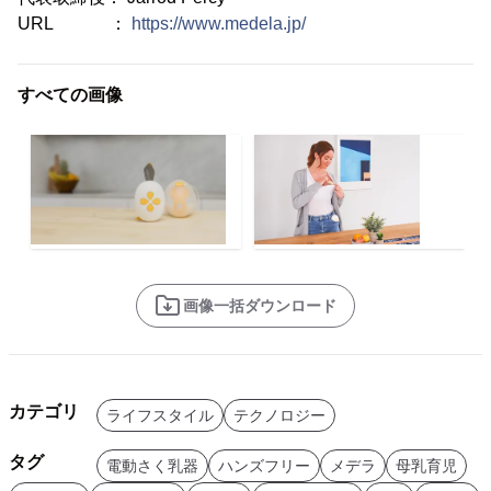
URL ：
https://www.medela.jp/
すべての画像
画像一括ダウンロード
カテゴリ
ライフスタイル
テクノロジー
タグ
電動さく乳器
ハンズフリー
メデラ
母乳育児