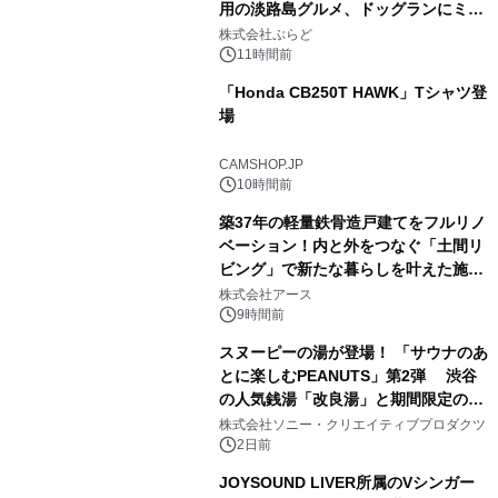
用の淡路島グルメ、ドッグランにミニ
1
プール グランピングとトレーラーハウ
株式会社ぷらど
スの2施設で
11時間前
「Honda CB250T HAWK」Tシャツ登
場
2
CAMSHOP.JP
10時間前
築37年の軽量鉄骨造戸建てをフルリノ
ベーション！内と外をつなぐ「土間リ
ビング」で新たな暮らしを叶えた施工
3
事例を株式会社アースが公開
株式会社アース
9時間前
スヌーピーの湯が登場！ 「サウナのあ
とに楽しむPEANUTS」第2弾 渋谷
の人気銭湯「改良湯」と期間限定のコ
4
ラボレーション サウナイキタイコラ
株式会社ソニー・クリエイティブプロダクツ
ボグッズも発売決定！
2日前
JOYSOUND LIVER所属のVシンガー