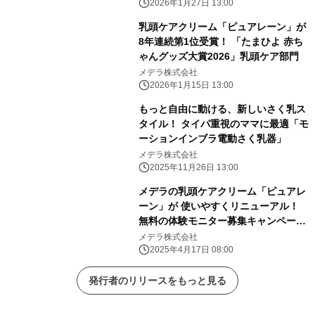
より開始
2026年1月27日 13:00
乳頭ケアクリーム「ピュアレーン」が
8年連続第1位受賞！ 「たまひよ 赤ち
ゃんグッズ大賞2026」乳頭ケア部門
メデラ株式会社
2026年1月15日 13:00
もっと自由に動ける、新しいさく乳ス
タイル！ タイパ重視のママに最適「モ
ーションインブラ電動さく乳器」
メデラ株式会社
2025年11月26日 13:00
メデラの乳頭ケアクリーム「ピュアレ
ーン」が 使いやすくリニューアル！
無料の体験モニター募集キャンペーン
を実施
メデラ株式会社
2025年4月17日 08:00
発行者のリリースをもっと見る