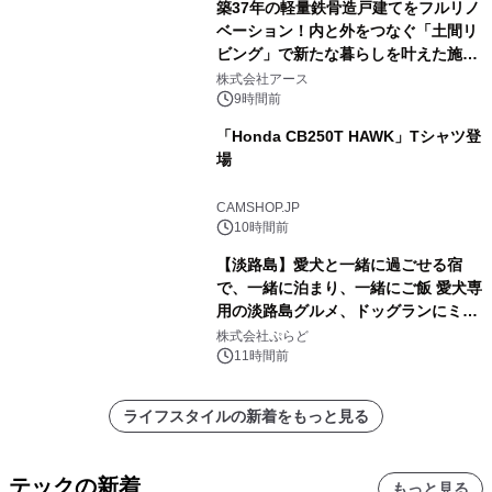
築37年の軽量鉄骨造戸建てをフルリノ
ベーション！内と外をつなぐ「土間リ
ビング」で新たな暮らしを叶えた施工
事例を株式会社アースが公開
株式会社アース
9時間前
「Honda CB250T HAWK」Tシャツ登
場
CAMSHOP.JP
10時間前
【淡路島】愛犬と一緒に過ごせる宿
で、一緒に泊まり、一緒にご飯 愛犬専
用の淡路島グルメ、ドッグランにミニ
プール グランピングとトレーラーハウ
株式会社ぷらど
スの2施設で
11時間前
ライフスタイルの新着をもっと見る
テックの新着
もっと見る