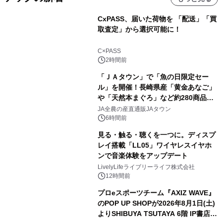
CxPASS、届いた荷物を 「配送」「買
取査定」から選択可能に！
C×PASS
2時間前
「ＪＡタウン」で「魚の日限定セー
ル」を開催！長崎県産「黄金あなご」
や「天然本まぐろ」など約280商品を
販売！～毎月１０日の定例企画～
JA全農の産直通販JAタウン
6時間前
見る・触る・聴くを一つに。ディスプ
レイ搭載「LL05」ワイヤレスイヤホ
ンで音楽体験をアップデート
LivelyLifeライブリーライフ株式会社
12時間前
プロeスポーツチーム『AXIZ WAVE』
のPOP UP SHOPが2026年8月1日(土)
よりSHIBUYA TSUTAYA 6階 IP書店で