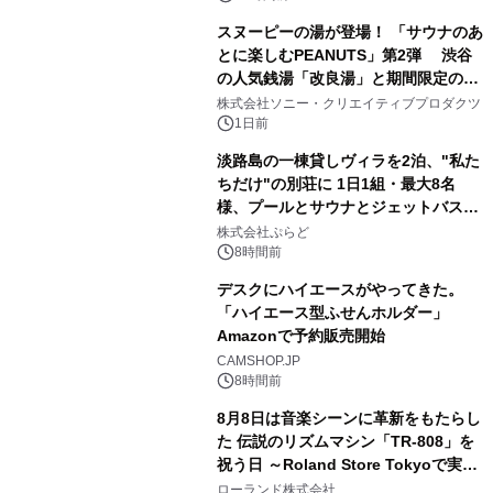
販売開始
スヌーピーの湯が登場！ 「サウナのあ
とに楽しむPEANUTS」第2弾 渋谷
の人気銭湯「改良湯」と期間限定のコ
2
ラボレーション サウナイキタイコラ
株式会社ソニー・クリエイティブプロダクツ
ボグッズも発売決定！
1日前
淡路島の一棟貸しヴィラを2泊、"私た
ちだけ"の別荘に 1日1組・最大8名
様、プールとサウナとジェットバス付
3
きで Villa Mon Temps AWAJIの連泊
株式会社ぷらど
素泊りプラン
8時間前
デスクにハイエースがやってきた。
「ハイエース型ふせんホルダー」
Amazonで予約販売開始
4
CAMSHOP.JP
8時間前
8月8日は音楽シーンに革新をもたらし
た 伝説のリズムマシン「TR-808」を
祝う日 ～Roland Store Tokyoで実機
5
を展示しての 記念キャンペーンを開
ローランド株式会社