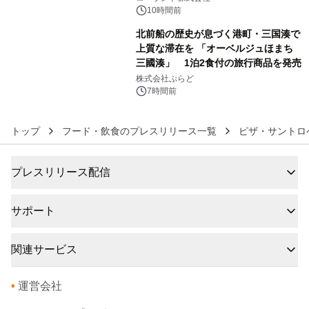
催 英国ラジオ「NTS」の 特別プログ
10時間前
ラムや、「TR-808」を愛する伝説的
北前船の歴史が息づく港町・三国湊で
アーティストを フィーチャーしたアニ
上質な滞在を 「オーベルジュほまち
メーションを公開～
三國湊」 1泊2食付の旅行商品を発売
6
株式会社ぷらど
7時間前
トップ
フード・飲食のプレスリリース一覧
ピザ・サントロ
プレスリリース配信
サポート
関連サービス
•
運営会社