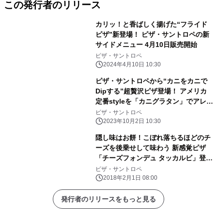
この発行者のリリース
カリッ！と香ばしく揚げた“フライド
ピザ”新登場！ ピザ・サントロペの新
サイドメニュー 4月10日販売開始
ピザ・サントロペ
2024年4月10日 10:30
ピザ・サントロペから“カニをカニで
Dipする”超贅沢ピザ登場！ アメリカ
定番styleを「カニグラタン」でアレン
ジした新商品 10月1日(日)販売開始
ピザ・サントロペ
2023年10月2日 10:30
隠し味はお餅！こぼれ落ちるほどのチ
ーズを後乗せして味わう 新感覚ピザ
「チーズフォンデュ タッカルビ」登
場！ 主に大阪に展開するピザ・サント
ピザ・サントロペ
ロペで3月31日まで提供！
2018年2月1日 08:00
発行者のリリースをもっと見る