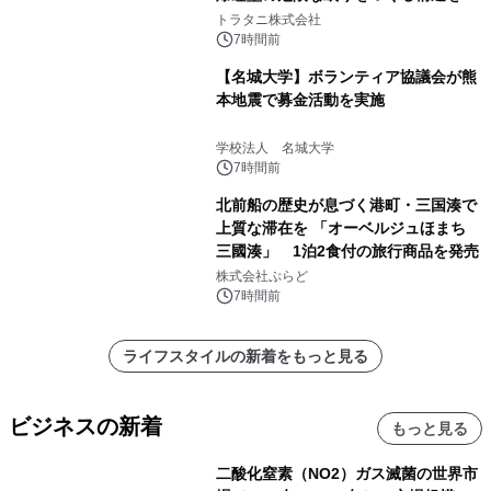
説
トラタニ株式会社
7時間前
【名城大学】ボランティア協議会が熊
本地震で募金活動を実施
学校法人 名城大学
7時間前
北前船の歴史が息づく港町・三国湊で
上質な滞在を 「オーベルジュほまち
三國湊」 1泊2食付の旅行商品を発売
株式会社ぷらど
7時間前
ライフスタイルの新着をもっと見る
ビジネスの新着
もっと見る
二酸化窒素（NO2）ガス滅菌の世界市