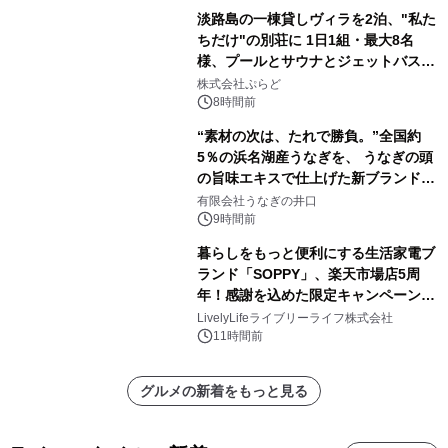
淡路島の一棟貸しヴィラを2泊、"私た
ちだけ"の別荘に 1日1組・最大8名
様、プールとサウナとジェットバス付
きで Villa Mon Temps AWAJIの連泊
株式会社ぷらど
素泊りプラン
8時間前
“素材の次は、たれで勝負。”全国約
5％の浜名湖産うなぎを、 うなぎの頭
の旨味エキスで仕上げた新ブランド
「井口の誉」誕生
有限会社うなぎの井口
9時間前
暮らしをもっと便利にする生活家電ブ
ランド「SOPPY」、楽天市場店5周
年！感謝を込めた限定キャンペーンを
8月10日より開催
LivelyLifeライブリーライフ株式会社
11時間前
グルメの新着をもっと見る