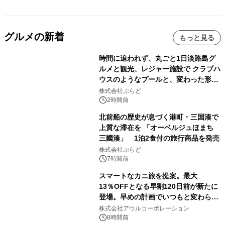
グルメの新着
もっと見る
時間に追われず、丸ごと1日淡路島グ
ルメと観光、レジャー施設で クラブハ
ウスのようなプールと、変わった形の
サウナも 「THE BOXY AWAJI」のお
株式会社ぷらど
得な素泊まり連泊プランで
2時間前
北前船の歴史が息づく港町・三国湊で
上質な滞在を 「オーベルジュほまち
三國湊」 1泊2食付の旅行商品を発売
株式会社ぷらど
7時間前
スマートなカニ旅を提案。最大
13％OFFとなる早割120日前が新たに
登場。早めの計画でいつもと変わらぬ
大人の冬旅を。ー夕日ヶ浦温泉「佳松
株式会社アウルコーポレーション
苑 別邸ふうか」ー
8時間前