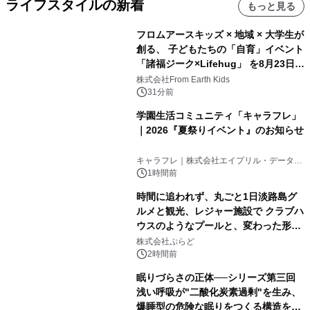
ライフスタイルの新着
もっと見る
フロムアースキッズ × 地域 × 大学生が
創る、 子どもたちの「自育」イベント
「諸福ジーク×Lifehug」 を8月23日
(日)開催
株式会社From Earth Kids
31分前
学園生活コミュニティ「キャラフレ」
｜2026『夏祭りイベント』のお知らせ
キャラフレ｜株式会社エイプリル・データ・
デザインズ
1時間前
時間に追われず、丸ごと1日淡路島グ
ルメと観光、レジャー施設で クラブハ
ウスのようなプールと、変わった形の
サウナも 「THE BOXY AWAJI」のお
株式会社ぷらど
得な素泊まり連泊プランで
2時間前
眠りづらさの正体──シリーズ第三回
浅い呼吸が"二酸化炭素過剰"を生み、
爆睡型の危険な眠りをつくる構造を解