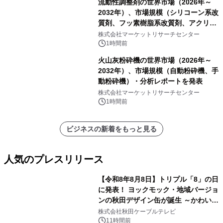
流動性調整剤の世界市場（2026年～
2032年）、市場規模（シリコーン系改
質剤、フッ素樹脂系改質剤、アクリル
系改質剤、ポリウレタン系改質剤、ワ
株式会社マーケットリサーチセンター
ックス系改質剤）・分析レポートを発
1時間前
表
火山灰粉砕機の世界市場（2026年～
2032年）、市場規模（自動粉砕機、手
動粉砕機）・分析レポートを発表
株式会社マーケットリサーチセンター
1時間前
ビジネスの新着をもっと見る
人気のプレスリリース
【令和8年8月8日】トリプル「8」の日
に発表！ ヨックモック・地域バージョ
ンの秋田デザイン缶が誕生 ～かわいい
1
秋田犬の子犬と秋田の四季と名所を巡
株式会社秋田ケーブルテレビ
るパッケージ～ 9月1日(火)秋田県内で
11時間前