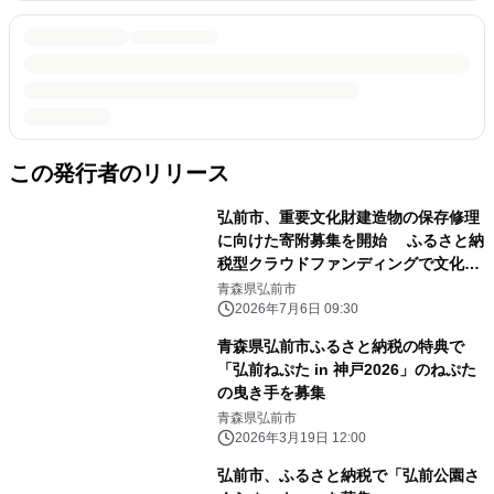
この発行者のリリース
弘前市、重要文化財建造物の保存修理
に向けた寄附募集を開始 ふるさと納
税型クラウドファンディングで文化財
を未来へつなぐ
青森県弘前市
2026年7月6日 09:30
青森県弘前市ふるさと納税の特典で
「弘前ねぷた in 神戸2026」のねぷた
の曳き手を募集
青森県弘前市
2026年3月19日 12:00
弘前市、ふるさと納税で「弘前公園さ