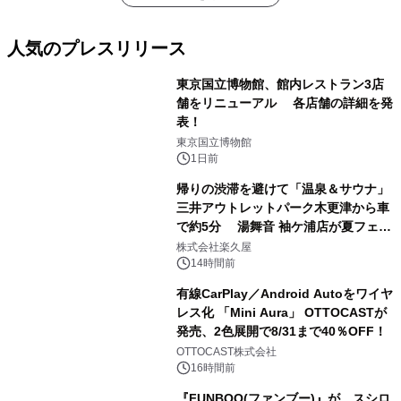
人気のプレスリリース
東京国立博物館、館内レストラン3店
舗をリニューアル 各店舗の詳細を発
表！
1
東京国立博物館
1日前
帰りの渋滞を避けて「温泉＆サウナ」
三井アウトレットパーク木更津から車
で約5分 湯舞音 袖ケ浦店が夏フェア
2
メニューを提供
株式会社楽久屋
14時間前
有線CarPlay／Android Autoをワイヤ
レス化 「Mini Aura」 OTTOCASTが
発売、2色展開で8/31まで40％OFF！
3
OTTOCAST株式会社
16時間前
『FUNBOO(ファンブー)』が、スシロ