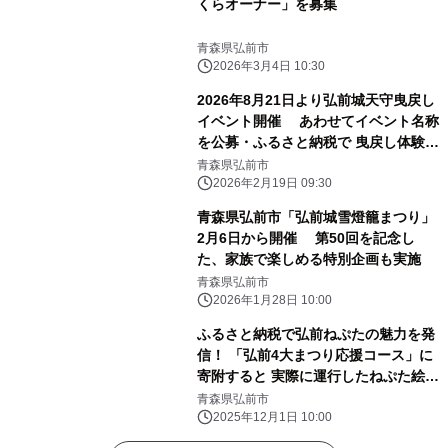
くらオーナー」を募集
青森県弘前市
2026年3月4日 10:30
2026年8月21日より弘前城天守曳戻し
イベント開催 あわせてイベント名称
を公募・ふるさと納税で 曳戻し体験参
加者募集
青森県弘前市
2026年2月19日 09:30
青森県弘前市「弘前城雪燈籠まつり」
2月6日から開催 第50回を記念し
た、家族で楽しめる特別企画も実施
青森県弘前市
2026年1月28日 10:00
ふるさと納税で弘前ねぷたの魅力を発
信！ 「弘前4大まつり応援コース」に
寄附すると 実際に運行したねぷた絵を
送付
青森県弘前市
2025年12月1日 10:00