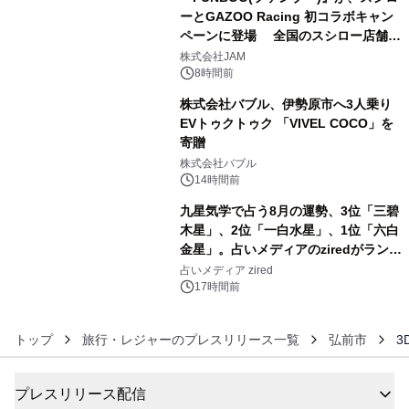
ーとGAZOO Racing 初コラボキャン
ペーンに登場 全国のスシロー店舗で
4
GR 4車種の FUNBOO(ミニカー)付き
株式会社JAM
メニューが展開されます
8時間前
株式会社バブル、伊勢原市へ3人乗り
EVトゥクトゥク 「VIVEL COCO」を
寄贈
5
株式会社バブル
14時間前
九星気学で占う8月の運勢、3位「三碧
木星」、2位「一白水星」、1位「六白
金星」。占いメディアのziredがランキ
6
ングを発表
占いメディア zired
17時間前
トップ
旅行・レジャーのプレスリリース一覧
弘前市
3
プレスリリース配信