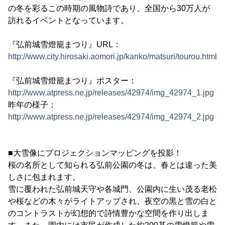
の冬を彩るこの時期の風物詩であり、全国から30万人が
訪れるイベントとなっています。
『弘前城雪燈籠まつり』URL：
http://www.city.hirosaki.aomori.jp/kanko/matsuri/tourou.html
『弘前城雪燈籠まつり』ポスター：
http://www.atpress.ne.jp/releases/42974/img_42974_1.jpg
昨年の様子：
http://www.atpress.ne.jp/releases/42974/img_42974_2.jpg
■大雪像にプロジェクションマッピングを投影！
桜の名所として知られる弘前公園の冬は、春とは違った美
しさに包まれます。
雪に覆われた弘前城天守や各城門、公園内に生い茂る老松
や桜などの木々がライトアップされ、夜空の黒と雪の白と
のコントラストが幻想的で詩情豊かな空間を作り出しま