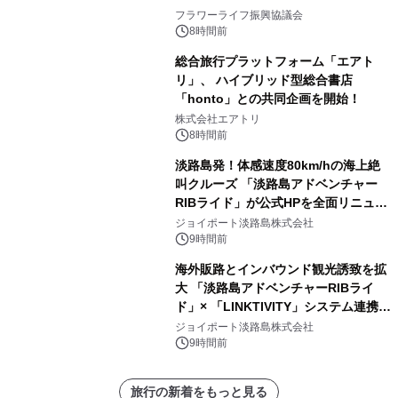
フラワーライフ振興協議会
8時間前
総合旅行プラットフォーム「エアト
リ」、 ハイブリッド型総合書店
「honto」との共同企画を開始！
株式会社エアトリ
8時間前
淡路島発！体感速度80km/hの海上絶
叫クルーズ 「淡路島アドベンチャー
RIBライド」が公式HPを全面リニュー
アル！ ～スマホで即予約完了の「スマ
ジョイポート淡路島株式会社
ート設計」へ刷新～
9時間前
海外販路とインバウンド観光誘致を拡
大 「淡路島アドベンチャーRIBライ
ド」× 「LINKTIVITY」システム連携を
開始！
ジョイポート淡路島株式会社
9時間前
旅行の新着をもっと見る