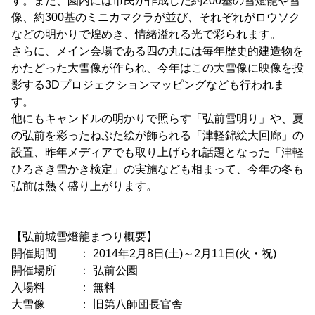
す。また、園内には市民が作成した約200基の雪燈籠や雪
像、約300基のミニカマクラが並び、それぞれがロウソク
などの明かりで煌めき、情緒溢れる光で彩られます。
さらに、メイン会場である四の丸には毎年歴史的建造物を
かたどった大雪像が作られ、今年はこの大雪像に映像を投
影する3Dプロジェクションマッピングなども行われま
す。
他にもキャンドルの明かりで照らす「弘前雪明り」や、夏
の弘前を彩ったねぷた絵が飾られる「津軽錦絵大回廊」の
設置、昨年メディアでも取り上げられ話題となった「津軽
ひろさき雪かき検定」の実施なども相まって、今年の冬も
弘前は熱く盛り上がります。
【弘前城雪燈籠まつり概要】
開催期間 ： 2014年2月8日(土)～2月11日(火・祝)
開催場所 ： 弘前公園
入場料 ： 無料
大雪像 ： 旧第八師団長官舎