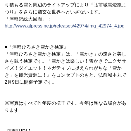
り積もる雪と周辺のライトアップにより『弘前城雪燈籠ま
つり』をさらに幽玄な世界へといざないます。
「津軽錦絵大回廊」：
http://www.atpress.ne.jp/releases/42974/img_42974_4.jpg
■『津軽ひろさき雪かき検定』
「津軽ひろさき雪かき検定」は、「雪かき」の速さと美し
さを競う検定です。『雪かきは楽しい！雪かきでエクササ
イズ！ダイエット！ネガティブに捉えられがちな「雪か
き」を観光資源に！』をコンセプトのもと、弘前城本丸で
2月9日に開催予定です。
※写真はすべて昨年度の様子です。今年は異なる場合があ
ります