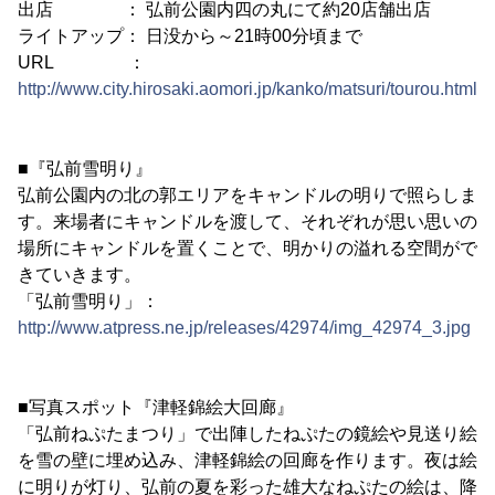
出店 ： 弘前公園内四の丸にて約20店舗出店
ライトアップ： 日没から～21時00分頃まで
URL ：
http://www.city.hirosaki.aomori.jp/kanko/matsuri/tourou.html
■『弘前雪明り』
弘前公園内の北の郭エリアをキャンドルの明りで照らしま
す。来場者にキャンドルを渡して、それぞれが思い思いの
場所にキャンドルを置くことで、明かりの溢れる空間がで
きていきます。
「弘前雪明り」：
http://www.atpress.ne.jp/releases/42974/img_42974_3.jpg
■写真スポット『津軽錦絵大回廊』
「弘前ねぷたまつり」で出陣したねぷたの鏡絵や見送り絵
を雪の壁に埋め込み、津軽錦絵の回廊を作ります。夜は絵
に明りが灯り、弘前の夏を彩った雄大なねぷたの絵は、降