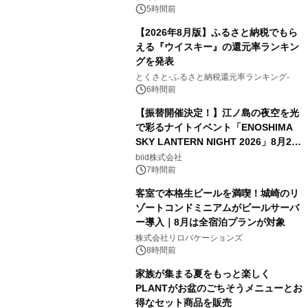
5時間前
【2026年8月版】ふるさと納税でもら
える『ウイスキー』の還元率ランキン
グを発表
とくさと-ふるさと納税還元率ランキング-
6時間前
【振替開催決定！】江ノ島の夜空を光
で彩るナイトイベント「ENOSHIMA
SKY LANTERN NIGHT 2026」8月22
日(土)振替開催＆受付スタート！
biid株式会社
7時間前
客室で本格生ビールを満喫！城崎のリ
ゾートコンドミニアムがビールサーバ
ー導入｜8月は全宿泊プランが対象
株式会社リロバケーションズ
8時間前
家族が集まる夏をもっと楽しく
PLANTがお盆のごちそうメニューとお
得なセット商品を販売