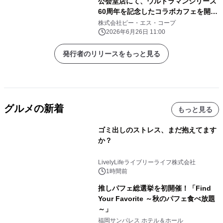
公会堂店にて、ウルトラマンシリーズ
60周年を記念したコラボカフェを開
催！
株式会社ピー・エス・コープ
2026年6月26日 11:00
発行者のリリースをもっと見る
グルメの新着
もっと見る
ゴミ出しのストレス、まだ抱えてます
か？
LivelyLifeライブリーライフ株式会社
1時間前
推しパフェ総選挙を初開催！「Find
Your Favorite ～秋のパフェ食べ放題
～」
福岡サンパレス ホテル＆ホール