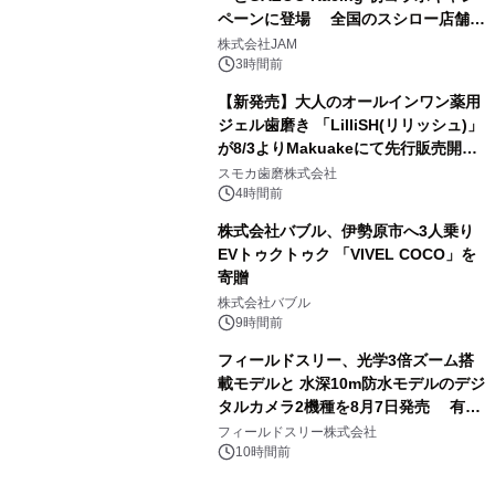
ペーンに登場 全国のスシロー店舗で
3
GR 4車種の FUNBOO(ミニカー)付き
株式会社JAM
メニューが展開されます
3時間前
【新発売】大人のオールインワン薬用
ジェル歯磨き 「LilliSH(リリッシュ)」
が8/3よりMakuakeにて先行販売開
4
始！
スモカ歯磨株式会社
4時間前
株式会社バブル、伊勢原市へ3人乗り
EVトゥクトゥク 「VIVEL COCO」を
寄贈
5
株式会社バブル
9時間前
フィールドスリー、光学3倍ズーム搭
載モデルと 水深10m防水モデルのデジ
タルカメラ2機種を8月7日発売 有効
6
約1300万画素、用途別に選べるコンデ
フィールドスリー株式会社
ジ新登場
10時間前