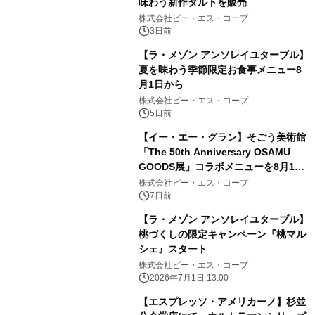
味わう新作タルトを販売
株式会社ピー・エス・コープ
3日前
【ラ・メゾン アンソレイユターブル】
夏を味わう季節限定お食事メニュー8
月1日から
株式会社ピー・エス・コープ
5日前
【イー・エー・グラン】そごう美術館
「The 50th Anniversary OSAMU
GOODS展」コラボメニューを8月1日
より期間限定で販売
株式会社ピー・エス・コープ
7日前
【ラ・メゾン アンソレイユターブル】
桃づくしの限定キャンペーン『桃マル
シェ』スタート
株式会社ピー・エス・コープ
2026年7月1日 13:00
【エスプレッソ・アメリカーノ】杉並