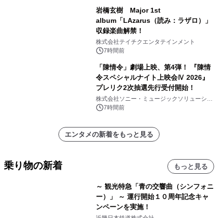
岩橋玄樹 Major 1st
album「LAzarus（読み：ラザロ）」
収録楽曲解禁！
株式会社テイチクエンタテインメント
7時間前
「陳情令」劇場上映、第4弾！ 『陳情
令スペシャルナイト上映会Ⅳ 2026』
プレリク2次抽選先行受付開始！
株式会社ソニー・ミュージックソリューショ
ンズ
7時間前
エンタメの新着をもっと見る
乗り物の新着
もっと見る
～ 観光特急「青の交響曲（シンフォニ
ー）」 ～ 運行開始１０周年記念キャ
ンペーンを実施！