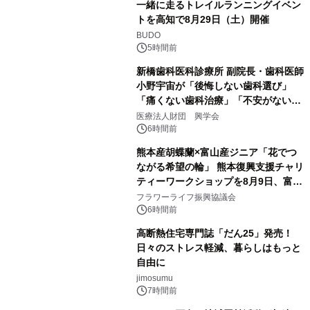
一緒に走るトレイルランニングイベン
トを高知で8月29日（土）開催
BUDO
5時間前
新橋歯科医科診療所 副院長・歯科医師
小野宇宙が「後悔しない歯科選び」
「痛くない歯科治療」「不安がない治
療計画」をテーマに専門監修
医療法人財団 興学会
6時間前
熊本産胡蝶蘭×富山産ジニア「花でつ
ながる希望の輪」 熊本復興支援チャリ
ティーワークショップを8月9日、富
山・射水で開催
フラワーライフ振興協議会
6時間前
高断熱住宅専門誌「だん25」発売！
日々のストレス軽減、暮らしはもっと
自由に
jimosumu
7時間前