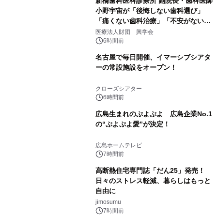
新橋歯科医科診療所 副院長・歯科医師
小野宇宙が「後悔しない歯科選び」
「痛くない歯科治療」「不安がない治
療計画」をテーマに専門監修
医療法人財団 興学会
6時間前
名古屋で毎日開催、イマーシブシアタ
ーの常設施設をオープン！
クローズシアター
6時間前
広島生まれのぷよぷよ 広島企業No.1
の“ぷよぷよ愛”が決定！
広島ホームテレビ
7時間前
高断熱住宅専門誌「だん25」発売！
日々のストレス軽減、暮らしはもっと
自由に
jimosumu
7時間前