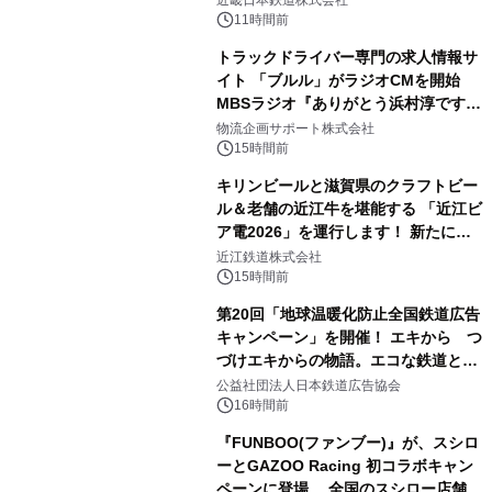
近畿日本鉄道株式会社
11時間前
トラックドライバー専門の求人情報サ
イト 「ブルル」がラジオCMを開始
MBSラジオ『ありがとう浜村淳です』
にて8月1日(土)より
物流企画サポート株式会社
15時間前
キリンビールと滋賀県のクラフトビー
ル＆老舗の近江牛を堪能する 「近江ビ
ア電2026」を運行します！ 新たに
「長濱浪漫ビール」が参加！キリン一
近江鉄道株式会社
番搾り飲み放題が復活！
15時間前
第20回「地球温暖化防止全国鉄道広告
キャンペーン」を開催！ エキから つ
づけエキからの物語。エコな鉄道とと
もに。
公益社団法人日本鉄道広告協会
16時間前
『FUNBOO(ファンブー)』が、スシロ
ーとGAZOO Racing 初コラボキャン
ペーンに登場 全国のスシロー店舗で