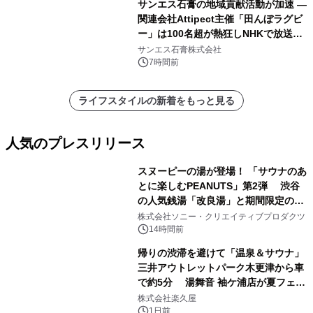
サンエス石膏の地域貢献活動が加速 ―
関連会社Attipect主催「田んぼラグビ
ー」は100名超が熱狂しNHKで放送さ
れました。
サンエス石膏株式会社
7時間前
ライフスタイルの新着をもっと見る
人気のプレスリリース
スヌーピーの湯が登場！ 「サウナのあ
とに楽しむPEANUTS」第2弾 渋谷
の人気銭湯「改良湯」と期間限定のコ
1
ラボレーション サウナイキタイコラ
株式会社ソニー・クリエイティブプロダクツ
ボグッズも発売決定！
14時間前
帰りの渋滞を避けて「温泉＆サウナ」
三井アウトレットパーク木更津から車
で約5分 湯舞音 袖ケ浦店が夏フェア
2
メニューを提供
株式会社楽久屋
1日前