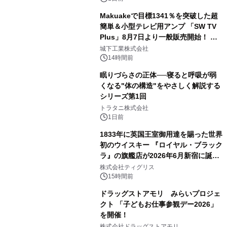
Makuakeで目標1341％を突破した超
簡単＆小型テレビ用アンプ 「SW TV
Plus」8月7日より一般販売開始！ ケ
3
ーブル1本つなぐだけ、テレビの音が
城下工業株式会社
ぐっと豊かに
14時間前
眠りづらさの正体──寝ると呼吸が弱
くなる"体の構造"をやさしく解説する
シリーズ第1回
4
トラタニ株式会社
1日前
1833年に英国王室御用達を賜った世界
初のウイスキー 『ロイヤル・ブラック
ラ』の旗艦店が2026年6月新宿に誕
5
生 バカルディ ジャパンと連携した
株式会社ティグリス
没入型バー「BAR Arca」
15時間前
ドラッグストアモリ みらいプロジェ
クト 「子どもお仕事参観デー2026」
を開催！
6
株式会社ドラッグストアモリ