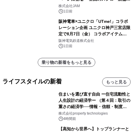
GR 4車種の FUNBOO(ミニカー)付き
株式会社JAM
メニューが展開されます
1日前
阪神電車×ユニクロ「UTme!」コラボ
レーション企画 ユニクロ神戸三宮店限
定で8月7日（金） コラボアイテムが
発売決定！
阪神電気鉄道株式会社
1日前
乗り物の新着をもっと見る
ライフスタイルの新着
もっと見る
住まいを選び直す自由 ー住宅流動性と
人生設計の経済学ー （第４回：取引の
重さの経済学──情報・信頼・制度を
PropTechはどう組み替えるか）｜
株式会社property technologies
PropTech-Lab
4時間前
【高知から世界へ】トップランナーと