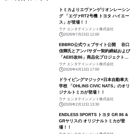
トミカよりエヴァンゲリオンレーシン
グ 「エヴァRT2号機 トヨタ ハイエー
ス」が登場！！
ラナ エンタテインメント株式会社
2026年7月23日 12:00
EBBRO公式ウェブサイト公開 谷口
信輝氏とアンバサダー契約締結および
「AE85改86」商品化プロジェクト始
動
ラナ エンタテインメント株式会社
2026年4月13日 17:00
ドライビングマジック×日本自動車大
学校 「OHLINS CIVIC NATS」のオリ
ジナルトミカが登場！！
ラナ エンタテインメント株式会社
2026年2月12日 13:30
ENDLESS SPORTS トヨタ GR 86 &
GRヤリスの オリジナルトミカが登
場！！