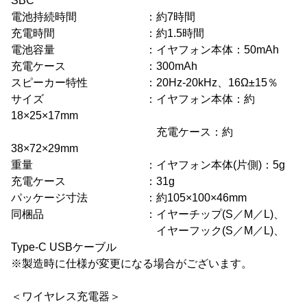
SBC
電池持続時間 ：約7時間
充電時間 ：約1.5時間
電池容量 ：イヤフォン本体：50mAh
充電ケース ：300mAh
スピーカー特性 ：20Hz-20kHz、16Ω±15％
サイズ ：イヤフォン本体：約
18×25×17mm
充電ケース：約
38×72×29mm
重量 ：イヤフォン本体(片側)：5g
充電ケース ：31g
パッケージ寸法 ：約105×100×46mm
同梱品 ：イヤーチップ(S／M／L)、
イヤーフック(S／M／L)、
Type-C USBケーブル
※製造時に仕様が変更になる場合がございます。
＜ワイヤレス充電器＞