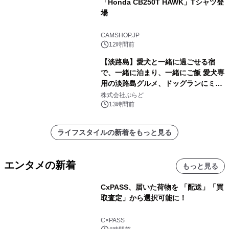
「Honda CB250T HAWK」Tシャツ登
場
CAMSHOP.JP
12時間前
【淡路島】愛犬と一緒に過ごせる宿
で、一緒に泊まり、一緒にご飯 愛犬専
用の淡路島グルメ、ドッグランにミニ
プール グランピングとトレーラーハウ
株式会社ぷらど
スの2施設で
13時間前
ライフスタイルの新着をもっと見る
エンタメの新着
もっと見る
CxPASS、届いた荷物を 「配送」「買
取査定」から選択可能に！
C×PASS