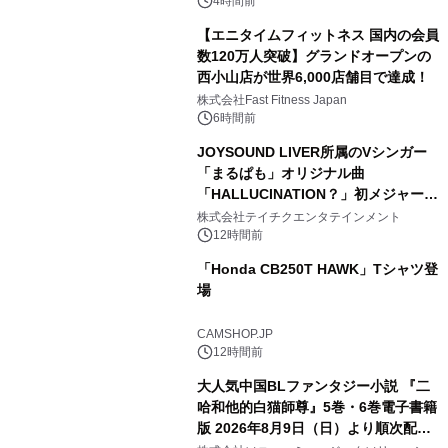
4時間前
【エニタイムフィットネス 国内の会員
数120万人突破】グランドオープンの
西小山店が世界6,000店舗目で達成！
株式会社Fast Fitness Japan
6時間前
JOYSOUND LIVER所属のVシンガー
「まるぱも」オリジナル曲
「HALLUCINATION？」初メジャー配
信リリース決定！
株式会社テイチクエンタテインメント
12時間前
「Honda CB250T HAWK」Tシャツ登
場
CAMSHOP.JP
12時間前
大人気中国BLファンタジー小説 『二
哈和他的白猫師尊』5巻・6巻電子書籍
版 2026年8月9日（日）より順次配信