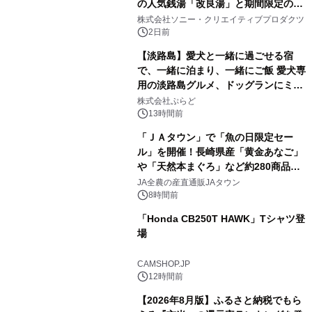
の人気銭湯「改良湯」と期間限定のコ
2
ラボレーション サウナイキタイコラ
株式会社ソニー・クリエイティブプロダクツ
ボグッズも発売決定！
2日前
【淡路島】愛犬と一緒に過ごせる宿
で、一緒に泊まり、一緒にご飯 愛犬専
用の淡路島グルメ、ドッグランにミニ
3
プール グランピングとトレーラーハウ
株式会社ぷらど
スの2施設で
13時間前
「ＪＡタウン」で「魚の日限定セー
ル」を開催！長崎県産「黄金あなご」
や「天然本まぐろ」など約280商品を
4
販売！～毎月１０日の定例企画～
JA全農の産直通販JAタウン
8時間前
「Honda CB250T HAWK」Tシャツ登
場
5
CAMSHOP.JP
12時間前
【2026年8月版】ふるさと納税でもら