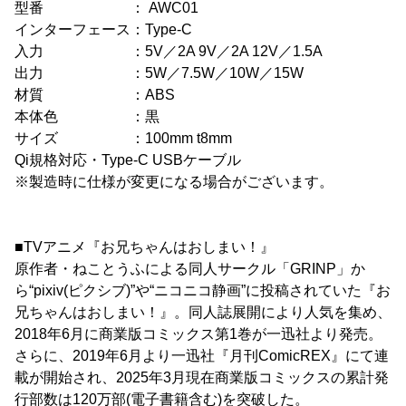
型番 ： AWC01
インターフェース：Type-C
入力 ：5V／2A 9V／2A 12V／1.5A
出力 ：5W／7.5W／10W／15W
材質 ：ABS
本体色 ：黒
サイズ ：100mm t8mm
Qi規格対応・Type-C USBケーブル
※製造時に仕様が変更になる場合がございます。
■TVアニメ『お兄ちゃんはおしまい！』
原作者・ねことうふによる同人サークル「GRINP」か
ら“pixiv(ピクシブ)”や“ニコニコ静画”に投稿されていた『お
兄ちゃんはおしまい！』。同人誌展開により人気を集め、
2018年6月に商業版コミックス第1巻が一迅社より発売。
さらに、2019年6月より一迅社『月刊ComicREX』にて連
載が開始され、2025年3月現在商業版コミックスの累計発
行部数は120万部(電子書籍含む)を突破した。