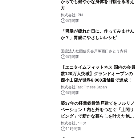
からでも健やかな身体を目指せる考え
方
株式会社LPN
6時間前
「胃腸が疲れた日に、作ってみません
か？」胃腸にやさしいレシピ
医療法人社団信亮会戸塚西口さとう内科
6時間前
【エニタイムフィットネス 国内の会員
数120万人突破】グランドオープンの
西小山店が世界6,000店舗目で達成！
株式会社Fast Fitness Japan
6時間前
築37年の軽量鉄骨造戸建てをフルリノ
ベーション！内と外をつなぐ「土間リ
ビング」で新たな暮らしを叶えた施工
事例を株式会社アースが公開
株式会社アース
11時間前