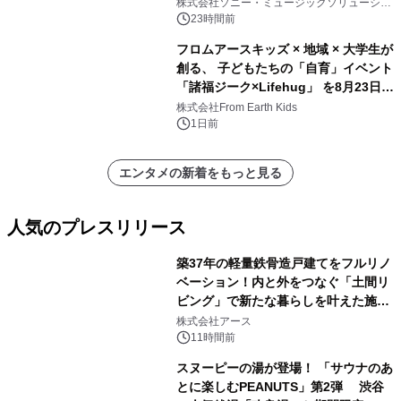
開始
株式会社ソニー・ミュージックソリューショ
ンズ
23時間前
フロムアースキッズ × 地域 × 大学生が
創る、 子どもたちの「自育」イベント
「諸福ジーク×Lifehug」 を8月23日
(日)開催
株式会社From Earth Kids
1日前
エンタメの新着をもっと見る
人気のプレスリリース
築37年の軽量鉄骨造戸建てをフルリノ
ベーション！内と外をつなぐ「土間リ
ビング」で新たな暮らしを叶えた施工
1
事例を株式会社アースが公開
株式会社アース
11時間前
スヌーピーの湯が登場！ 「サウナのあ
とに楽しむPEANUTS」第2弾 渋谷