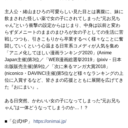
主人公・緒山まひろの可愛らしい見た目とは裏腹に、妹に
飲まされた怪しい薬で女の子にされてしまった“元お兄ち
ゃん”という衝撃の設定からはじまり、中身は以前と変わ
らずダメニートのままのまひろが女の子としての生活に苦
戦しつつも、引きこもりから卒業するべく様々なことに奮
闘していくという心温まる日常系コメディが人気を集め
「アニメ化してほしい漫画ランキング2020」(Anime
Japan主催)第3位／「WEB漫画総選挙2019」(pixiv・日本
出版販売主催)第9位／「次に来るマンガ大賞2018」
(niconico・DAVINCI主催)第5位など様々なランキングの上
位に入賞するなど、皆さまの応援とともに展開を広げてき
た『おにまい』。
ある日突然、かわいい女の子になってしまった“元お兄ち
ゃん”は一体どうなってしまうのか…！？
■「公式HP」
https://onimai.jp/