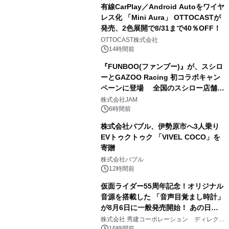
有線CarPlay／Android Autoをワイヤ
レス化 「Mini Aura」 OTTOCASTが
発売、2色展開で8/31まで40％OFF！
3
OTTOCAST株式会社
14時間前
『FUNBOO(ファンブー)』が、スシロ
ーとGAZOO Racing 初コラボキャン
ペーンに登場 全国のスシロー店舗で
4
GR 4車種の FUNBOO(ミニカー)付き
株式会社JAM
メニューが展開されます
6時間前
株式会社バブル、伊勢原市へ3人乗り
EVトゥクトゥク 「VIVEL COCO」を
寄贈
5
株式会社バブル
12時間前
仮面ライダー55周年記念！オリジナル
音源を搭載した 「音声目覚まし時計」
が8月6日に一般発売開始！ あの日の
6
大興奮が今甦る
株式会社 秀建コーポレーション ディレクト
アートギャラリー
16時間前