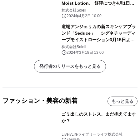
Moist Lotion、 好評につき4月1日よ
り定期販売開始！
株式会社Soleil
2024年4月2日 10:00
道端アンジェリカの新スキンケアブラ
ンド「Seduce」 シグネチャーディ
ープモイストローション3月15日より
販売
株式会社Soleil
2024年3月18日 13:00
発行者のリリースをもっと見る
ファッション・美容の新着
もっと見る
ゴミ出しのストレス、まだ抱えてます
か？
LivelyLifeライブリーライフ株式会社