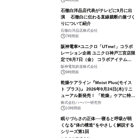
4時間前
石徹白洋品店代表がテレビに9月に出
演 石徹白に伝わる直線裁断の服づく
りについて紹介
石徹白洋品店株式会社
7時間前
阪神電車×ユニクロ「UTme!」コラボ
レーション企画 ユニクロ神戸三宮店限
定で8月7日（金） コラボアイテムが
発売決定！
阪神電気鉄道株式会社
9時間前
乾燥ケアライン『Moist Plus(モイス
ト プラス)』 2026年9月24日(木)リニ
ューアル新発売！ 「乾燥」ケアに特化
し、ライン使いで潤いに満ちた肌へ
株式会社ハーバー研究所
10時間前
眠りづらさの正体──寝ると呼吸が弱
くなる"体の構造"をやさしく解説する
シリーズ第1回