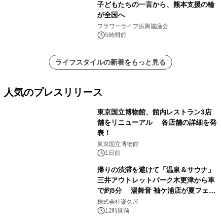
子どもたちの一言から、熊本支援の輪
が全国へ
フラワーライフ振興協議会
5時間前
ライフスタイルの新着をもっと見る
人気のプレスリリース
東京国立博物館、館内レストラン3店
舗をリニューアル 各店舗の詳細を発
表！
1
東京国立博物館
1日前
帰りの渋滞を避けて「温泉＆サウナ」
三井アウトレットパーク木更津から車
で約5分 湯舞音 袖ケ浦店が夏フェア
2
メニューを提供
株式会社楽久屋
12時間前