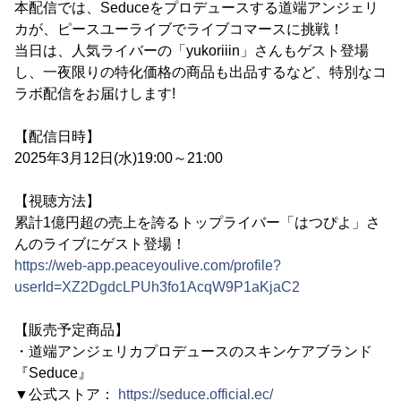
本配信では、Seduceをプロデュースする道端アンジェリ
カが、ピースユーライブでライブコマースに挑戦！
当日は、人気ライバーの「yukoriiin」さんもゲスト登場
し、一夜限りの特化価格の商品も出品するなど、特別なコ
ラボ配信をお届けします!
【配信日時】
2025年3月12日(水)19:00～21:00
【視聴方法】
累計1億円超の売上を誇るトップライバー「はつぴよ」さ
んのライブにゲスト登場！
https://web-app.peaceyoulive.com/profile?
userId=XZ2DgdcLPUh3fo1AcqW9P1aKjaC2
【販売予定商品】
・道端アンジェリカプロデュースのスキンケアブランド
『Seduce』
▼公式ストア：
https://seduce.official.ec/