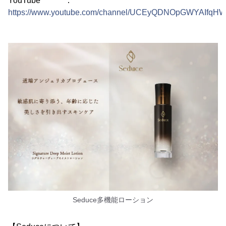
YouTube ：
https://www.youtube.com/channel/UCEyQDNOpGWYAIfqH
Seduce多機能ローション