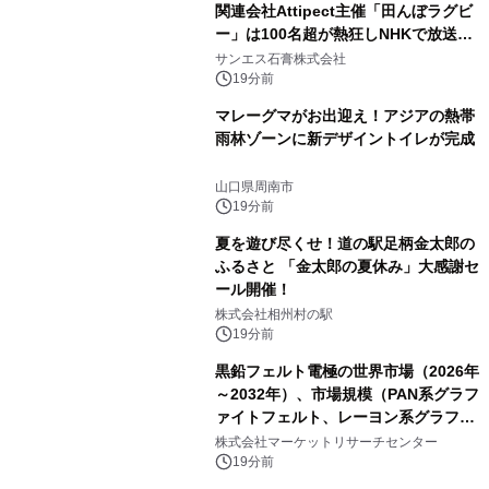
関連会社Attipect主催「田んぼラグビ
ー」は100名超が熱狂しNHKで放送さ
れました。
サンエス石膏株式会社
19分前
マレーグマがお出迎え！アジアの熱帯
雨林ゾーンに新デザイントイレが完成
山口県周南市
19分前
夏を遊び尽くせ！道の駅足柄金太郎の
ふるさと 「金太郎の夏休み」大感謝セ
ール開催！
株式会社相州村の駅
19分前
黒鉛フェルト電極の世界市場（2026年
～2032年）、市場規模（PAN系グラフ
ァイトフェルト、レーヨン系グラファ
イトフェルト、ピッチ系グラファイト
株式会社マーケットリサーチセンター
フェルト）・分析レポートを発表
19分前