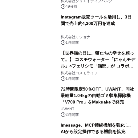
開催
株式会社クリエイティブバンク
49分前
Instagram販売ツールを活用し、3日
間で売上約4,300万円を達成
株式会社ミショナ
1時間前
【世界猫の日に、猫たちの幸せを願っ
て。】 コスモウォーター「にゃんモデ
ル」×フェリシモ「猫部」が コラボキ
ャンペーンを実施
株式会社コスモライフ
1時間前
72時間限定50％OFF、UWANT、同社
最軽量1.04kgの自動ゴミ収集掃除機
「V700 Pro」をMakuakeで発売
UWANT
2時間前
lmessage、MCP接続機能を強化し、
AIから設定操作できる機能を拡充