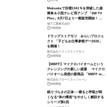
Makuakeで目標1341％を突破した超
簡単＆小型テレビ用アンプ 「SW TV
Plus」8月7日より一般販売開始！ ケ
3
ーブル1本つなぐだけ、テレビの音が
城下工業株式会社
ぐっと豊かに
7時間前
ドラッグストアモリ みらいプロジェ
クト 「子どもお仕事参観デー2026」
を開催！
4
株式会社ドラッグストアモリ
4時間前
【MBFF】マイクロバイオームという
クレンジングの新しい提案 マイクロ
バイオーム発想の新商品 「MBFF mb
5
クレンジングPRO」を2026年8月6日
株式会社フローリストジャパン
発売
4時間前
眠りづらさの正体──寝ると呼吸が弱
くなる"体の構造"をやさしく解説する
シリーズ第1回
6