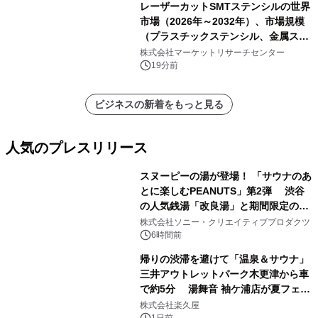
レーザーカットSMTステンシルの世界
市場（2026年～2032年）、市場規模
（プラスチックステンシル、金属ステ
ンシル）・分析レポートを発表
株式会社マーケットリサーチセンター
19分前
ビジネスの新着をもっと見る
人気のプレスリリース
スヌーピーの湯が登場！ 「サウナのあ
とに楽しむPEANUTS」第2弾 渋谷
の人気銭湯「改良湯」と期間限定のコ
1
ラボレーション サウナイキタイコラ
株式会社ソニー・クリエイティブプロダクツ
ボグッズも発売決定！
6時間前
帰りの渋滞を避けて「温泉＆サウナ」
三井アウトレットパーク木更津から車
で約5分 湯舞音 袖ケ浦店が夏フェア
2
メニューを提供
株式会社楽久屋
1日前