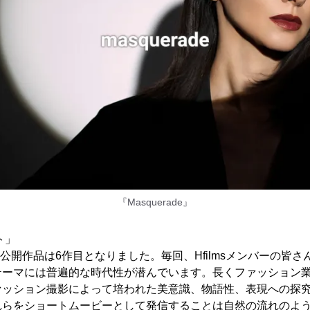
『Masquerade』
ト」
よる公開作品は6作目となりました。毎回、Hfilmsメンバーの皆
テーマには普遍的な時代性が潜んでいます。長くファッション
ァッション撮影によって培われた美意識、物語性、表現への探
れらをショートムービーとして発信することは自然の流れのよ