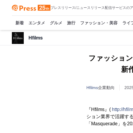
プレスリリース/ニュースリリース配信サービスの
新着
エンタメ
グルメ
旅行
ファッション・美容
ライ
Hfilms
ファッション
新作
Hfilms
企業動向
202
『Hfilms』(
http://hfil
ション業界で活躍す
「Masquerade」