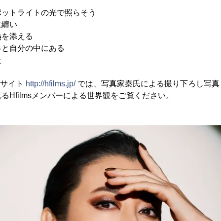
ポットライトの光で照らそう
に纏い
熱を添える
っと自分の中にある
た
ルサイト
http://hfilms.jp/
では、写真家秦氏による撮り下ろし写真
るHfilmsメンバーによる世界観をご覧ください。