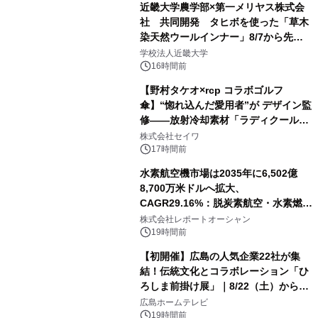
近畿大学農学部×第一メリヤス株式会
社 共同開発 タヒボを使った「草木
染天然ウールインナー」8/7から先行
販売
学校法人近畿大学
16時間前
【野村タケオ×rcp コラボゴルフ
傘】“惚れ込んだ愛用者”が デザイン監
修――放射冷却素材「ラディクール」
採用の日傘 『rcp』に人気ゴルフイラ
株式会社セイワ
ストレーターの限定デザイン発売中
17時間前
水素航空機市場は2035年に6,502億
8,700万米ドルへ拡大、
CAGR29.16%：脱炭素航空・水素燃料
インフラ整備が加速する次世代航空市
株式会社レポートオーシャン
場
19時間前
【初開催】広島の人気企業22社が集
結！伝統文化とコラボレーション「ひ
ろしま前掛け展」｜8/22（土）から開
幕！
広島ホームテレビ
19時間前