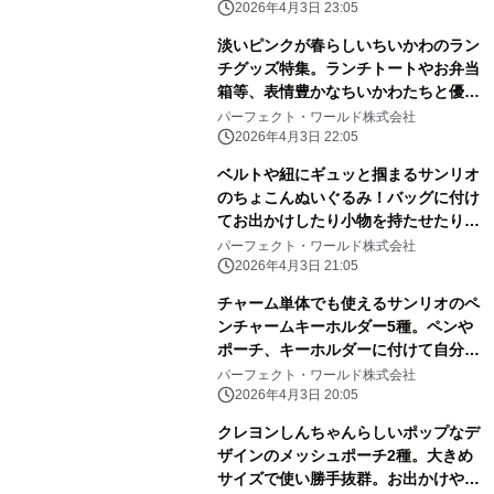
2026年4月3日 23:05
淡いピンクが春らしいちいかわのラン
チグッズ特集。ランチトートやお弁当
箱等、表情豊かなちいかわたちと優し
いピンク色に心和む
パーフェクト・ワールド株式会社
2026年4月3日 22:05
ベルトや紐にギュッと掴まるサンリオ
のちょこんぬいぐるみ！バッグに付け
てお出かけしたり小物を持たせたりと
自由に楽しめる！
パーフェクト・ワールド株式会社
2026年4月3日 21:05
チャーム単体でも使えるサンリオのペ
ンチャームキーホルダー5種。ペンや
ポーチ、キーホルダーに付けて自分だ
けのアレンジしよう
パーフェクト・ワールド株式会社
2026年4月3日 20:05
クレヨンしんちゃんらしいポップなデ
ザインのメッシュポーチ2種。大きめ
サイズで使い勝手抜群。お出かけや旅