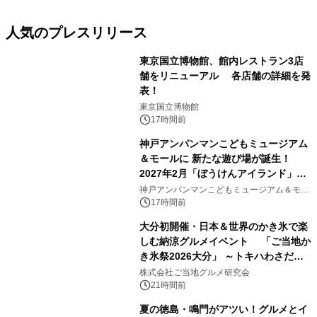
人気のプレスリリース
東京国立博物館、館内レストラン3店
舗をリニューアル 各店舗の詳細を発
表！
1
東京国立博物館
17時間前
神戸アンパンマンこどもミュージアム
＆モールに 新たな遊び場が誕生！
2027年2月「ぼうけんアイランド」が
2
オープン
神戸アンパンマンこどもミュージアム＆モー
ル
17時間前
大分初開催・日本＆世界のかき氷で楽
しむ納涼グルメイベント 「ご当地か
き氷祭2026大分」 ～トキハわさだタ
3
ウンで8月21日～31日まで11日間限定
株式会社ご当地グルメ研究会
開催～
21時間前
夏の徳島・鳴門がアツい！グルメとイ