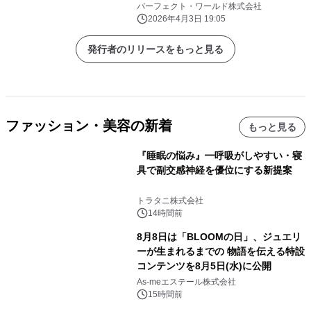
行にぜひ！
パーフェクト・ワールド株式会社
2026年4月3日 19:05
発行者のリリースをもっと見る
ファッション・美容の新着
もっと見る
『睡眠の悩み』━呼吸がしやすい・寝
具で副交感神経を優位にする新提案
トラタニ株式会社
14時間前
8月8日は「BLOOMの日」、ジュエリ
ーが生まれるまでの 物語を伝える特設
コンテンツを8月5日(水)に公開
As-meエステール株式会社
15時間前