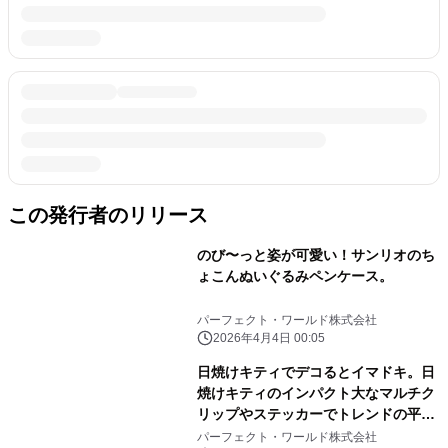
この発行者のリリース
のび〜っと姿が可愛い！サンリオのち
ょこんぬいぐるみペンケース。
パーフェクト・ワールド株式会社
2026年4月4日 00:05
日焼けキティでデコるとイマドキ。日
焼けキティのインパクト大なマルチク
リップやステッカーでトレンドの平成
レトロ感ばっちりです。
パーフェクト・ワールド株式会社