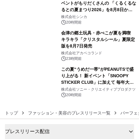
ベントがもりだくさんの 「くるくるな
るとの夏まつり2026」を8月8日から9
4
日間開催 ～夏限定メニューや大抽選
株式会社シンカ
会、大学芋スティックの振る舞いも～
20時間前
会津の郷土玩具・赤べこが夏を満喫
キラキラ「クリスタルシール」夏限定
版を8月7日発売
5
株式会社アカベコランド
23時間前
この夏“うめだ一帯”がPEANUTSで盛
り上がる！ 新イベント「SNOOPY
STICKER CLUB」に加えて 毎年大好
6
評阪急の「うめだスヌーピーフェステ
株式会社ソニー・クリエイティブプロダクツ
ィバル」、 グラングリーン大阪 ショ
20時間前
ップ&レストランでは 「I LIKE
SUMMER TIME with PEANUTS」を
トップ
ファッション・美容のプレスリリース一覧
パーフェ
初開催！
プレスリリース配信