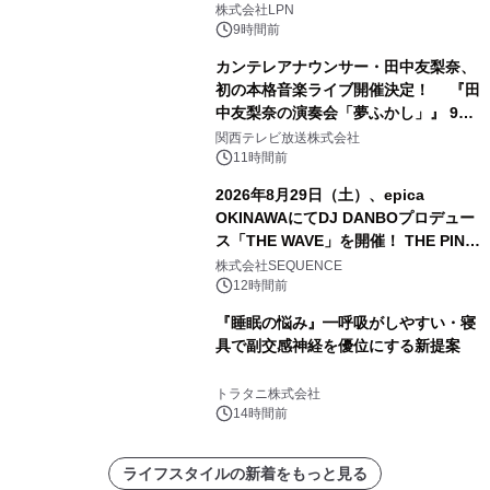
株式会社LPN
9時間前
カンテレアナウンサー・田中友梨奈、
初の本格音楽ライブ開催決定！ 『田
中友梨奈の演奏会「夢ふかし」』 9月
13日(日)に梅田Lateralにて開催
関西テレビ放送株式会社
11時間前
2026年8月29日（土）、epica
OKINAWAにてDJ DANBOプロデュー
ス「THE WAVE」を開催！ THE PINK
TOKYO所属のPINK DANCERS4名が
株式会社SEQUENCE
出演決定
12時間前
『睡眠の悩み』━呼吸がしやすい・寝
具で副交感神経を優位にする新提案
トラタニ株式会社
14時間前
ライフスタイルの新着をもっと見る