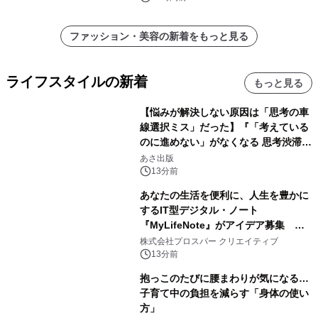
ファッション・美容の新着をもっと見る
ライフスタイルの新着
もっと見る
【悩みが解決しない原因は「思考の車
線選択ミス」だった】『「考えている
のに進めない」がなくなる 思考渋滞か
ら抜け出す方法』2026年8月25日
あさ出版
（火）発売
13分前
あなたの生活を便利に、人生を豊かに
するIT型デジタル・ノート
『MyLifeNote』がアイデア募集 優
秀賞100名に1年間無償試用
株式会社プロスパー クリエイティブ
13分前
抱っこのたびに腰まわりが気になる…
子育て中の負担を減らす「身体の使い
方」