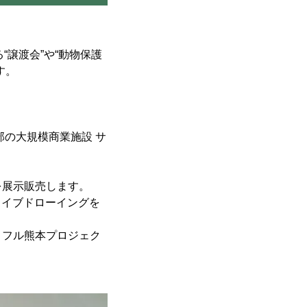
ある“譲渡会”や“動物保護
す。
部の大規模商業施設 サ
を展示販売します。
ライブドローイングを
トフル熊本プロジェク