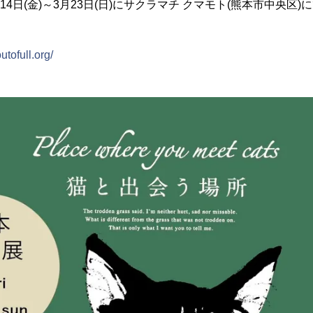
月14日(金)～3月23日(日)にサクラマチ クマモト(熊本市中央区
utofull.org/