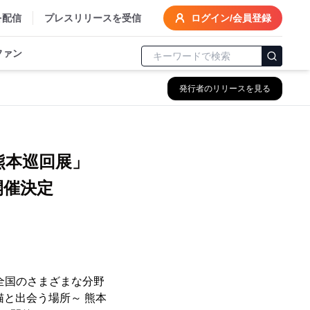
を配信
プレスリリースを受信
ログイン/会員登録
ファン
発行者のリリースを見る
～ 熊本巡回展」
開催決定
全国のさまざまな分野
 ～猫と出会う場所～ 熊本