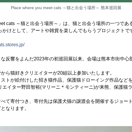
Place where you meet cats ～猫と出会う場所～ 熊本巡回展
you meet cats ～猫と出会う場所～」は、猫と出会う場所の一つで
きっかけとして、アートや雑貨を楽しんでもらうプロジェクトで
ts.stores.jp/
な反響をよんだ2023年の初巡回展以来。会場は熊本市街中心
から猫好きクリエイターが20組以上参加いたします。
ィストが絵付けした招き猫作品、保護猫ドローイング作品など
気クリエイター野田智裕(マリーニ＊モンティーニ)が来熊、保護猫
すべて寄付つき、寄付先は保護犬猫の譲渡会を開催するジョー
どとなります。