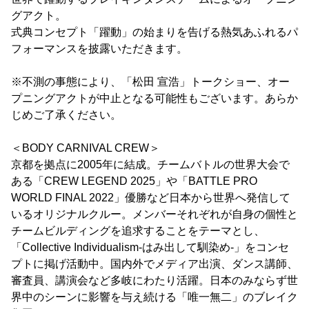
グアクト。
式典コンセプト「躍動」の始まりを告げる熱気あふれるパ
フォーマンスを披露いただきます。
※不測の事態により、「松田 宣浩」トークショー、オー
プニングアクトが中止となる可能性もございます。あらか
じめご了承ください。
＜BODY CARNIVAL CREW＞
京都を拠点に2005年に結成。チームバトルの世界大会で
ある「CREW LEGEND 2025」や「BATTLE PRO
WORLD FINAL 2022」優勝など日本から世界へ発信して
いるオリジナルクルー。メンバーそれぞれが自身の個性と
チームビルディングを追求することをテーマとし、
「Collective Individualism-はみ出して馴染め-」をコンセ
プトに掲げ活動中。国内外でメディア出演、ダンス講師、
審査員、講演会など多岐にわたり活躍。日本のみならず世
界中のシーンに影響を与え続ける「唯一無二」のブレイク