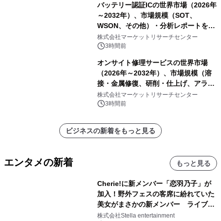
バッテリー認証ICの世界市場（2026年
～2032年）、市場規模（SOT、
WSON、その他）・分析レポートを発
表
株式会社マーケットリサーチセンター
3時間前
オンサイト修理サービスの世界市場
（2026年～2032年）、市場規模（溶
接・金属修復、研削・仕上げ、アライ
メント、その他）・分析レポートを発
株式会社マーケットリサーチセンター
表
3時間前
ビジネスの新着をもっと見る
エンタメの新着
もっと見る
Cherie!に新メンバー「恋羽乃子」が
加入！野外フェスの客席に紛れていた
美女がまさかの新メンバー ライブ中
のサプライズ発表に会場騒然
株式会社Stella entertainment