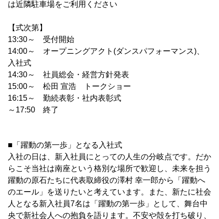
は近隣駐車場をご利用ください
【式次第】
13:30～ 受付開始
14:00～ オープニングアクト(ダンスパフォーマンス)、
入社式
14:30～ 社員総会・経営方針発表
15:00～ 松田 宣浩 トークショー
16:15～ 勤続表彰・社内表彰式
～17:50 終了
■「躍動の第一歩」となる入社式
入社の日は、新入社員にとっての人生の分岐点です。だか
らこそ当社は南座という格別な場所で歓迎し、未来を担う
躍動の原石たちに代表取締役の澤村 幸一郎から「躍動へ
のエール」を送りたいと考えています。また、新たに社会
人となる新入社員7名は「躍動の第一歩」として、舞台中
央で新社会人への抱負を語ります。不安や殻を打ち破り、