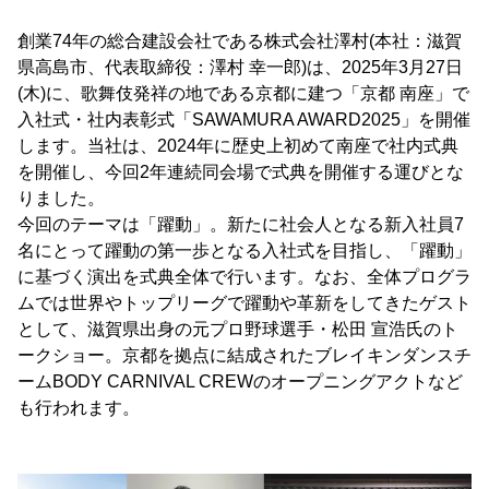
創業74年の総合建設会社である株式会社澤村(本社：滋賀
県高島市、代表取締役：澤村 幸一郎)は、2025年3月27日
(木)に、歌舞伎発祥の地である京都に建つ「京都 南座」で
入社式・社内表彰式「SAWAMURA AWARD2025」を開催
します。当社は、2024年に歴史上初めて南座で社内式典
を開催し、今回2年連続同会場で式典を開催する運びとな
りました。
今回のテーマは「躍動」。新たに社会人となる新入社員7
名にとって躍動の第一歩となる入社式を目指し、「躍動」
に基づく演出を式典全体で行います。なお、全体プログラ
ムでは世界やトップリーグで躍動や革新をしてきたゲスト
として、滋賀県出身の元プロ野球選手・松田 宣浩氏のト
ークショー。京都を拠点に結成されたブレイキンダンスチ
ームBODY CARNIVAL CREWのオープニングアクトなど
も行われます。