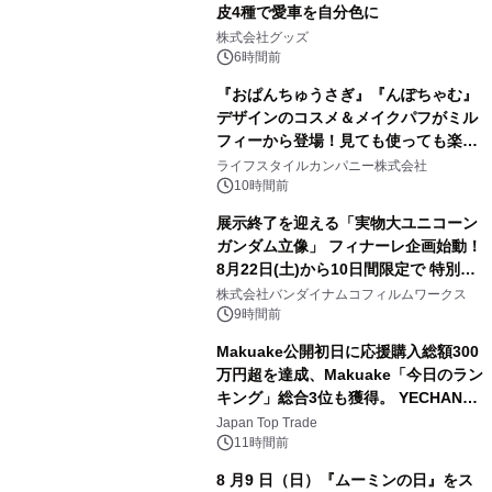
皮4種で愛車を自分色に
2
株式会社グッズ
6時間前
『おぱんちゅうさぎ』『んぽちゃむ』
デザインのコスメ＆メイクパフがミル
フィーから登場！見ても使っても楽し
3
い、ポップでキュートなコレクショ
ライフスタイルカンパニー株式会社
ン。
10時間前
展示終了を迎える「実物大ユニコーン
ガンダム立像」 フィナーレ企画始動！
8月22日(土)から10日間限定で 特別映
4
像『UNICORN GUNDAM Statue ―
株式会社バンダイナムコフィルムワークス
BEYOND POSSIBILITY ―』を上映！
9時間前
Makuake公開初日に応援購入総額300
万円超を達成、Makuake「今日のラン
キング」総合3位も獲得。 YECHAN音
5
浴シンギングボウル第2弾の大型サイ
Japan Top Trade
ズ（XL・2XL・3XL）を先行販売中
11時間前
8 月9 日（日）『ムーミンの日』をス