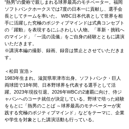
“熱男”の愛称で親しまれる球界最高のモチベーター。福岡
ソフトバンクホークスでは7度の日本一に貢献し、選手会
長としてチームを率いた。 WBC日本代表として世界を相
手に活躍した究極のポジティブマインドは式典コンセプト
の「躍動」を表現するにふさわしい人物。「革新・挑戦へ
のマインド」「一流の流儀」をご自身の経験とともに講演
いただきます。
※講演本編の撮影、録画、録音は禁止とさせていただきま
す。
＜松田 宣浩＞
1983年生まれ。滋賀県草津市出身。ソフトバンク・巨人
両球団で18年間、日本野球界を代表する選手として活
躍。2023年現役引退。2026年WBCの2連覇に向け、侍ジ
ャパンへのコーチ就任が決定している。野球で培った経験
をもとに「熱男のことば ～球界最高のモチベーターが実
践する究極のポジティブマインド」などをテーマに、企業
や学生を対象とした講演活動も行っている。