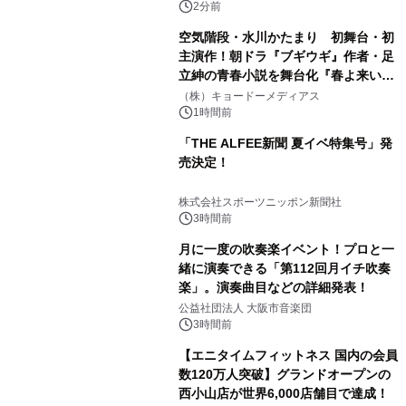
2分前
空気階段・水川かたまり 初舞台・初
主演作！朝ドラ『ブギウギ』作者・足
立紳の青春小説を舞台化『春よ来い、
マジで来い』キービジュアル解禁！
（株）キョードーメディアス
1時間前
「THE ALFEE新聞 夏イベ特集号」発
売決定！
株式会社スポーツニッポン新聞社
3時間前
月に一度の吹奏楽イベント！プロと一
緒に演奏できる「第112回月イチ吹奏
楽」。演奏曲目などの詳細発表！
公益社団法人 大阪市音楽団
3時間前
【エニタイムフィットネス 国内の会員
数120万人突破】グランドオープンの
西小山店が世界6,000店舗目で達成！