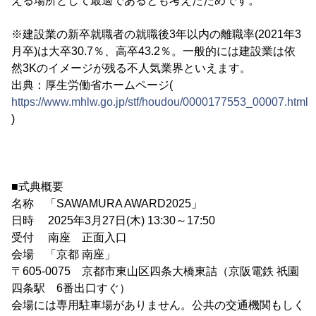
える場所として最適であるとも考えたためです。
※建設業の新卒就職者の就職後3年以内の離職率(2021年3
月卒)は大卒30.7％、高卒43.2％。一般的には建設業は依
然3Kのイメージが残る不人気業界といえます。
出典：厚生労働省ホームページ(
https://www.mhlw.go.jp/stf/houdou/0000177553_00007.html
)
■式典概要
名称 「SAWAMURA AWARD2025」
日時 2025年3月27日(木) 13:30～17:50
受付 南座 正面入口
会場 「京都 南座」
〒605-0075 京都市東山区四条大橋東詰（京阪電鉄 祇園
四条駅 6番出口すぐ）
会場には専用駐車場がありません。公共の交通機関もしく