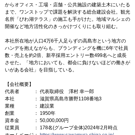
からオフィス・工場・店舗・公共施設の建築土木にいたる
まで、ワンストップで課題を解決する総合建設会社。観光
名所「びわ湖テラス」の施工も手がけた。地域マルシェの
開催など地方活性化のきっかけづくりにも取り組む。
本社所在地が人口4万6千人足らずの高島市という地方の
ハンデを抱えながらも、ブランディングを機に6年で社員
数・売上を約2倍、新卒採用エントリー数499名へと成長
させた。「地方においても、都会に負けないほどの働きが
いがある会社」を目指している。
【会社概要】
代表者 ： 代表取締役 澤村 幸一郎
本社 ： 滋賀県高島市勝野1108番地3
業種 ： 建設業
創業 ： 1950年
資本金 ： 50,000,000円
従業員 ： 178名(グループ全体)2024年2月時点
ホームページ：
https://www.sawamura-shiga.co.jp/