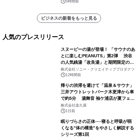
他）・分析レポートを発表
5時間前
ビジネスの新着をもっと見る
人気のプレスリリース
スヌーピーの湯が登場！ 「サウナのあ
とに楽しむPEANUTS」第2弾 渋谷
の人気銭湯「改良湯」と期間限定のコ
1
ラボレーション サウナイキタイコラ
株式会社ソニー・クリエイティブプロダクツ
ボグッズも発売決定！
12時間前
帰りの渋滞を避けて「温泉＆サウナ」
三井アウトレットパーク木更津から車
で約5分 湯舞音 袖ケ浦店が夏フェア
2
メニューを提供
株式会社楽久屋
1日前
眠りづらさの正体──寝ると呼吸が弱
くなる"体の構造"をやさしく解説する
シリーズ第1回