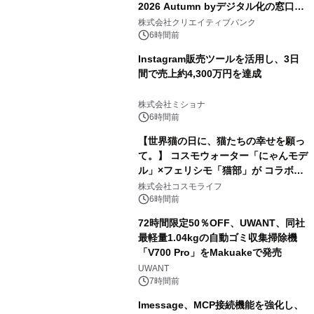
2026 Autumn byデジタル化の窓口」
開催
株式会社クリエイティブバンク
6時間前
Instagram販売ツールを活用し、3日
間で売上約4,300万円を達成
株式会社ミショナ
6時間前
【世界猫の日に、猫たちの幸せを願っ
て。】 コスモウォーター「にゃんモデ
ル」×フェリシモ「猫部」が コラボキ
ャンペーンを実施
株式会社コスモライフ
6時間前
72時間限定50％OFF、UWANT、同社
最軽量1.04kgの自動ゴミ収集掃除機
「V700 Pro」をMakuakeで発売
UWANT
7時間前
lmessage、MCP接続機能を強化し、