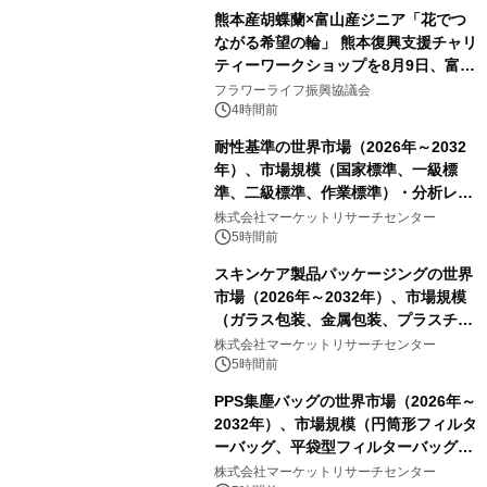
熊本産胡蝶蘭×富山産ジニア「花でつ
ながる希望の輪」 熊本復興支援チャリ
ティーワークショップを8月9日、富
山・射水で開催
フラワーライフ振興協議会
4時間前
耐性基準の世界市場（2026年～2032
年）、市場規模（国家標準、一級標
準、二級標準、作業標準）・分析レポ
ートを発表
株式会社マーケットリサーチセンター
5時間前
スキンケア製品パッケージングの世界
市場（2026年～2032年）、市場規模
（ガラス包装、金属包装、プラスチッ
ク包装、その他）・分析レポートを発
株式会社マーケットリサーチセンター
表
5時間前
PPS集塵バッグの世界市場（2026年～
2032年）、市場規模（円筒形フィルタ
ーバッグ、平袋型フィルターバッグ、
プリーツフィルターバッグ、その
株式会社マーケットリサーチセンター