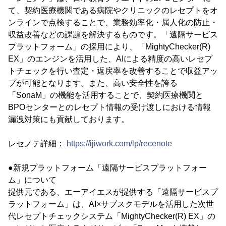
て、契約医療機関である病院やクリニックのレセプトをオ
ンラインで点検することで、業務効率化・属人化の防止・
収益改善などの課題を解決するものです。「遠隔サービス
プラットフォーム」の採用により、「MightyChecker(R)
EX」のエンジンを活用した、AIによる精度の高いレセプ
トチェックを行い査定・返戻率を改善することで収益アッ
プが可能となります。また、高い安全性を誇る
「SonaM」の機能を活用することで、契約医療機関と
BPOセンターとのレセプト情報の受け渡しにおける情報
漏洩対策にも貢献しております。
レセノテ詳細：
https://ijiwork.com/lp/recenote
●新規プラットフォーム「遠隔サービスプラットフォー
ム」について
提供元である、エーアイエスが提供する「遠隔サービスプ
ラットフォーム」は、AI×サブスクモデルを活用した次世
代レセプトチェックシステム「MightyChecker(R) EX」の