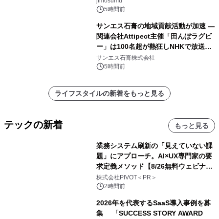
jimosumu
5時間前
サンエス石膏の地域貢献活動が加速 ―
関連会社Attipect主催「田んぼラグビ
ー」は100名超が熱狂しNHKで放送さ
れました。
サンエス石膏株式会社
5時間前
ライフスタイルの新着をもっと見る
テックの新着
もっと見る
業務システム刷新の「見えていない課
題」にアプローチ。AI×UX専門家の要
求定義メソッド【8/26無料ウェビナ
ー】株式会社PIVOT
株式会社PIVOT＜PR＞
2時間前
2026年を代表するSaaS導入事例を募
集 「SUCCESS STORY AWARD