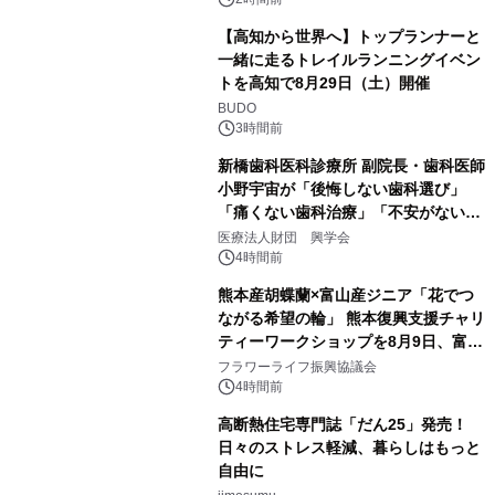
【高知から世界へ】トップランナーと
一緒に走るトレイルランニングイベン
トを高知で8月29日（土）開催
BUDO
3時間前
新橋歯科医科診療所 副院長・歯科医師
小野宇宙が「後悔しない歯科選び」
「痛くない歯科治療」「不安がない治
療計画」をテーマに専門監修
医療法人財団 興学会
4時間前
熊本産胡蝶蘭×富山産ジニア「花でつ
ながる希望の輪」 熊本復興支援チャリ
ティーワークショップを8月9日、富
山・射水で開催
フラワーライフ振興協議会
4時間前
高断熱住宅専門誌「だん25」発売！
日々のストレス軽減、暮らしはもっと
自由に