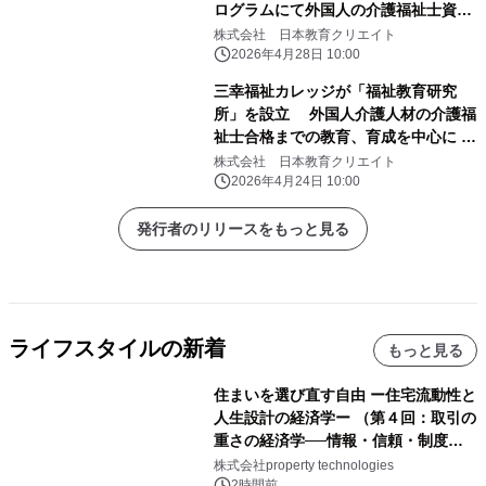
ログラムにて外国人の介護福祉士資格
取得をサポート
株式会社 日本教育クリエイト
2026年4月28日 10:00
三幸福祉カレッジが「福祉教育研究
所」を設立 外国人介護人材の介護福
祉士合格までの教育、育成を中心に 調
査・研究を行う
株式会社 日本教育クリエイト
2026年4月24日 10:00
発行者のリリースをもっと見る
ライフスタイルの新着
もっと見る
住まいを選び直す自由 ー住宅流動性と
人生設計の経済学ー （第４回：取引の
重さの経済学──情報・信頼・制度を
PropTechはどう組み替えるか）｜
株式会社property technologies
PropTech-Lab
2時間前