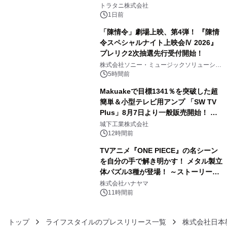
3
トラタニ株式会社
1日前
「陳情令」劇場上映、第4弾！ 『陳情
令スペシャルナイト上映会Ⅳ 2026』
プレリク2次抽選先行受付開始！
4
株式会社ソニー・ミュージックソリューショ
ンズ
5時間前
Makuakeで目標1341％を突破した超
簡単＆小型テレビ用アンプ 「SW TV
Plus」8月7日より一般販売開始！ ケ
5
ーブル1本つなぐだけ、テレビの音が
城下工業株式会社
ぐっと豊かに
12時間前
TVアニメ『ONE PIECE』の名シーン
を自分の手で解き明かす！ メタル製立
体パズル3種が登場！ ～ストーリーと
6
ギミックが融合した 大人の体験型パズ
株式会社ハナヤマ
ルが8月7日(金)12時より先行予約受付
11時間前
開始～
トップ
ライフスタイルのプレスリリース一覧
株式会社日本