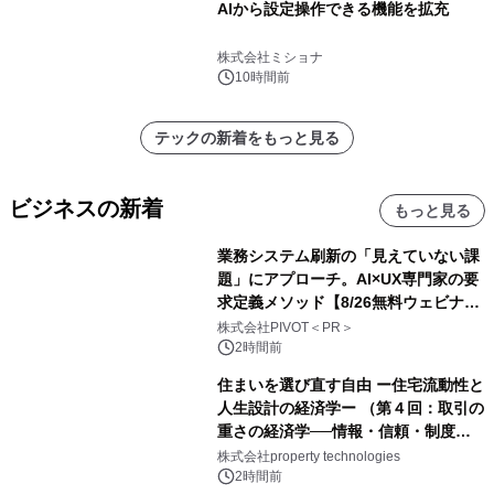
AIから設定操作できる機能を拡充
株式会社ミショナ
10時間前
テックの新着をもっと見る
ビジネスの新着
もっと見る
業務システム刷新の「見えていない課
題」にアプローチ。AI×UX専門家の要
求定義メソッド【8/26無料ウェビナ
ー】株式会社PIVOT
株式会社PIVOT＜PR＞
2時間前
住まいを選び直す自由 ー住宅流動性と
人生設計の経済学ー （第４回：取引の
重さの経済学──情報・信頼・制度を
PropTechはどう組み替えるか）｜
株式会社property technologies
PropTech-Lab
2時間前