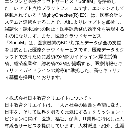
エンジンと医療クラウドサービス「SonaM」を搭載し
た、レセプト点検プラットフォームです。エンジンとして
搭載されている「MightyChecker(R) EX」は、医事会計シ
ステムと連携させることで、AIによりレセプトを点検し、
誤請求・請求漏れの防止・医事課業務の効率化を実現する
ものになります。また、医療クラウドサービス
「SonaM」は、医療機関のBCP対策とデータ保全の支援
を目的とした医療クラウドサービスです。医療データをク
ラウドで扱うために必須の3省2ガイドライン(厚生労働
省、経済産業省、総務省の3省が提唱する、医療情報セキ
ュリティガイドラインの総称)に準拠した、高セキュリテ
ィ基盤を採用しております。
＜株式会社日本教育クリエイトについて＞
日本教育クリエイトは、「人と社会の困難を希望に変え、
日本を、そして世界を明るく元気にする」をミッション・
ビジョンに掲げ、医療、福祉、保育、IT業界に特化した人
材総合サービスを提供しています。人材派遣・紹介、生涯