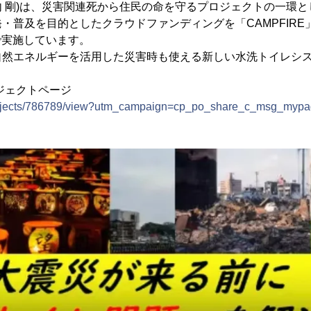
 剛)は、災害関連死から住民の命を守るプロジェクトの一環
・普及を目的としたクラウドファンディングを「CAMPFIRE」に
まで実施しています。
自然エネルギーを活用した災害時も使える新しい水洗トイレシ
ロジェクトページ
p/projects/786789/view?utm_campaign=cp_po_share_c_msg_myp