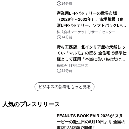
ンサーベースのインテリジェント制御
14分前
システム）・分析レポートを発表
産業用LFPバッテリーの世界市場
（2026年～2032年）、市場規模（角
形LFPバッテリー、ソフトパックLFP
バッテリー、円筒形LFPバッテリ
株式会社マーケットリサーチセンター
ー）・分析レポートを発表
14分前
野村工務店、北イタリア産の天然しっ
くい「マルモ」の壁を 全住宅で標準仕
様として採用「本当に良いものだけに
こだわる」
株式会社野村工務店
44分前
ビジネスの新着をもっと見る
人気のプレスリリース
PEANUTS BOOK FAIR 2026が スヌ
ーピーの誕生日の8月10日より 全国の
書店123店舗で開催！