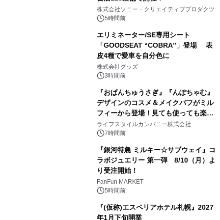
1
株式会社ソニー・クリエイティブプロダクツ
5時間前
エリミネーター/SE専用シート
「GOODSEAT “COBRA”」登場 表
皮4種で愛車を自分色に
2
株式会社グッズ
3時間前
『おぱんちゅうさぎ』『んぽちゃむ』
デザインのコスメ＆メイクパフがミル
フィーから登場！見ても使っても楽し
3
い、ポップでキュートなコレクショ
ライフスタイルカンパニー株式会社
ン。
7時間前
『銀河特急 ミルキー☆サブウェイ』コ
ラボジュエリー 第一弾 8/10（月）よ
り受注開始！
4
FanFun MARKET
5時間前
『(仮称)エスペリアホテル札幌』2027
年1月下旬開業