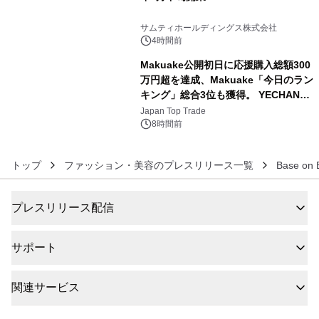
5
サムティホールディングス株式会社
4時間前
Makuake公開初日に応援購入総額300
万円超を達成、Makuake「今日のラン
キング」総合3位も獲得。 YECHAN音
6
浴シンギングボウル第2弾の大型サイ
Japan Top Trade
ズ（XL・2XL・3XL）を先行販売中
8時間前
トップ
ファッション・美容のプレスリリース一覧
Base o
プレスリリース配信
サポート
関連サービス