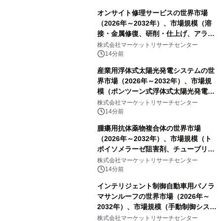
オンサイト修理サービスの世界市場
（2026年～2032年）、市場規模（溶
接・金属修復、研削・仕上げ、アライ
メント、その他）・分析レポートを発
株式会社マーケットリサーチセンター
表
14分前
産業用浮体式太陽光発電システムの世
界市場（2026年～2032年）、市場規
模（ポンツーン式浮体式太陽光発電シ
ステム、モジュール式浮体式太陽光発
株式会社マーケットリサーチセンター
電システム、係留式浮体式太陽光発電
14分前
システム）・分析レポートを発表
腫瘍用抗体薬物複合体の世界市場
（2026年～2032年）、市場規模（ト
ポイソメラーゼ阻害剤、チューブリン
阻害剤、DNA損傷薬、その他）・分析
株式会社マーケットリサーチセンター
レポートを発表
14分前
インテリジェント制御自動車用パノラ
マサンルーフの世界市場（2026年～
2032年）、市場規模（手動制御システ
ム、自動ワンタッチ制御システム、セ
株式会社マーケットリサーチセンター