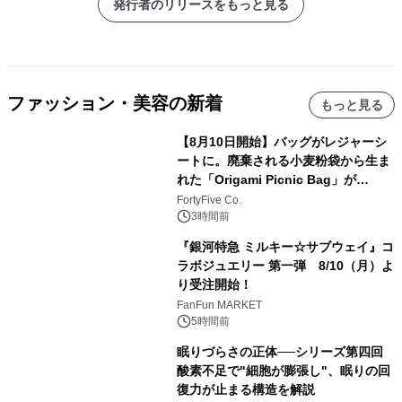
発行者のリリースをもっと見る
ファッション・美容の新着
もっと見る
【8月10日開始】バッグがレジャーシ
ートに。廃棄される小麦粉袋から生ま
れた「Origami Picnic Bag」が
Makuakeに登場
FortyFive Co.
3時間前
『銀河特急 ミルキー☆サブウェイ』コ
ラボジュエリー 第一弾 8/10（月）よ
り受注開始！
FanFun MARKET
5時間前
眠りづらさの正体──シリーズ第四回
酸素不足で"細胞が膨張し"、眠りの回
復力が止まる構造を解説