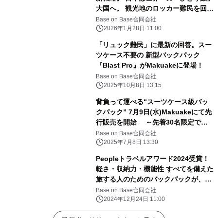
大国へ。 観光地のロッカー難民を回避
し、 機動力を最大化する装備が
Base on Base合同会社
Makuakeに登場。
2026年1月28日 11:00
「リュック難民」に最新の回答。スー
ツケース不要の 新型バックパック
『Blast Pro』がMakuakeに登場！
Base on Base合同会社
2025年10月8日 13:15
背負って運べる“スーツケース級バッ
クパック” 7月9日(水)Makuakeにて先
行販売を開始 ～先着30名限定で最
大35％OFFも実施～
Base on Base合同会社
2025年7月8日 13:30
Peopleトラベルアワード2024受賞！
軽さ・収納力・機能性 すべてを備えた
旅する人のためのバックパックが、
「Makuake」にて目標金額の3000％
Base on Base合同会社
以上を達成
2024年12月24日 11:00