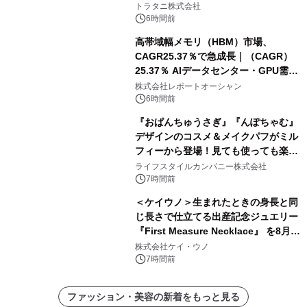
トラタニ株式会社
6時間前
高帯域幅メモリ（HBM）市場、
CAGR25.37％で急成長｜（CAGR）
25.37％ AIデータセンター・GPU需要
拡大が2035年の市場成長を牽引
株式会社レポートオーシャン
6時間前
『おぱんちゅうさぎ』『んぽちゃむ』
デザインのコスメ＆メイクパフがミル
フィーから登場！見ても使っても楽し
い、ポップでキュートなコレクショ
ライフスタイルカンパニー株式会社
ン。
7時間前
＜ケイウノ＞生まれたときの身長と同
じ長さで仕立てる出産記念ジュエリー
『First Measure Necklace』 を8月14
日(金)に発売
株式会社ケイ・ウノ
7時間前
ファッション・美容の新着をもっと見る