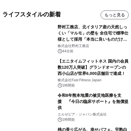
ライフスタイルの新着
もっと見る
野村工務店、北イタリア産の天然しっ
くい「マルモ」の壁を 全住宅で標準仕
様として採用「本当に良いものだけに
こだわる」
株式会社野村工務店
44分前
【エニタイムフィットネス 国内の会員
数120万人突破】グランドオープンの
西小山店が世界6,000店舗目で達成！
株式会社Fast Fitness Japan
1時間前
令和8年熊本地震の被災地医療を支
援 『今日の臨床サポート』を無償提
供
エルゼビア・ジャパン株式会社
1時間前
桃の香り広がる、幸せパフェ。完熟白