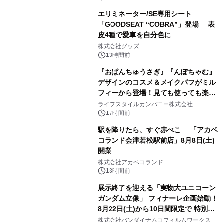
エリミネーター/SE専用シート
「GOODSEAT “COBRA”」登場 表
皮4種で愛車を自分色に
2
株式会社グッズ
13時間前
『おぱんちゅうさぎ』『んぽちゃむ』
デザインのコスメ＆メイクパフがミル
フィーから登場！見ても使っても楽し
3
い、ポップでキュートなコレクショ
ライフスタイルカンパニー株式会社
ン。
17時間前
駅を降りたら、すぐ赤べこ 「アカベ
コランド会津若松駅前店」8月8日(土)
開業
4
株式会社アカベコランド
13時間前
展示終了を迎える「実物大ユニコーン
ガンダム立像」 フィナーレ企画始動！
8月22日(土)から10日間限定で 特別映
5
像『UNICORN GUNDAM Statue ―
株式会社バンダイナムコフィルムワークス