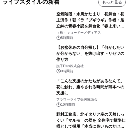
ライフスタイルの新着
もっと見る
空気階段・水川かたまり 初舞台・初
主演作！朝ドラ『ブギウギ』作者・足
立紳の青春小説を舞台化『春よ来い、
マジで来い』キービジュアル解禁！
（株）キョードーメディアス
8時間前
【お盆休みの自分探し】「何がしたい
か分からない」を抜け出すトリセツの
作り方
撫子Plus株式会社
9時間前
「こんな支援のかたちがあるなんて」
花に触れ、癒やされる時間が熊本への
支援に
フラワーライフ振興協議会
10時間前
野村工務店、北イタリア産の天然しっ
くい「マルモ」の壁を 全住宅で標準仕
様として採用「本当に良いものだけに