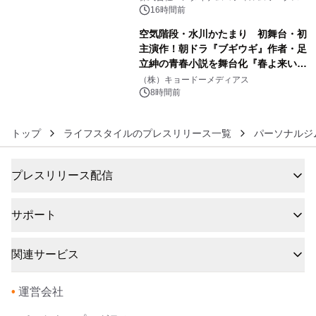
BEYOND POSSIBILITY ―』を上映！
16時間前
空気階段・水川かたまり 初舞台・初
主演作！朝ドラ『ブギウギ』作者・足
立紳の青春小説を舞台化『春よ来い、
6
マジで来い』キービジュアル解禁！
（株）キョードーメディアス
8時間前
トップ
ライフスタイルのプレスリリース一覧
パーソナルジ
プレスリリース配信
サポート
関連サービス
•
運営会社