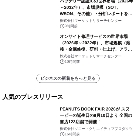
バッテリー認証ICの世界市場（2026年
～2032年）、市場規模（SOT、
WSON、その他）・分析レポートを発
表
株式会社マーケットリサーチセンター
9時間前
オンサイト修理サービスの世界市場
（2026年～2032年）、市場規模（溶
接・金属修復、研削・仕上げ、アライ
メント、その他）・分析レポートを発
株式会社マーケットリサーチセンター
表
10時間前
ビジネスの新着をもっと見る
人気のプレスリリース
PEANUTS BOOK FAIR 2026が スヌ
ーピーの誕生日の8月10日より 全国の
書店123店舗で開催！
1
株式会社ソニー・クリエイティブプロダクツ
16時間前