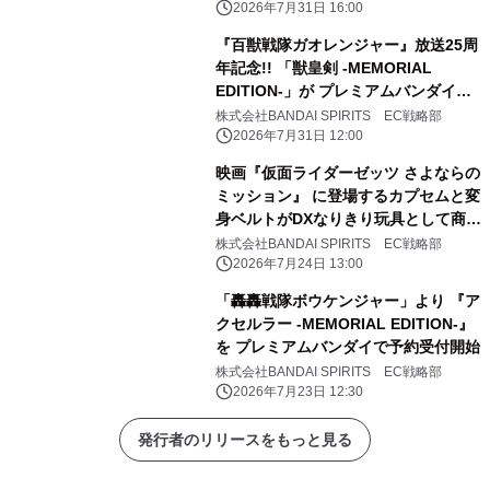
す。
2026年7月31日 16:00
『百獣戦隊ガオレンジャー』放送25周
年記念!! 「獣皇剣 -MEMORIAL
EDITION-」が プレミアムバンダイで
予約受付開始
株式会社BANDAI SPIRITS EC戦略部
2026年7月31日 12:00
映画『仮面ライダーゼッツ さよならの
ミッション』 に登場するカプセムと変
身ベルトがDXなりきり玩具として商品
化！ それぞれキャストボイスも収録！
株式会社BANDAI SPIRITS EC戦略部
2026年7月24日 13:00
「轟轟戦隊ボウケンジャー」より 『ア
クセルラー -MEMORIAL EDITION-』
を プレミアムバンダイで予約受付開始
株式会社BANDAI SPIRITS EC戦略部
2026年7月23日 12:30
発行者のリリースをもっと見る