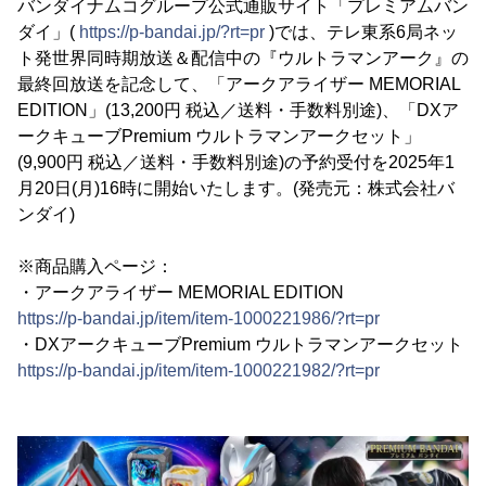
バンダイナムコグループ公式通販サイト「プレミアムバン
ダイ」(
https://p-bandai.jp/?rt=pr
)では、テレ東系6局ネッ
ト発世界同時期放送＆配信中の『ウルトラマンアーク』の
最終回放送を記念して、「アークアライザー MEMORIAL
EDITION」(13,200円 税込／送料・手数料別途)、「DXア
ークキューブPremium ウルトラマンアークセット」
(9,900円 税込／送料・手数料別途)の予約受付を2025年1
月20日(月)16時に開始いたします。(発売元：株式会社バ
ンダイ)
※商品購入ページ：
・アークアライザー MEMORIAL EDITION
https://p-bandai.jp/item/item-1000221986/?rt=pr
・DXアークキューブPremium ウルトラマンアークセット
https://p-bandai.jp/item/item-1000221982/?rt=pr