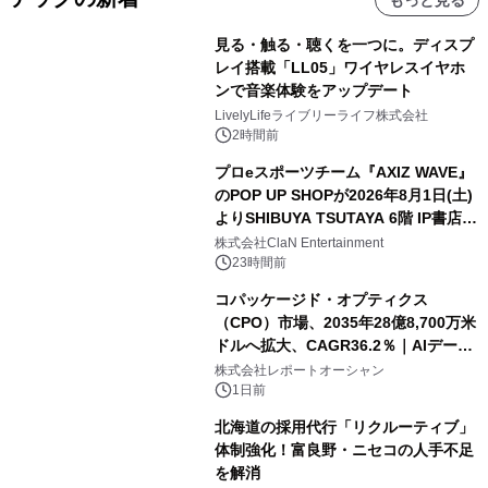
もっと見る
見る・触る・聴くを一つに。ディスプ
レイ搭載「LL05」ワイヤレスイヤホ
ンで音楽体験をアップデート
LivelyLifeライブリーライフ株式会社
2時間前
プロeスポーツチーム『AXIZ WAVE』
のPOP UP SHOPが2026年8月1日(土)
よりSHIBUYA TSUTAYA 6階 IP書店で
開催決定！！
株式会社ClaN Entertainment
23時間前
コパッケージド・オプティクス
（CPO）市場、2035年28億8,700万米
ドルへ拡大、CAGR36.2％｜AIデータ
センター・高速光通信需要が成長を加
株式会社レポートオーシャン
速
1日前
北海道の採用代行「リクルーティブ」
体制強化！富良野・ニセコの人手不足
を解消