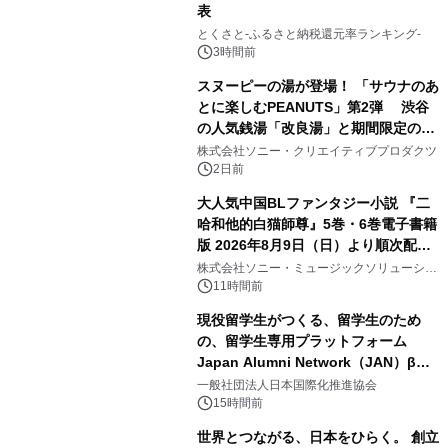
表
1
とくさと-ふるさと納税還元率ランキング-
3時間前
スヌーピーの湯が登場！ 「サウナのあ
とに楽しむPEANUTS」第2弾 渋谷
の人気銭湯「改良湯」と期間限定のコ
2
ラボレーション サウナイキタイコラ
株式会社ソニー・クリエイティブプロダクツ
ボグッズも発売決定！
2日前
大人気中国BLファンタジー小説 『二
哈和他的白猫師尊』5巻・6巻電子書籍
版 2026年8月9日（日）より順次配信
3
開始
株式会社ソニー・ミュージックソリューショ
ンズ
11時間前
現役留学生がつくる、留学生のため
の、留学生専用プラットフォーム
Japan Alumni Network（JAN）β版
4
をリリース
一般社団法人日本国際化推進協会
15時間前
世界とつながる、日本をひらく。 創立