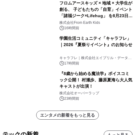
フロムアースキッズ × 地域 × 大学生が
創る、 子どもたちの「自育」イベント
「諸福ジーク×Lifehug」 を8月23日
(日)開催
株式会社From Earth Kids
16時間前
学園生活コミュニティ「キャラフレ」
｜2026『夏祭りイベント』のお知らせ
キャラフレ｜株式会社エイプリル・データ・
デザインズ
17時間前
『8歳から始める魔法学』ボイスコミ
ック公開！ 村瀬歩、藤原夏海ら大人気
キャストが出演！
株式会社オーバーラップ
23時間前
エンタメの新着をもっと見る
テックの新着