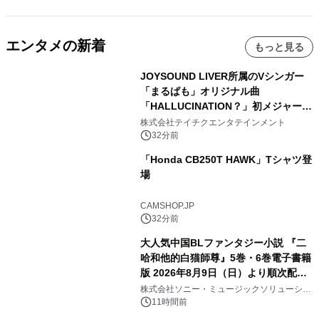
エンタメの新着
もっと見る
JOYSOUND LIVER所属のVシンガー
「まるぱも」オリジナル曲
「HALLUCINATION？」初メジャー配
信リリース決定！
株式会社テイチクエンタテインメント
32分前
「Honda CB250T HAWK」Tシャツ登
場
CAMSHOP.JP
32分前
大人気中国BLファンタジー小説 『二
哈和他的白猫師尊』5巻・6巻電子書籍
版 2026年8月9日（日）より順次配信
開始
株式会社ソニー・ミュージックソリューショ
ンズ
11時間前