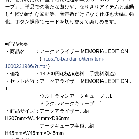
ーブ」。単品での新たな遊びや、なりきりアイテムと連動
した際の新たな挙動等、音声数だけでなく仕様も大幅に強
化。ボタン操作でモードを切り替えて楽しめます。
■商品概要
・商品名 ：アークアライザー MEMORIAL EDITION
(
https://p-bandai.jp/item/item-
1000221986/?rt=pr
)
・価格 ：13,200円(税込)(送料・手数料別途)
・セット内容：アークアライザー MEMORIAL EDITION…
1
ウルトラマンアークキューブ…1
ミラクルアークキューブ…1
・商品サイズ：アークアライザー…約
H207mm×W144mm×D86mm
アークキューブ各種…約
H45mm×W45mm×D45mm