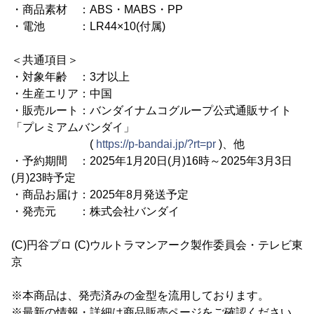
・商品素材 ：ABS・MABS・PP
・電池 ：LR44×10(付属)
＜共通項目＞
・対象年齢 ：3才以上
・生産エリア：中国
・販売ルート：バンダイナムコグループ公式通販サイト
「プレミアムバンダイ」
(
https://p-bandai.jp/?rt=pr
)、他
・予約期間 ：2025年1月20日(月)16時～2025年3月3日
(月)23時予定
・商品お届け：2025年8月発送予定
・発売元 ：株式会社バンダイ
(C)円谷プロ (C)ウルトラマンアーク製作委員会・テレビ東
京
※本商品は、発売済みの金型を流用しております。
※最新の情報・詳細は商品販売ページをご確認ください。