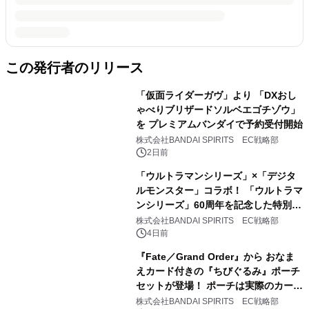
この発行者のリリース
「仮面ライダーガヴ」より 「DXおし
ゃべりブリザードソルベエゴチゾウ」
を プレミアムバンダイで予約受付開始
株式会社BANDAI SPIRITS EC戦略部
2日前
「ウルトラマンシリーズ」×「デジタ
ルモンスター」コラボ！ 「ウルトラマ
ンシリーズ」60周年を記念した特別デ
ザインの 『デジタルモンスター
株式会社BANDAI SPIRITS EC戦略部
COLOR』が登場！
4日前
『Fate／Grand Order』から おなま
えカード付きの『ちびぐるみ』ポーチ
セットが登場！ ポーチは実際のカード
デザインがモチーフとなっておりま
株式会社BANDAI SPIRITS EC戦略部