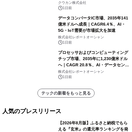
クウカン株式会社
1日前
データコンバータIC市場、2035年141
億米ドルへ成長｜CAGR6.4％、AI・
5G・IoT需要が市場拡大を加速
株式会社レポートオーシャン
1日前
プロセッサおよびコンピューティング
チップ市場、2035年に1,230億米ドル
へ｜CAGR 20.8％、AI・データセンタ
ー需要が成長を牽引
株式会社レポートオーシャン
1日前
テックの新着をもっと見る
人気のプレスリリース
【2026年8月版】ふるさと納税でもら
える『玄米』の還元率ランキングを発