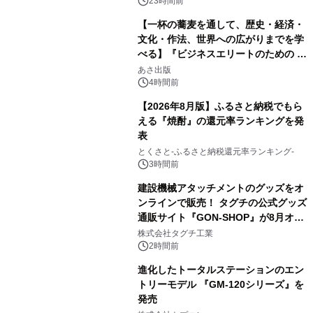
23時間前
【一杯の蕎麦を通して、歴史・経済・
文化・作法、世界への広がりまでを学
べる】『ビジネスエリートのための 教
2
養としての蕎麦』2026年8月25日
あさ出版
（火）発売
4時間前
【2026年8月版】ふるさと納税でもら
える『焼酎』の還元率ランキングを発
表
3
とくさと-ふるさと納税還元率ランキング-
3時間前
建設機械アタッチメントのグッズをオ
ンラインで販売！ タグチの公式グッズ
通販サイト『GON-SHOP』が8月オー
4
プン
株式会社タグチ工業
2時間前
進化したトータルステーションのエン
トリーモデル 『GM-120シリーズ』を
発売
5