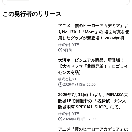
この発行者のリリース
アニメ「僕のヒーローアカデミア」よ
りNo.170+1「More」の 場面写真を使
用したグッズが新登場！ 2026年8月7
日(金)より販売開始！
株式会社YTE
6日前
大河キービジュアル商品、新登場！
【大河ドラマ「豊臣兄弟！」ロゴライ
センス商品】
株式会社YTE
2026年7月3日 12:00
2026年7月11日(土)より、MIRAIZA大
阪城1Fで開催中の 「名探偵コナン大
阪城本陣 SPECIAL SHOP」にて、 レ
トロゲームテーマのグッズが販売開
株式会社YTE
始！！
2026年7月1日 12:00
アニメ『僕のヒーローアカデミア』の