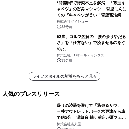
“背徳鍋”で野菜不足を解消 「寒玉キ
ャベツ」の旨みマシマシ 背脂にんに
くの『キャベツが旨い！背脂醤油鍋ス
ープ』発売
株式会社ダイショー
33分前
52歳、ゴルフ翌日の「腰の張りやだる
さ」を「仕方ない」で済ませるのをや
めた。
株式会社G.Oホールディングス
33分前
ライフスタイルの新着をもっと見る
人気のプレスリリース
帰りの渋滞を避けて「温泉＆サウナ」
三井アウトレットパーク木更津から車
で約5分 湯舞音 袖ケ浦店が夏フェア
1
メニューを提供
株式会社楽久屋