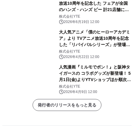
放送10周年を記念した フェアが全国
のハンズ・ハンズ ビー 計21店舗にて
開催決定！ 2026年7月24日(金)よりス
株式会社YTE
タート！
2026年6月19日 12:00
大人気アニメ「僕のヒーローアカデミ
ア」より TVアニメ放送10周年を記念
した「リバイバルシリーズ」が登場！
YTEが発売してきた 歴代の描き下ろし
株式会社YTE
ビジュアルを使用したグッズが大集
2026年4月22日 12:00
合！
人気漫画『ミルモでポン！』と阪神タ
イガースの コラボグッズが新登場！ 5
月1日(金)よりYTVショップほか順次展
開予定！
株式会社YTE
2026年4月9日 12:00
発行者のリリースをもっと見る