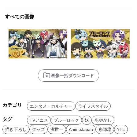
すべての画像
画像一括ダウンロード
カテゴリ
エンタメ・カルチャー
ライフスタイル
タグ
TVアニメ
ブルーロック
妖
あやかし
描き下ろし
グッズ
潔世一
AnimeJapan
糸師凛
YTE