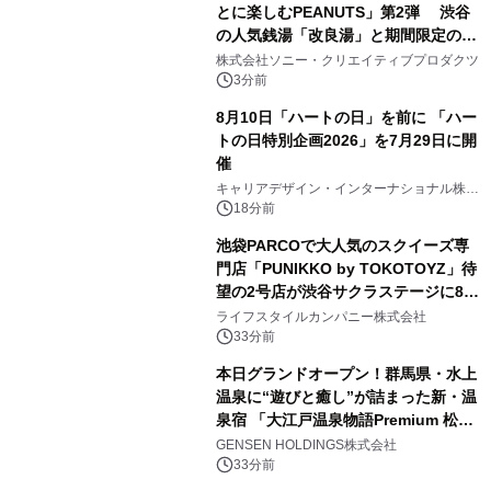
とに楽しむPEANUTS」第2弾 渋谷
の人気銭湯「改良湯」と期間限定のコ
ラボレーション サウナイキタイコラ
株式会社ソニー・クリエイティブプロダクツ
ボグッズも発売決定！
3分前
8月10日「ハートの日」を前に 「ハー
トの日特別企画2026」を7月29日に開
催
キャリアデザイン・インターナショナル株式
会社
18分前
池袋PARCOで大人気のスクイーズ専
門店「PUNIKKO by TOKOTOYZ」待
望の2号店が渋谷サクラステージに8月
21日オープン！
ライフスタイルカンパニー株式会社
33分前
本日グランドオープン！群馬県・水上
温泉に“遊びと癒し”が詰まった新・温
泉宿 「大江戸温泉物語Premium 松乃
井」が誕生
GENSEN HOLDINGS株式会社
33分前