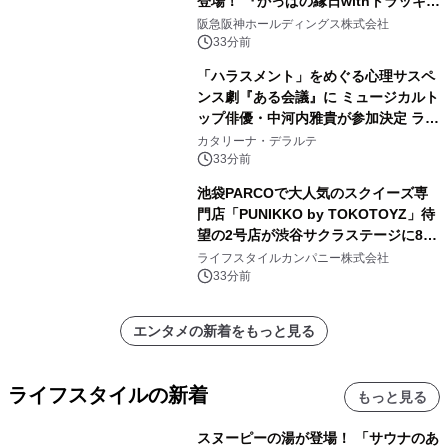
登場！ 『かっぱの縁日withトラッキ
ー』
阪急阪神ホールディングス株式会社
33分前
「ハラスメント」をめぐる心理サスペ
ンス劇『ある会議』に ミュージカルト
ップ俳優・中河内雅貴が参加決定 ラテ
ン・ジャズ界で活躍するSAYAKAが生
カタリーナ・デラルテ
演奏で参加も！
33分前
池袋PARCOで大人気のスクイーズ専
門店「PUNIKKO by TOKOTOYZ」待
望の2号店が渋谷サクラステージに8月
21日オープン！
ライフスタイルカンパニー株式会社
33分前
エンタメの新着をもっと見る
ライフスタイルの新着
もっと見る
スヌーピーの湯が登場！ 「サウナのあ