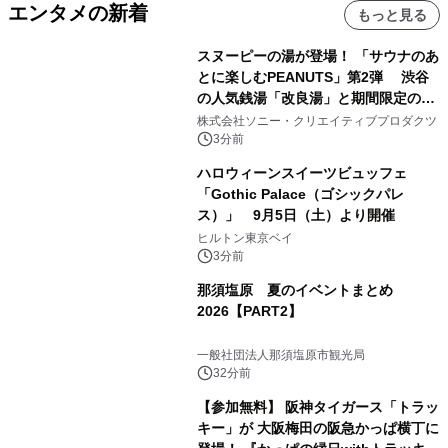
エンタメの新着
もっと見る
スヌーピーの湯が登場！ 「サウナのあ
とに楽しむPEANUTS」第2弾 渋谷
の人気銭湯「改良湯」と期間限定のコ
ラボレーション サウナイキタイコラ
株式会社ソニー・クリエイティブプロダクツ
ボグッズも発売決定！
3分前
ハロウィーンスイーツビュッフェ
「Gothic Palace（ゴシックパレ
ス）」 9月5日（土）より開催
ヒルトン東京ベイ
3分前
那須塩原 夏のイベントまとめ
2026【PART2】
一般社団法人那須塩原市観光局
32分前
【参加無料】 阪神タイガース「トラッ
キー」が 大阪梅田の阪急かっぱ横丁に