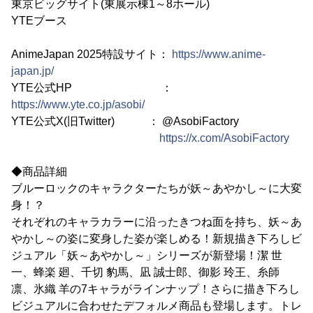
東京ビッグサイト(東展示棟1～8ホール)
YTEブース
AnimeJapan 2025特設サイト：
https://www.anime-
japan.jp/
YTE公式HP ：
https://www.yte.co.jp/asobi/
YTE公式X(旧Twitter) ： @AsobiFactory
https://x.com/AsobiFactory
◆商品詳細
ブルーロックのキャラクターたちが妖～あやかし～に大変
身！？
それぞれのキャラカラーに沿ったきつね面を持ち、妖～あ
やかし～の姿に変身した姿が楽しめる！新規描き下ろしビ
ジュアル「妖～あやかし～」シリーズが新登場！潔 世
一、蜂楽 廻、千切 豹馬、凪 誠士郎、御影 玲王、糸師
凛、氷織 羊の7キャラがラインナップ！さらに描き下ろし
ビジュアルに合わせたデフォルメ商品も登場します。トレ