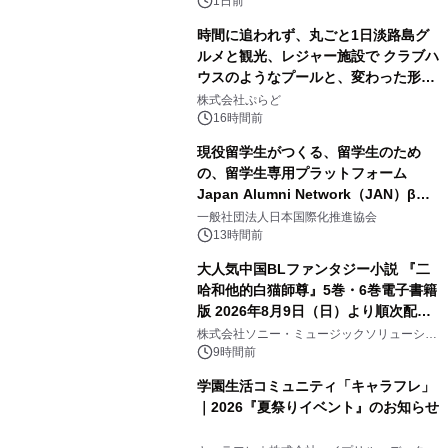
ボグッズも発売決定！
1日前
時間に追われず、丸ごと1日淡路島グ
ルメと観光、レジャー施設で クラブハ
ウスのようなプールと、変わった形の
2
サウナも 「THE BOXY AWAJI」のお
株式会社ぷらど
得な素泊まり連泊プランで
16時間前
現役留学生がつくる、留学生のため
の、留学生専用プラットフォーム
Japan Alumni Network（JAN）β版
3
をリリース
一般社団法人日本国際化推進協会
13時間前
大人気中国BLファンタジー小説 『二
哈和他的白猫師尊』5巻・6巻電子書籍
版 2026年8月9日（日）より順次配信
4
開始
株式会社ソニー・ミュージックソリューショ
ンズ
9時間前
学園生活コミュニティ「キャラフレ」
｜2026『夏祭りイベント』のお知らせ
5