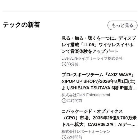
テックの新着
もっと見る
見る・触る・聴くを一つに。ディスプ
レイ搭載「LL05」ワイヤレスイヤホ
ンで音楽体験をアップデート
LivelyLifeライブリーライフ株式会社
33分前
プロeスポーツチーム『AXIZ WAVE』
のPOP UP SHOPが2026年8月1日(土)
よりSHIBUYA TSUTAYA 6階 IP書店で
開催決定！！
株式会社ClaN Entertainment
21時間前
コパッケージド・オプティクス
（CPO）市場、2035年28億8,700万米
ドルへ拡大、CAGR36.2％｜AIデータ
センター・高速光通信需要が成長を加
株式会社レポートオーシャン
速
22時間前