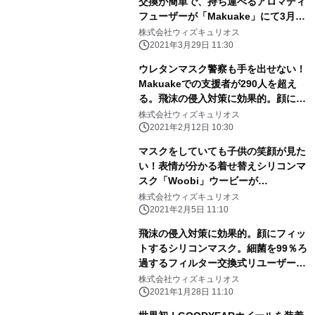
交換が簡単で、持ち運べるアロマディ
フューザーが「Makuake」にて3月29
日（月）先行予約開始
株式会社ウィズキュリオス
2021年3月29日 11:30
ウレタンマスク警察も手を出せない！
Makuakeでの支援者が290人を超え
る。飛沫の侵入対策に効果的。顔にフ
ィットするシリコンボディのリユーザ
株式会社ウィズキュリオス
ーブルマスクが「Makuake」にて目標
2021年2月12日 10:30
金額を達成
マスクをしていても子供の笑顔が見た
い！表情が分かる着せ替えシリコンマ
スク「Woobi」ウービーが
「Makuake」にて2月5日（金）先行
株式会社ウィズキュリオス
予約開始
2021年2月5日 11:10
飛沫の侵入対策に効果的。顔にフィッ
トするシリコンマスク。細菌を99％ろ
過するフィルター交換式リユーザーブ
ルマスクが「Makuake」にて1月28日
株式会社ウィズキュリオス
（木）先行予約開始
2021年1月28日 11:10