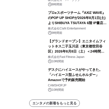
株式会社オーバーラップ
8時間前
プロeスポーツチーム『AXIZ WAVE』
のPOP UP SHOPが2026年8月1日(土)
よりSHIBUYA TSUTAYA 6階 IP書店で
開催決定！！
株式会社ClaN Entertainment
9時間前
【グランドオープン】エニタイムフィ
ットネス二子玉川店（東京都世田谷
区）2026年8月8日（土）＜24時間年
中無休のフィットネスジム＞
株式会社Fast Fitness Japan
10時間前
デスクにハイエースがやってきた。
「ハイエース型ふせんホルダー」
Amazonで予約販売開始
CAMSHOP.JP
10時間前
エンタメの新着をもっと見る