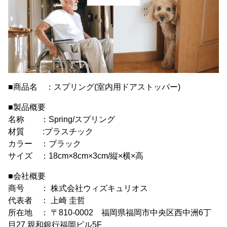
■商品名 ：スプリング(室内用ドアストッパー)
■製品概要
名称 ：Spring/スプリング
材質 :プラスチック
カラー ：ブラック
サイズ ：18cm×8cm×3cm/縦×横×高
■会社概要
商号 ： 株式会社ウィズキュリオス
代表者 ： 上崎 圭哲
所在地 ： 〒810-0002 福岡県福岡市中央区西中洲6丁
目27 親和銀行福岡ビル5F