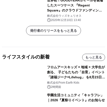
世界初！GOODYEARホイールを装着
したスーツケース 『Regent
Square』のクラウドファンディング
支援金額が560万円を達成
株式会社ウィズキュリオス
2020年12月10日 13:40
発行者のリリースをもっと見る
ライフスタイルの新着
もっと見る
フロムアースキッズ × 地域 × 大学生が
創る、 子どもたちの「自育」イベント
「諸福ジーク×Lifehug」 を8月23日
(日)開催
株式会社From Earth Kids
2時間前
学園生活コミュニティ「キャラフレ」
｜2026『夏祭りイベント』のお知らせ