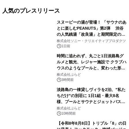
人気のプレスリリース
スヌーピーの湯が登場！ 「サウナのあ
とに楽しむPEANUTS」第2弾 渋谷
の人気銭湯「改良湯」と期間限定のコ
1
ラボレーション サウナイキタイコラ
株式会社ソニー・クリエイティブプロダクツ
ボグッズも発売決定！
1日前
時間に追われず、丸ごと1日淡路島グ
ルメと観光、レジャー施設で クラブハ
ウスのようなプールと、変わった形の
2
サウナも 「THE BOXY AWAJI」のお
株式会社ぷらど
得な素泊まり連泊プランで
3時間前
淡路島の一棟貸しヴィラを2泊、"私た
ちだけ"の別荘に 1日1組・最大8名
様、プールとサウナとジェットバス付
3
きで Villa Mon Temps AWAJIの連泊
株式会社ぷらど
素泊りプラン
10時間前
【令和8年8月8日】トリプル「8」の日