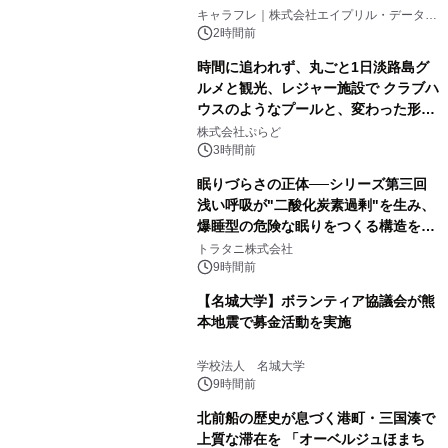
キャラフレ｜株式会社エイプリル・データ・
デザインズ
2時間前
時間に追われず、丸ごと1日淡路島グ
ルメと観光、レジャー施設で クラブハ
ウスのようなプールと、変わった形の
サウナも 「THE BOXY AWAJI」のお
株式会社ぷらど
得な素泊まり連泊プランで
3時間前
眠りづらさの正体──シリーズ第三回
浅い呼吸が"二酸化炭素過剰"を生み、
爆睡型の危険な眠りをつくる構造を解
説
トラタニ株式会社
9時間前
【名城大学】ボランティア協議会が熊
本地震で募金活動を実施
学校法人 名城大学
9時間前
北前船の歴史が息づく港町・三国湊で
上質な滞在を 「オーベルジュほまち