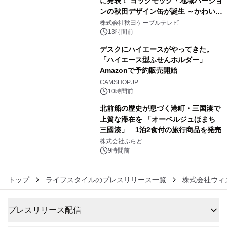
に発表！ ヨックモック・地域バージョ
ンの秋田デザイン缶が誕生 ～かわいい
4
秋田犬の子犬と秋田の四季と名所を巡
株式会社秋田ケーブルテレビ
るパッケージ～ 9月1日(火)秋田県内で
13時間前
販売開始
デスクにハイエースがやってきた。
「ハイエース型ふせんホルダー」
Amazonで予約販売開始
5
CAMSHOP.JP
10時間前
北前船の歴史が息づく港町・三国湊で
上質な滞在を 「オーベルジュほまち
三國湊」 1泊2食付の旅行商品を発売
6
株式会社ぷらど
9時間前
トップ
ライフスタイルのプレスリリース一覧
株式会社ウィ
プレスリリース配信