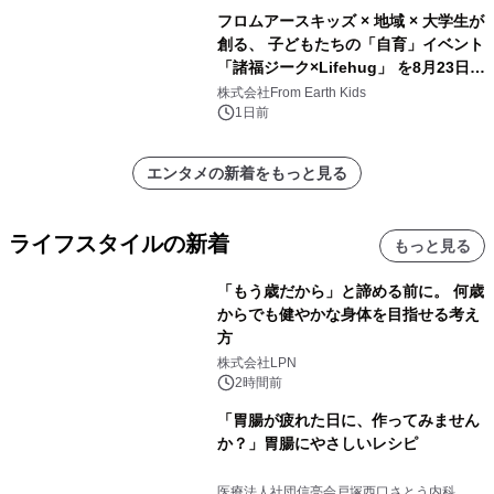
フロムアースキッズ × 地域 × 大学生が
創る、 子どもたちの「自育」イベント
「諸福ジーク×Lifehug」 を8月23日
(日)開催
株式会社From Earth Kids
1日前
エンタメの新着をもっと見る
ライフスタイルの新着
もっと見る
「もう歳だから」と諦める前に。 何歳
からでも健やかな身体を目指せる考え
方
株式会社LPN
2時間前
「胃腸が疲れた日に、作ってみません
か？」胃腸にやさしいレシピ
医療法人社団信亮会戸塚西口さとう内科