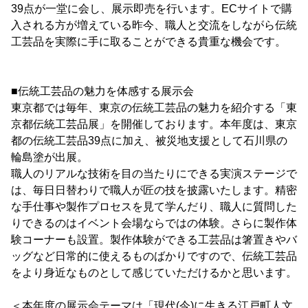
39点が一堂に会し、展示即売を行います。ECサイトで購
入される方が増えている昨今、職人と交流をしながら伝統
工芸品を実際に手に取ることができる貴重な機会です。
■伝統工芸品の魅力を体感する展示会
東京都では毎年、東京の伝統工芸品の魅力を紹介する「東
京都伝統工芸品展」を開催しております。本年度は、東京
都の伝統工芸品39点に加え、被災地支援として石川県の
輪島塗が出展。
職人のリアルな技術を目の当たりにできる実演ステージで
は、毎日日替わりで職人が匠の技を披露いたします。精密
な手仕事や製作プロセスを見て学んだり、職人に質問した
りできるのはイベント会場ならではの体験。さらに製作体
験コーナーも設置。製作体験ができる工芸品は箸置きやバ
ッグなど日常的に使えるものばかりですので、伝統工芸品
をより身近なものとして感じていただけるかと思います。
＜本年度の展示会テーマは「現代(今)に生きる江戸町人文