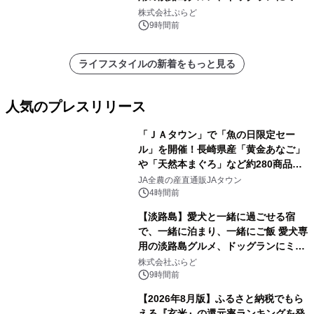
プール グランピングとトレーラーハウ
株式会社ぷらど
スの2施設で
9時間前
ライフスタイルの新着をもっと見る
人気のプレスリリース
「ＪＡタウン」で「魚の日限定セー
ル」を開催！長崎県産「黄金あなご」
や「天然本まぐろ」など約280商品を
1
販売！～毎月１０日の定例企画～
JA全農の産直通販JAタウン
4時間前
【淡路島】愛犬と一緒に過ごせる宿
で、一緒に泊まり、一緒にご飯 愛犬専
用の淡路島グルメ、ドッグランにミニ
2
プール グランピングとトレーラーハウ
株式会社ぷらど
スの2施設で
9時間前
【2026年8月版】ふるさと納税でもら
える『玄米』の還元率ランキングを発