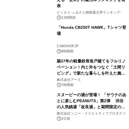
表
3
とくさと-ふるさと納税還元率ランキング-
11時間前
「Honda CB250T HAWK」Tシャツ登
場
4
CAMSHOP.JP
8時間前
築37年の軽量鉄骨造戸建てをフルリノ
ベーション！内と外をつなぐ「土間リ
ビング」で新たな暮らしを叶えた施工
5
事例を株式会社アースが公開
株式会社アース
7時間前
スヌーピーの湯が登場！ 「サウナのあ
とに楽しむPEANUTS」第2弾 渋谷
の人気銭湯「改良湯」と期間限定のコ
6
ラボレーション サウナイキタイコラ
株式会社ソニー・クリエイティブプロダクツ
ボグッズも発売決定！
2日前