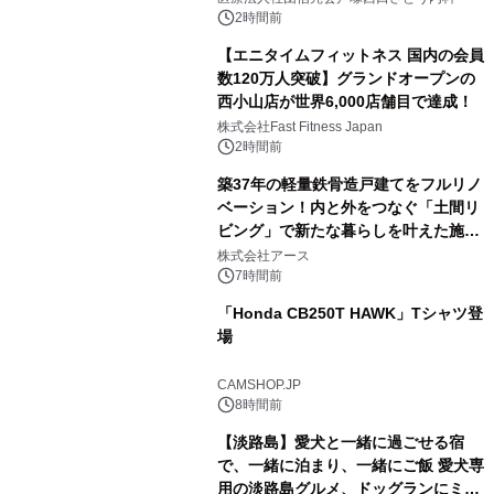
2時間前
【エニタイムフィットネス 国内の会員
数120万人突破】グランドオープンの
西小山店が世界6,000店舗目で達成！
株式会社Fast Fitness Japan
2時間前
築37年の軽量鉄骨造戸建てをフルリノ
ベーション！内と外をつなぐ「土間リ
ビング」で新たな暮らしを叶えた施工
事例を株式会社アースが公開
株式会社アース
7時間前
「Honda CB250T HAWK」Tシャツ登
場
CAMSHOP.JP
8時間前
【淡路島】愛犬と一緒に過ごせる宿
で、一緒に泊まり、一緒にご飯 愛犬専
用の淡路島グルメ、ドッグランにミニ