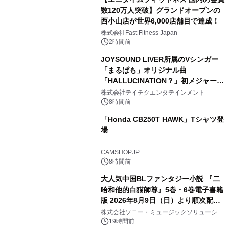
数120万人突破】グランドオープンの
西小山店が世界6,000店舗目で達成！
株式会社Fast Fitness Japan
2時間前
JOYSOUND LIVER所属のVシンガー
「まるぱも」オリジナル曲
「HALLUCINATION？」初メジャー配
信リリース決定！
株式会社テイチクエンタテインメント
8時間前
「Honda CB250T HAWK」Tシャツ登
場
CAMSHOP.JP
8時間前
大人気中国BLファンタジー小説 『二
哈和他的白猫師尊』5巻・6巻電子書籍
版 2026年8月9日（日）より順次配信
開始
株式会社ソニー・ミュージックソリューショ
ンズ
19時間前