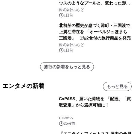
ウスのようなプールと、変わった形の
サウナも 「THE BOXY AWAJI」のお
株式会社ぷらど
得な素泊まり連泊プランで
1日前
北前船の歴史が息づく港町・三国湊で
上質な滞在を 「オーベルジュほまち
三國湊」 1泊2食付の旅行商品を発売
株式会社ぷらど
1日前
旅行の新着をもっと見る
エンタメの新着
もっと見る
CxPASS、届いた荷物を 「配送」「買
取査定」から選択可能に！
C×PASS
25分前
【エニタイムフィットネス 国内の会員