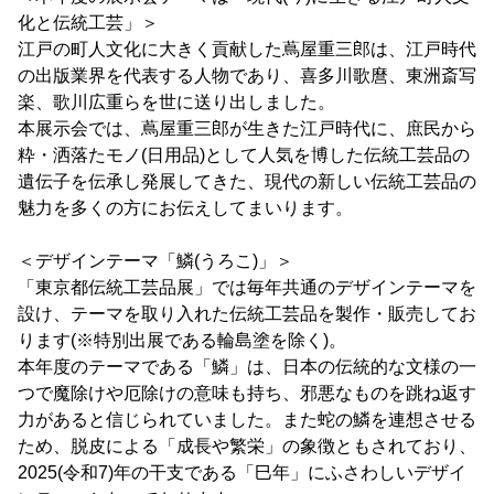
化と伝統工芸」＞
江戸の町人文化に大きく貢献した蔦屋重三郎は、江戸時代
の出版業界を代表する人物であり、喜多川歌麿、東洲斎写
楽、歌川広重らを世に送り出しました。
本展示会では、蔦屋重三郎が生きた江戸時代に、庶民から
粋・洒落たモノ(日用品)として人気を博した伝統工芸品の
遺伝子を伝承し発展してきた、現代の新しい伝統工芸品の
魅力を多くの方にお伝えしてまいります。
＜デザインテーマ「鱗(うろこ)」＞
「東京都伝統工芸品展」では毎年共通のデザインテーマを
設け、テーマを取り入れた伝統工芸品を製作・販売してお
ります(※特別出展である輪島塗を除く)。
本年度のテーマである「鱗」は、日本の伝統的な文様の一
つで魔除けや厄除けの意味も持ち、邪悪なものを跳ね返す
力があると信じられていました。また蛇の鱗を連想させる
ため、脱皮による「成長や繁栄」の象徴ともされており、
2025(令和7)年の干支である「巳年」にふさわしいデザイ