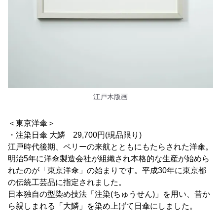
江戸木版画
＜東京洋傘＞
・注染日傘 大鱗 29,700円(現品限り)
江戸時代後期、ペリーの来航とともにもたらされた洋傘。
明治5年に洋傘製造会社が組織され本格的な生産が始めら
れたのが「東京洋傘」の始まりです。平成30年に東京都
の伝統工芸品に指定されました。
日本独自の型染め技法「注染(ちゅうせん)」を用い、昔か
ら親しまれる「大鱗」を染め上げて日傘にしました。