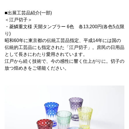
■出展工芸品紹介(一部)
＜江戸切子＞
・菱鱗重文様 天開タンブラー 6色 各13,200円(各色5点限
り)
昭和60年に東京都の伝統工芸品指定、平成14年には国の
伝統的工芸品にも指定された「江戸切子」。庶民の日用品
として長きにわたり愛用されています。
江戸から続く技術で、今の感性に響く仕上がりに。切子の
放つ煌めきをご堪能ください。