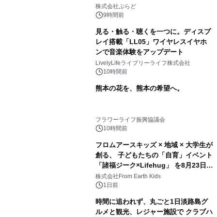
プール グランピングとトレーラーハウ
株式会社ぷらど
スの2施設で
9時間前
見る・触る・聴くを一つに。ディスプ
レイ搭載「LL05」ワイヤレスイヤホ
ンで音楽体験をアップデート
LivelyLifeライブリーライフ株式会社
10時間前
熊本の花を、熊本の希望へ。
フラワーライフ振興協議会
10時間前
フロムアースキッズ × 地域 × 大学生が
創る、 子どもたちの「自育」イベント
「諸福ジーク×Lifehug」 を8月23日
(日)開催
株式会社From Earth Kids
1日前
時間に追われず、丸ごと1日淡路島グ
ルメと観光、レジャー施設で クラブハ